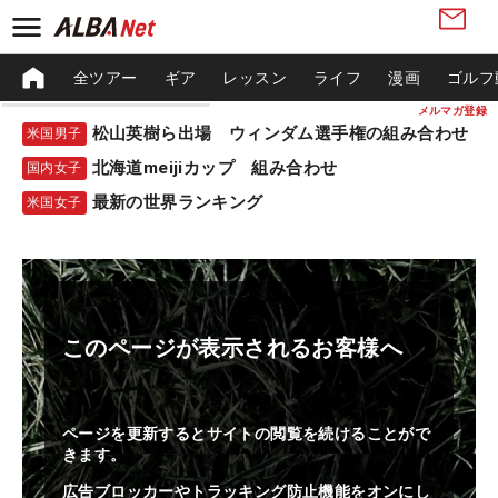
全ツアー
ギア
レッスン
ライフ
漫画
ゴルフ
メルマガ登録
松山英樹ら出場 ウィンダム選手権の組み合わせ
米国男子
北海道meijiカップ 組み合わせ
国内女子
最新の世界ランキング
米国女子
このページが表示されるお客様へ
ページを更新するとサイトの閲覧を続けることがで
きます。
広告ブロッカーやトラッキング防止機能をオンにし