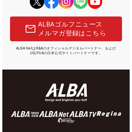
ALBAゴルフニュース
メルマガ登録はこちら
ALBA NetはR&Aのオフィシャルデジタルパートナー、および
USLPGAの日本公式サイトパートナーです。