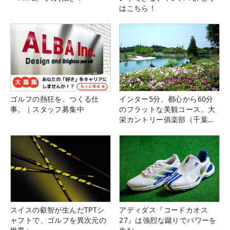
はこちら！
ゴルフの熱狂を、つくる仕
インター5分、都心から60分
事。｜スタッフ募集中
のフラットな美観コース。大
栄カントリー俱楽部（千葉
県）
スイスの叡智が生んだTPTシ
アディダス『コードカオス
ャフトで、ゴルフを異次元の
27』は強烈な蹴りでパワーを