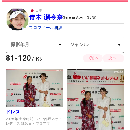
日本
青木 瀬令奈
Serena Aoki
（
33
歳）
プロフィール
成績
81
-
120
前へ
次へ
/
196
ドレス
2025年 大東建託・いい部屋ネット
レディス 練習日・プロアマ