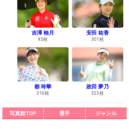
吉澤 柚月
安田 祐香
45
枚
301
枚
都 玲華
政田 夢乃
310
枚
323
枚
写真館TOP
選手
ジャンル