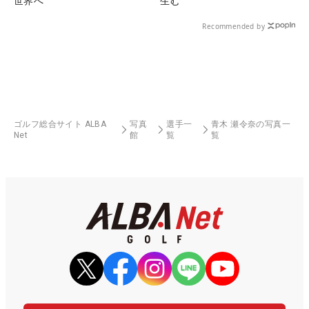
世界へ
生む
Recommended by
ゴルフ総合サイト ALBA
写真
選手一
青木 瀬令奈の写真一
Net
館
覧
覧