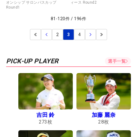
オンシップ サロンパスカップ
ィース Round2
Round1
81
-
120
件
/
196
件
2
3
4
PICK-UP PLAYER
選手一覧
吉田 鈴
加藤 麗奈
273
枚
28
枚