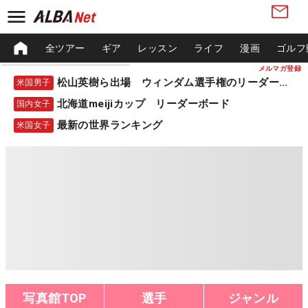
全ツアー
ギア
レッスン
ライフ
漫画
ゴルフ
メルマガ登録
松山英樹ら出場 ウィンダム選手権のリーダーボード
米国男子
北海道meijiカップ リーダーボード
国内女子
最新の世界ランキング
米国女子
写真館TOP
選手
ジャンル