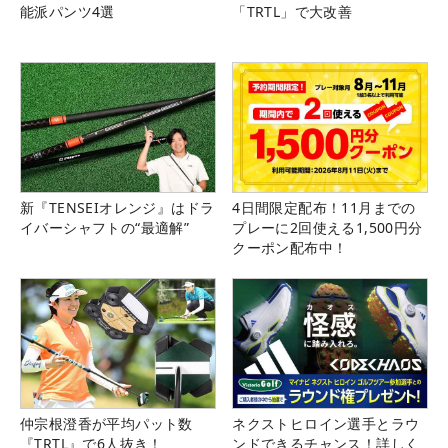
能派パンツ4選
「TRTL」で大改善
新『TENSEIオレンジ』はドラ
4日間限定配布！11月までの
イバーシャフトの“最適解”
プレーに2回使える1,500円分
クーポン配布中！
仲宗根澄香が平均パット数
ネクストヒロイン選手とラウ
『TRTL』で6人抜き！
ンドできるチャンス！詳しく