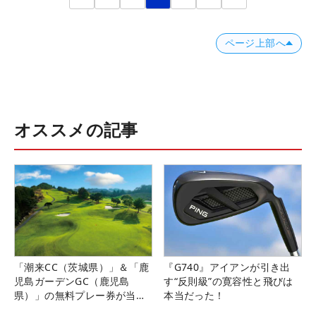
ページ上部へ
オススメの記事
「潮来CC（茨城県）」＆「鹿
『G740』アイアンが引き出
児島ガーデンGC（鹿児島
す“反則級”の寛容性と飛びは
県）」の無料プレー券が当た
本当だった！
る！！