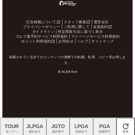
広告掲載について
スタッフ募集
運営会社
プライバシーポリシー
ご利用に際して
会員規約
ガイドライン
特定商取引法に基づく表示
ゴルフ場予約サービス利用規約
マイページサービス利用規約
ポイント利用規約
お問合せ
ヘルプ
サイトマップ
掲載されている全てのコンテンツの無断での転載、転用、コピー等は禁じま
す。
© ALBA Net
TOUR
JLPGA
JGTO
LPGA
PGA
閉じる
全ツアー
国内女子
国内男子
米国女子
米国男子
更新