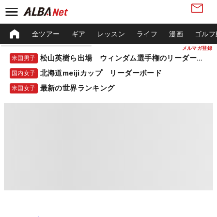
全ツアー
ギア
レッスン
ライフ
漫画
ゴルフ
メルマガ登録
松山英樹ら出場 ウィンダム選手権のリーダーボード
米国男子
北海道meijiカップ リーダーボード
国内女子
最新の世界ランキング
米国女子