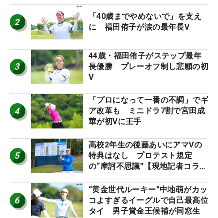
「40歳までやめないで」を支え
2
に 福田侑子が涙の最年長V
44歳・福田侑子がステップ最年
3
長優勝 プレーオフ制し悲願の初
V
「プロになって一番の不調」でギ
4
ア改革も ミニドラ7割で宮田成
華が初Vに王手
高校2年生の後藤あいにアマVの
5
特典はなし プロテスト規定
の“摩訶不思議”【現地記者コラ
ム】
“黄金世代ルーキー”中地萌がカッ
6
コよすぎるイーグルで自己最高位
タイ 男子賞金王候補が同窓生