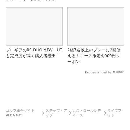
県）
プロギアのRS DUOはFW・UT
2組7名以上のプレーに2回使
も完成度が高く購入者続出！
える！コース限定4,000円ク
ーポン
Recommended by
ゴルフ総合サイト
ステップ・ア
カストロールレデ
ライブフ
ALBA Net
ップ
ィース
ォト