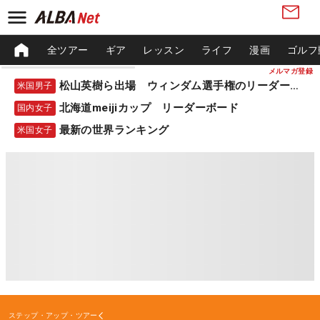
全ツアー
ギア
レッスン
ライフ
漫画
ゴルフ
メルマガ登録
松山英樹ら出場 ウィンダム選手権のリーダーボード
米国男子
北海道meijiカップ リーダーボード
国内女子
最新の世界ランキング
米国女子
ステップ・アップ・ツアー