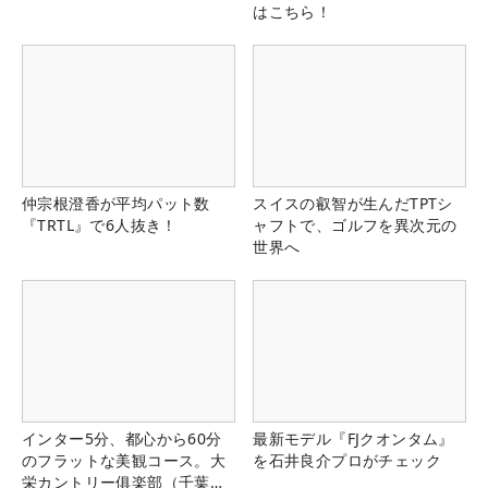
はこちら！
仲宗根澄香が平均パット数
スイスの叡智が生んだTPTシ
『TRTL』で6人抜き！
ャフトで、ゴルフを異次元の
世界へ
インター5分、都心から60分
最新モデル『FJクオンタム』
のフラットな美観コース。大
を石井良介プロがチェック
栄カントリー俱楽部（千葉