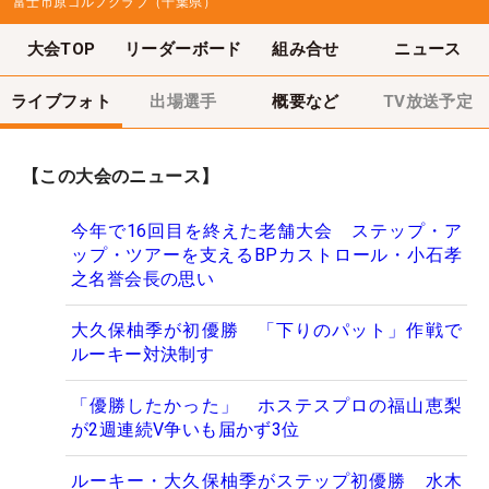
富士市原ゴルフクラブ（千葉県）
大会TOP
リーダーボード
組み合せ
ニュース
ライブフォト
出場選手
概要など
TV放送予定
【この大会のニュース】
今年で16回目を終えた老舗大会 ステップ・ア
ップ・ツアーを支えるBPカストロール・小石孝
之名誉会長の思い
大久保柚季が初優勝 「下りのパット」作戦で
ルーキー対決制す
「優勝したかった」 ホステスプロの福山恵梨
が2週連続V争いも届かず3位
ルーキー・大久保柚季がステップ初優勝 水木