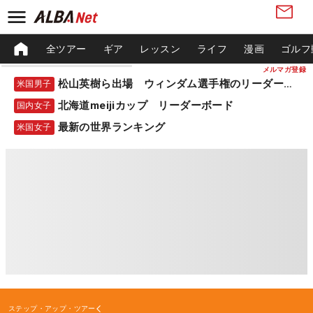
全ツアー
ギア
レッスン
ライフ
漫画
ゴルフ
メルマガ登録
松山英樹ら出場 ウィンダム選手権のリーダーボード
米国男子
北海道meijiカップ リーダーボード
国内女子
最新の世界ランキング
米国女子
ステップ・アップ・ツアー