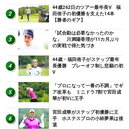
44歳262日のツアー最年長V 福
2
田侑子の初優勝を支えた14本
【勝者のギア】
「試合勘は必要なかったのか
3
な」 川満陽香理が11カ月ぶり
の実戦で得た気づき
44歳・福田侑子がステップ最年
4
長優勝 プレーオフ制し悲願の初
V
「プロになって一番の不調」でギ
5
ア改革も ミニドラ7割で宮田成
華が初Vに王手
宮田成華がステップ初優勝に王
6
手 ホステスプロの小林夢果は後
退