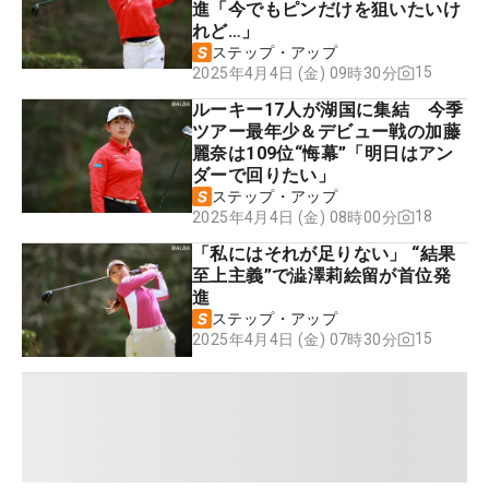
進「今でもピンだけを狙いたいけ
れど…」
ステップ・アップ
15
2025年4月4日 (金) 09時30分
ルーキー17人が湖国に集結 今季
ツアー最年少＆デビュー戦の加藤
麗奈は109位“悔幕”「明日はアン
ダーで回りたい」
ステップ・アップ
18
2025年4月4日 (金) 08時00分
「私にはそれが足りない」 “結果
至上主義”で澁澤莉絵留が首位発
進
ステップ・アップ
15
2025年4月4日 (金) 07時30分