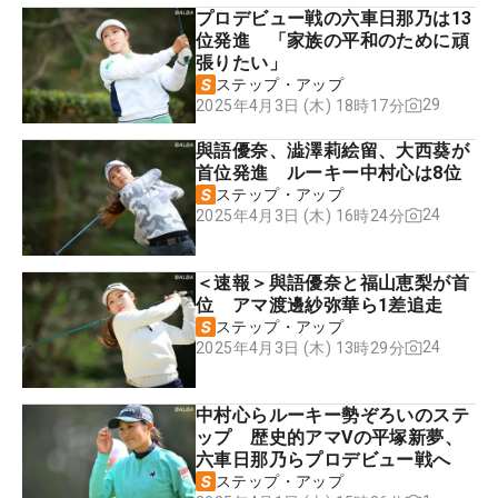
プロデビュー戦の六車日那乃は13
位発進 「家族の平和のために頑
張りたい」
ステップ・アップ
29
2025年4月3日 (木) 18時17分
與語優奈、澁澤莉絵留、大西葵が
首位発進 ルーキー中村心は8位
ステップ・アップ
24
2025年4月3日 (木) 16時24分
＜速報＞與語優奈と福山恵梨が首
位 アマ渡邊紗弥華ら1差追走
ステップ・アップ
24
2025年4月3日 (木) 13時29分
中村心らルーキー勢ぞろいのステ
ップ 歴史的アマVの平塚新夢、
六車日那乃らプロデビュー戦へ
ステップ・アップ