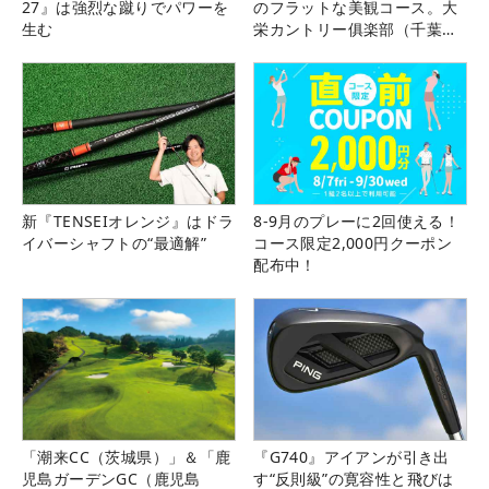
27』は強烈な蹴りでパワーを
のフラットな美観コース。大
生む
栄カントリー俱楽部（千葉
県）
新『TENSEIオレンジ』はドラ
8-9月のプレーに2回使える！
イバーシャフトの“最適解”
コース限定2,000円クーポン
配布中！
「潮来CC（茨城県）」＆「鹿
『G740』アイアンが引き出
児島ガーデンGC（鹿児島
す“反則級”の寛容性と飛びは