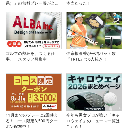
県）」の無料プレー券が当た
本当だった！
る！！
ゴルフの熱狂を、つくる仕
仲宗根澄香が平均パット数
事。｜スタッフ募集中
『TRTL』で6人抜き！
11月までのプレーに2回使え
今年も男女プロが強い「キャ
る！コース限定3,500円クー
ロウェイ」のニュース一覧は
ポン配布中！
こちら！