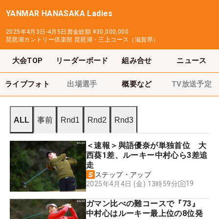
YANMAR HANASAKA Ladies
2025年4月3日-4月5日
賞金総額
¥30,000,000
琵琶湖カントリー倶楽部 琵琶湖・三上コース（滋賀県）
大会TOP
リーダーボード
組み合せ
ニュース
ライブフォト
出場選手
概要など
TV放送予定
ALL
事前
Rnd1
Rnd2
Rnd3
＜速報＞與語優奈が単独首位 大
西葵1差、ルーキー中村心ら3差追
走
ステップ・アップ
19
2025年4月4日 (金) 13時59分
ガマン比べの難コースで『73』
中村心はルーキー最上位の8位発