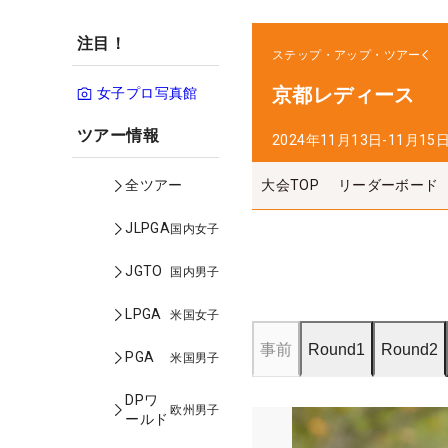
注目！
ステップ・アップ・ツアー
京都レディース
女子プロ写真館
ツアー情報
2024年11月13日-11月15
大会TOP
リーダーボード
全ツアー
JLPGA
国内女子
JGTO
国内男子
LPGA
米国女子
事前
Round1
Round2
PGA
米国男子
DPワ
欧州男子
ールド