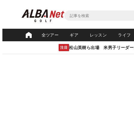
全ツアー
ギア
レッスン
ライフ
松山英樹ら出場 米男子リーダー
注目