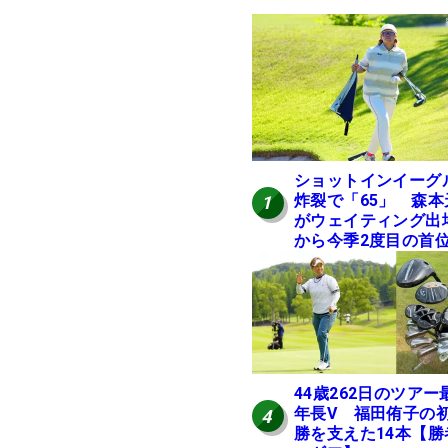
ショットインイーグ
炸裂で「65」 森本
1
がウェイティング出
から今季2度目の首
進
44歳262日のツアー
年長V 福田侑子の
4
勝を支えた14本【勝