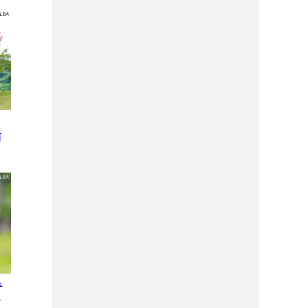
侑
テ
レ