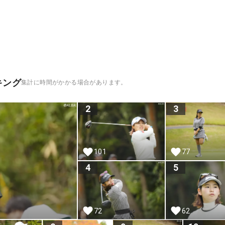
キング
集計に時間がかかる場合があります。
2
3
101
77
4
5
72
62