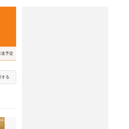
放送予定
新する