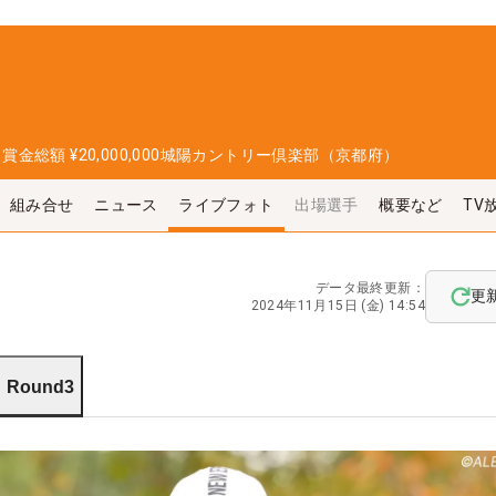
日
賞金総額
¥20,000,000
城陽カントリー倶楽部（京都府）
組み合せ
ニュース
ライブフォト
出場選手
概要など
TV
データ最終更新：
更
2024年11月15日 (金) 14:54
Round3