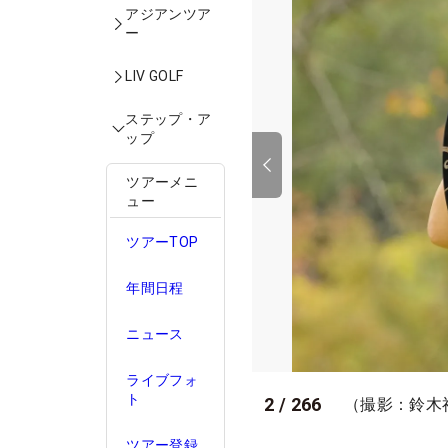
アジアンツア
ー
LIV GOLF
ステップ・ア
ップ
ツアーメニ
ュー
ツアーTOP
年間日程
ニュース
ライブフォ
ト
2
/
266
（撮影：鈴木
ツアー登録