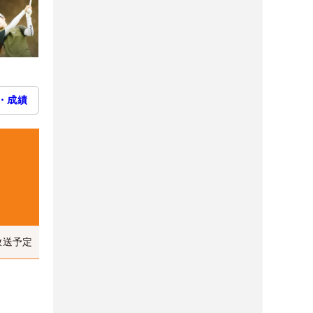
・成績
放送予定