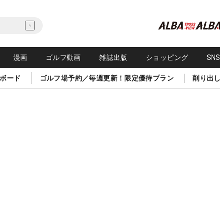
漫画
ゴルフ動画
雑誌出版
ショッピング
SN
ボード
ゴルフ場予約／毎週更新！限定優待プラン
削り出