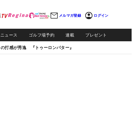
メルマガ登録
ログイン
Sニュース
ゴルフ場予約
連載
プレゼント
しの打感が秀逸 『トゥーロンパター』