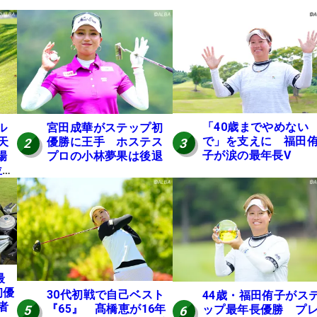
「40歳までやめない
ル
宮田成華がステップ初
で」を支えに 福田
天
優勝に王手 ホステス
3
2
子が涙の最年長V
場
プロの小林夢果は後退
位発
最
初優
30代初戦で自己ベスト
44歳・福田侑子がス
者
『65』 髙橋恵が16年
ップ最年長優勝 プ
5
6