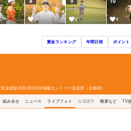
8
9
10
14
8
8
賞金ランキング
年間日程
ポイント
日
賞金総額
¥20,000,000
城陽カントリー倶楽部（京都府）
組み合せ
ニュース
ライブフォト
出場選手
概要など
TV