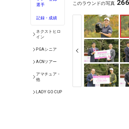
26
このラウンドの写真
選手
記録・成績
ネクストヒロ
イン
PGAシニア
ACNツアー
アマチュア・
他
LADY GO CUP