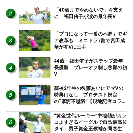
「40歳までやめないで」を支え
2
に 福田侑子が涙の最年長V
「プロになって一番の不調」でギ
3
ア改革も ミニドラ7割で宮田成
華が初Vに王手
44歳・福田侑子がステップ最年
4
長優勝 プレーオフ制し悲願の初
V
高校2年生の後藤あいにアマVの
5
特典はなし プロテスト規定
の“摩訶不思議”【現地記者コラ
ム】
“黄金世代ルーキー”中地萌がカッ
6
コよすぎるイーグルで自己最高位
タイ 男子賞金王候補が同窓生