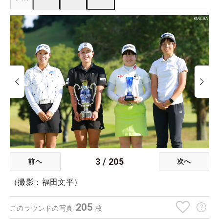
3
/
205
前へ
次へ
（撮影：福田文平）
205
このラウンドの写真
枚