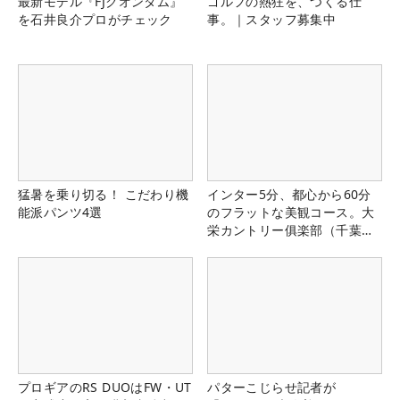
最新モデル『FJクオンタム』
ゴルフの熱狂を、つくる仕
を石井良介プロがチェック
事。｜スタッフ募集中
猛暑を乗り切る！ こだわり機
インター5分、都心から60分
能派パンツ4選
のフラットな美観コース。大
栄カントリー俱楽部（千葉
県）
プロギアのRS DUOはFW・UT
パターこじらせ記者が