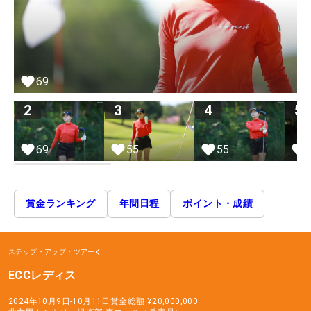
69
2
3
4
5
69
55
55
賞金ランキング
年間日程
ポイント・成績
ステップ・アップ・ツアー
ECCレディス
2024年10月9日-10月11日
賞金総額
¥20,000,000