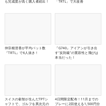
も完成度が高く購入者続出！
「TRTL」で大改善
仲宗根澄香が平均パット数
『G740』アイアンが引き出
『TRTL』で6人抜き！
す“反則級”の寛容性と飛びは
本当だった！
スイスの叡智が生んだTPTシ
4日間限定配布！11月までの
ャフトで、ゴルフを異次元の
プレーに2回使える1,500円分