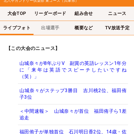
北六甲カントリー倶楽部 東コース（兵庫県）
大会TOP
リーダーボード
組み合せ
ニュース
ライブフォト
出場選手
概要など
TV放送予定
【この大会のニュース】
山城奈々が8年ぶりV 副賞の英語レッスン1年分
に「来年は英語でスピーチしたいですね
（笑）」
山城奈々がステップ3勝目 吉川桃2位、福田侑
子3位
＜中間速報＞ 山城奈々が首位 福田侑子ら1差
追走
福田侑子が単独首位 石川明日香2位、14歳・佐