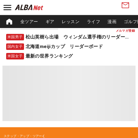
全ツアー
ギア
レッスン
ライフ
漫画
ゴルフ
メルマガ登録
松山英樹ら出場 ウィンダム選手権のリーダーボード
米国男子
北海道meijiカップ リーダーボード
国内女子
最新の世界ランキング
米国女子
ステップ・アップ・ツアー