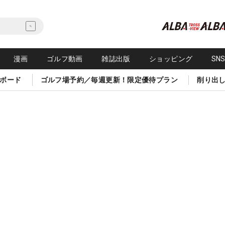
漫画
ゴルフ動画
雑誌出版
ショッピング
SN
ボード
ゴルフ場予約／毎週更新！限定優待プラン
削り出