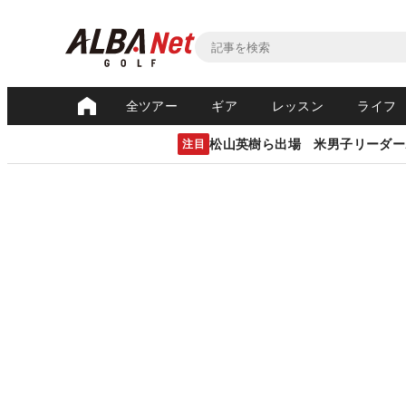
全ツアー
ギア
レッスン
ライフ
松山英樹ら出場 米男子リーダー
注目