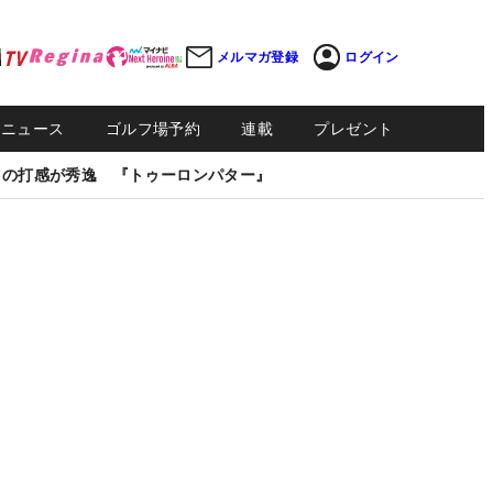
メルマガ登録
ログイン
Sニュース
ゴルフ場予約
連載
プレゼント
しの打感が秀逸 『トゥーロンパター』