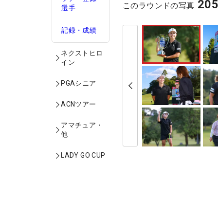
20
このラウンドの写真
選手
記録・成績
ネクストヒロ
イン
PGAシニア
ACNツアー
アマチュア・
他
LADY GO CUP