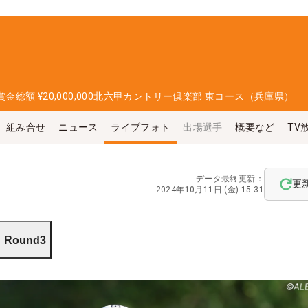
賞金総額
¥20,000,000
北六甲カントリー倶楽部 東コース（兵庫県）
組み合せ
ニュース
ライブフォト
出場選手
概要など
TV
データ最終更新：
更
2024年10月11日 (金) 15:31
Round3