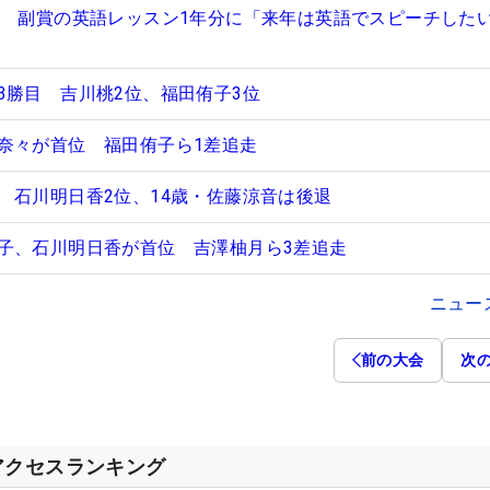
V 副賞の英語レッスン1年分に「来年は英語でスピーチした
3勝目 吉川桃2位、福田侑子3位
奈々が首位 福田侑子ら1差追走
 石川明日香2位、14歳・佐藤涼音は後退
子、石川明日香が首位 吉澤柚月ら3差追走
ニュー
前の大会
次
アクセスランキング