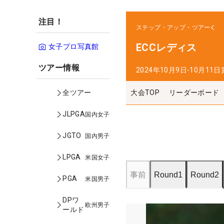
注目！
ステップ・アップ・ツアー
ECCレディス
女子プロ写真館
ツアー情報
2024年10月9日-10月11日
大会TOP
リーダーボード
全ツアー
JLPGA
国内女子
JGTO
国内男子
LPGA
米国女子
事前
Round1
Round2
PGA
米国男子
DPワ
欧州男子
ールド