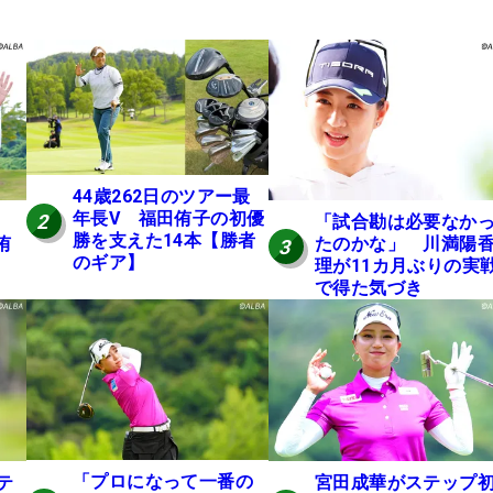
44歳262日のツアー最
年長V 福田侑子の初優
2
「試合勘は必要なか
勝を支えた14本【勝者
侑
たのかな」 川満陽
3
のギア】
理が11カ月ぶりの実
で得た気づき
「プロになって一番の
テ
宮田成華がステップ