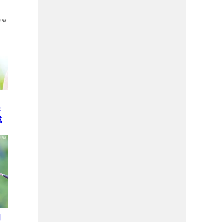
っ
香
戦
初