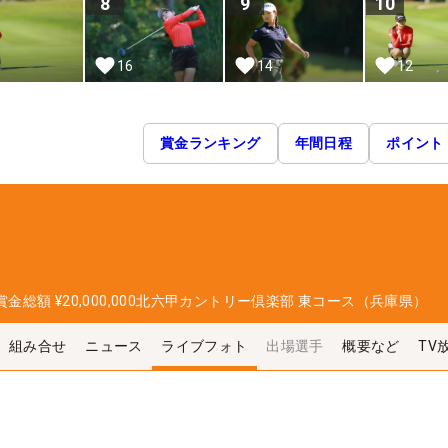
8
9
10
16
14
12
賞金ランキング
年間日程
ポイント
賞金総額
¥20,000,000
北六甲カントリー倶楽部 東コース（兵庫県）
組み合せ
ニュース
ライブフォト
出場選手
概要など
TV