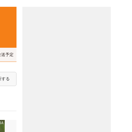
放送予定
新する