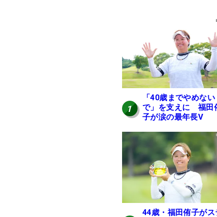
「40歳までやめない
で」を支えに 福田
1
子が涙の最年長V
44歳・福田侑子がス