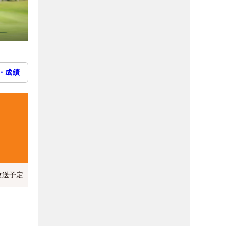
・成績
放送予定