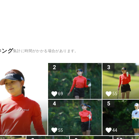
キング
集計に時間がかかる場合があります。
2
3
69
55
4
5
55
44