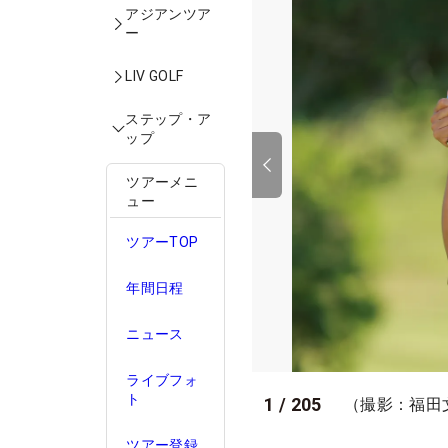
アジアンツア
ー
LIV GOLF
ステップ・ア
ップ
ツアーメニ
ュー
ツアーTOP
年間日程
ニュース
ライブフォ
ト
1
/
205
（撮影：福田
ツアー登録