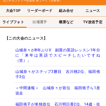
北六甲カントリー倶楽部 東コース（兵庫県）
大会TOP
リーダーボード
組み合せ
ニュース
ライブフォト
出場選手
概要など
TV放送予定
【この大会のニュース】
山城奈々が8年ぶりV 副賞の英語レッスン1年分
に「来年は英語でスピーチしたいですね
（笑）」
山城奈々がステップ3勝目 吉川桃2位、福田侑
子3位
＜中間速報＞ 山城奈々が首位 福田侑子ら1差
追走
福田侑子が単独首位 石川明日香2位、14歳・佐