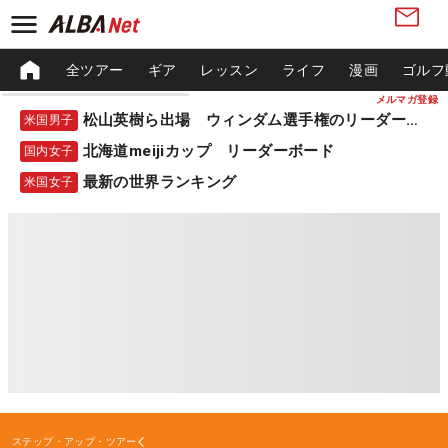
全ツアー
ギア
レッスン
ライフ
漫画
ゴルフ
メルマガ登録
松山英樹ら出場 ウィンダム選手権のリーダーボード
米国男子
北海道meijiカップ リーダーボード
国内女子
最新の世界ランキング
米国女子
ステップ・アップ・ツアー