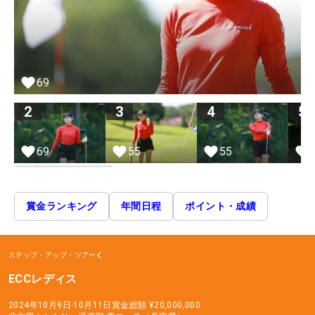
69
2
3
4
5
69
55
55
賞金ランキング
年間日程
ポイント・成績
ステップ・アップ・ツアー
ECCレディス
2024年10月9日-10月11日
賞金総額
¥20,000,000