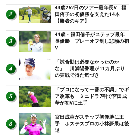
44歳262日のツアー最年長V 福
2
田侑子の初優勝を支えた14本
【勝者のギア】
44歳・福田侑子がステップ最年
3
長優勝 プレーオフ制し悲願の初
V
「試合勘は必要なかったのか
4
な」 川満陽香理が11カ月ぶり
の実戦で得た気づき
「プロになって一番の不調」でギ
5
ア改革も ミニドラ7割で宮田成
華が初Vに王手
宮田成華がステップ初優勝に王
6
手 ホステスプロの小林夢果は後
退