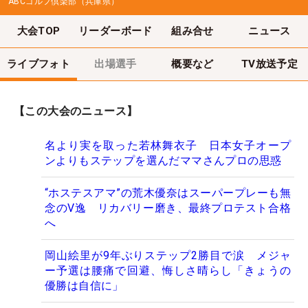
ABCゴルフ倶楽部（兵庫県）
大会TOP
リーダーボード
組み合せ
ニュース
ライブフォト
出場選手
概要など
TV放送予定
【この大会のニュース】
名より実を取った若林舞衣子 日本女子オープ
ンよりもステップを選んだママさんプロの思惑
“ホステスアマ”の荒木優奈はスーパープレーも無
念のV逸 リカバリー磨き、最終プロテスト合格
へ
岡山絵里が9年ぶりステップ2勝目で涙 メジャ
ー予選は腰痛で回避、悔しさ晴らし「きょうの
優勝は自信に」