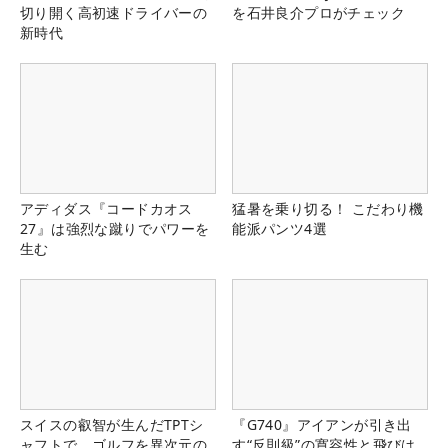
切り開く高初速ドライバーの
を石井良介プロがチェック
新時代
アディダス『コードカオス
猛暑を乗り切る！ こだわり機
27』は強烈な蹴りでパワーを
能派パンツ4選
生む
スイスの叡智が生んだTPTシ
『G740』アイアンが引き出
ャフトで、ゴルフを異次元の
す“反則級”の寛容性と飛びは