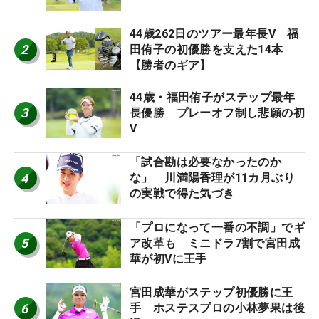
44歳262日のツアー最年長V 福
2
田侑子の初優勝を支えた14本
【勝者のギア】
44歳・福田侑子がステップ最年
3
長優勝 プレーオフ制し悲願の初
V
「試合勘は必要なかったのか
4
な」 川満陽香理が11カ月ぶり
の実戦で得た気づき
「プロになって一番の不調」でギ
5
ア改革も ミニドラ7割で宮田成
華が初Vに王手
宮田成華がステップ初優勝に王
6
手 ホステスプロの小林夢果は後