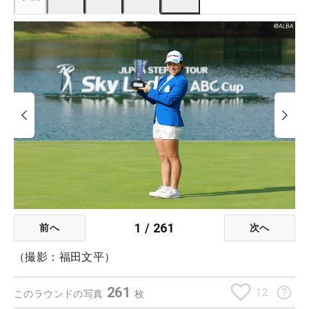
1
/
261
前へ
次へ
（撮影：福田文平）
261
12
このラウンドの写真
枚