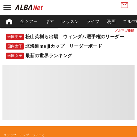
全ツアー
ギア
レッスン
ライフ
漫画
ゴルフ
メルマガ登録
松山英樹ら出場 ウィンダム選手権のリーダーボード
米国男子
北海道meijiカップ リーダーボード
国内女子
最新の世界ランキング
米国女子
ステップ・アップ・ツアー