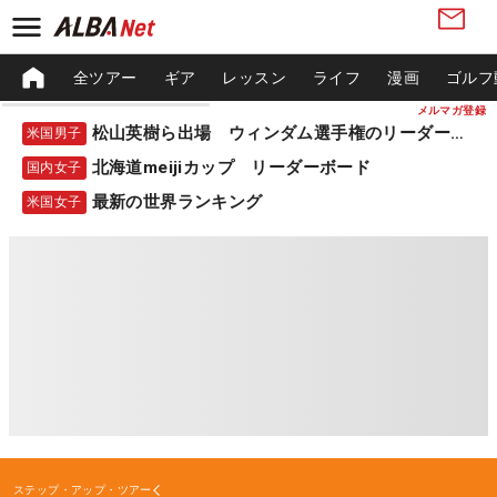
全ツアー
ギア
レッスン
ライフ
漫画
ゴルフ
メルマガ登録
松山英樹ら出場 ウィンダム選手権のリーダーボード
米国男子
北海道meijiカップ リーダーボード
国内女子
最新の世界ランキング
米国女子
ステップ・アップ・ツアー