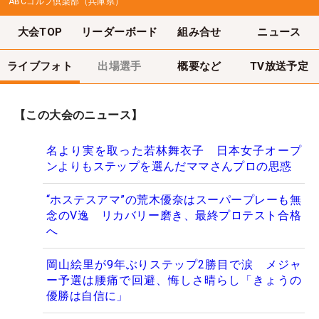
ABCゴルフ倶楽部（兵庫県）
大会TOP
リーダーボード
組み合せ
ニュース
ライブフォト
出場選手
概要など
TV放送予定
【この大会のニュース】
名より実を取った若林舞衣子 日本女子オープ
ンよりもステップを選んだママさんプロの思惑
“ホステスアマ”の荒木優奈はスーパープレーも無
念のV逸 リカバリー磨き、最終プロテスト合格
へ
岡山絵里が9年ぶりステップ2勝目で涙 メジャ
ー予選は腰痛で回避、悔しさ晴らし「きょうの
優勝は自信に」