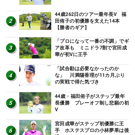
44歳262日のツアー最年長V 福
2
田侑子の初優勝を支えた14本
【勝者のギア】
「プロになって一番の不調」でギ
3
ア改革も ミニドラ7割で宮田成
華が初Vに王手
「試合勘は必要なかったのか
4
な」 川満陽香理が11カ月ぶり
の実戦で得た気づき
44歳・福田侑子がステップ最年
5
長優勝 プレーオフ制し悲願の初
V
宮田成華がステップ初優勝に王
6
手 ホステスプロの小林夢果は後