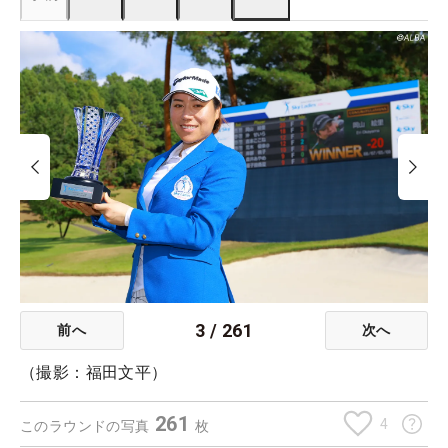
3
/
261
前へ
次へ
（撮影：福田文平）
261
4
このラウンドの写真
枚