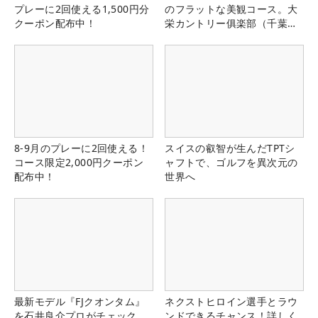
プレーに2回使える1,500円分
のフラットな美観コース。大
クーポン配布中！
栄カントリー俱楽部（千葉
県）
8-9月のプレーに2回使える！
スイスの叡智が生んだTPTシ
コース限定2,000円クーポン
ャフトで、ゴルフを異次元の
配布中！
世界へ
最新モデル『FJクオンタム』
ネクストヒロイン選手とラウ
を石井良介プロがチェック
ンドできるチャンス！詳しく