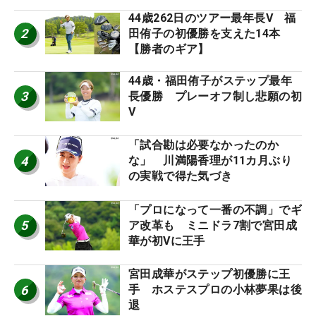
44歳262日のツアー最年長V 福
2
田侑子の初優勝を支えた14本
【勝者のギア】
44歳・福田侑子がステップ最年
3
長優勝 プレーオフ制し悲願の初
V
「試合勘は必要なかったのか
4
な」 川満陽香理が11カ月ぶり
の実戦で得た気づき
「プロになって一番の不調」でギ
5
ア改革も ミニドラ7割で宮田成
華が初Vに王手
宮田成華がステップ初優勝に王
6
手 ホステスプロの小林夢果は後
退