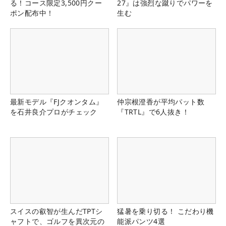
る！コース限定3,500円クー
27』は強烈な蹴りでパワーを
ポン配布中！
生む
最新モデル『FJクオンタム』
仲宗根澄香が平均パット数
を石井良介プロがチェック
『TRTL』で6人抜き！
スイスの叡智が生んだTPTシ
猛暑を乗り切る！ こだわり機
ャフトで、ゴルフを異次元の
能派パンツ4選