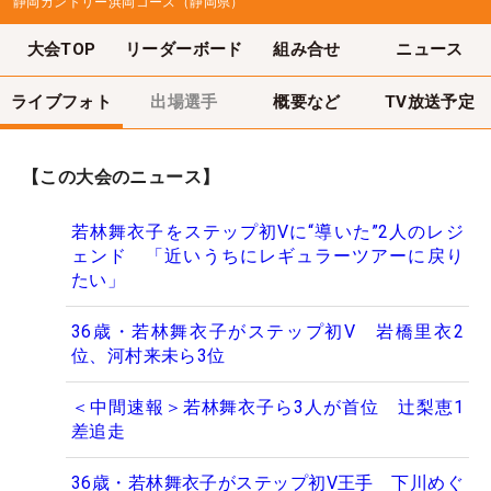
静岡カントリー浜岡コース（静岡県）
大会TOP
リーダーボード
組み合せ
ニュース
ライブフォト
出場選手
概要など
TV放送予定
【この大会のニュース】
若林舞衣子をステップ初Vに“導いた”2人のレジ
ェンド 「近いうちにレギュラーツアーに戻り
たい」
36歳・若林舞衣子がステップ初V 岩橋里衣2
位、河村来未ら3位
＜中間速報＞若林舞衣子ら3人が首位 辻梨恵1
差追走
36歳・若林舞衣子がステップ初V王手 下川めぐ