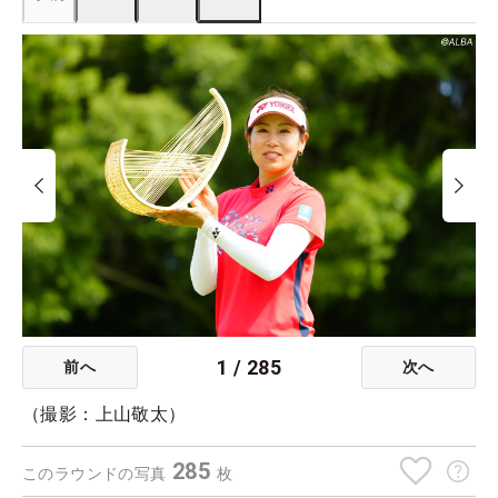
1
/
285
前へ
次へ
（撮影：上山敬太）
285
このラウンドの写真
枚