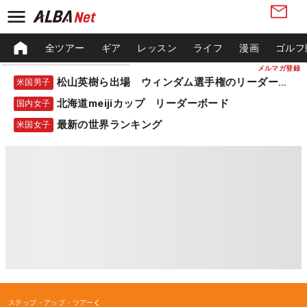
全ツアー
ギア
レッスン
ライフ
漫画
ゴルフ
メルマガ登録
松山英樹ら出場 ウィンダム選手権のリーダーボード
米国男子
北海道meijiカップ リーダーボード
国内女子
最新の世界ランキング
米国女子
ステップ・アップ・ツアー