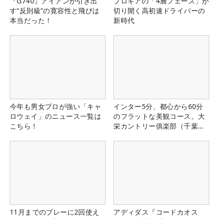
『G740』アイアンが引き出
プロギアの「4層フェース」が
す“反則級”の寛容性と飛びは
切り開く高初速ドライバーの
本当だった！
新時代
今年も男女プロが強い「キャ
インター5分、都心から60分
ロウェイ」のニュース一覧は
のフラットな美観コース。大
こちら！
栄カントリー俱楽部（千葉
県）
11月までのプレーに2回使え
アディダス『コードカオス