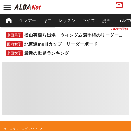
全ツアー
ギア
レッスン
ライフ
漫画
ゴルフ
メルマガ登録
松山英樹ら出場 ウィンダム選手権のリーダーボード
米国男子
北海道meijiカップ リーダーボード
国内女子
最新の世界ランキング
米国女子
ステップ・アップ・ツアー