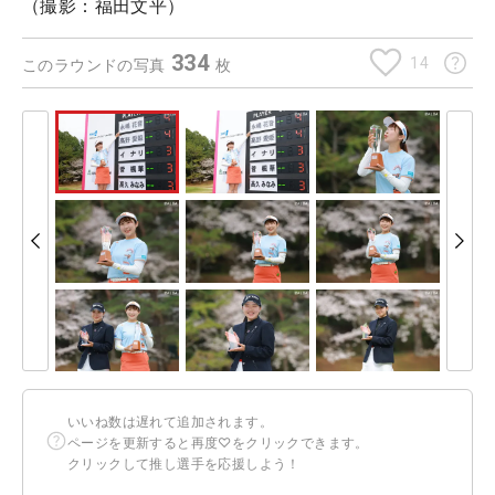
（撮影：福田文平）
334
14
このラウンドの写真
枚
いいね数は遅れて追加されます。
ページを更新すると再度♡をクリックできます。
クリックして推し選手を応援しよう！