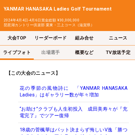
YANMAR HANASAKA Ladies Golf Tournament
2024年4月4日-4月6日
賞金総額
¥30,000,000
琵琶湖カントリー倶楽部 栗東・三上コース（滋賀県）
大会TOP
リーダーボード
組み合せ
ニュース
ライブフォト
出場選手
概要など
TV放送予定
【この大会のニュース】
花の季節の風物詩に 「YANMAR HANASAKA
Ladies」はギャラリー数が年々増加
“お助け”クラブも人生初投入 成田美寿々が『充
電完了』でツアー復帰
18歳の菅楓華はパット決まらず悔しいV逸「勝つ