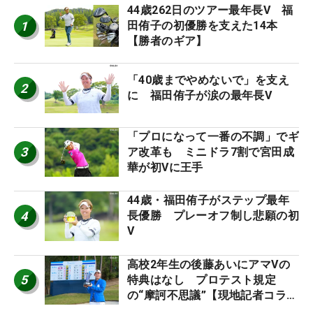
44歳262日のツアー最年長V 福
1
田侑子の初優勝を支えた14本
【勝者のギア】
「40歳までやめないで」を支え
2
に 福田侑子が涙の最年長V
「プロになって一番の不調」でギ
3
ア改革も ミニドラ7割で宮田成
華が初Vに王手
44歳・福田侑子がステップ最年
4
長優勝 プレーオフ制し悲願の初
V
高校2年生の後藤あいにアマVの
5
特典はなし プロテスト規定
の“摩訶不思議”【現地記者コラ
ム】