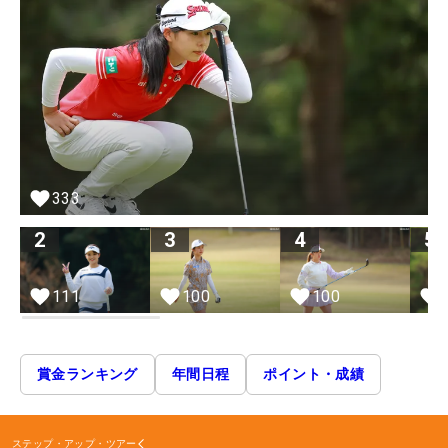
333
2
3
4
5
111
100
100
賞金ランキング
年間日程
ポイント・成績
ステップ・アップ・ツアー