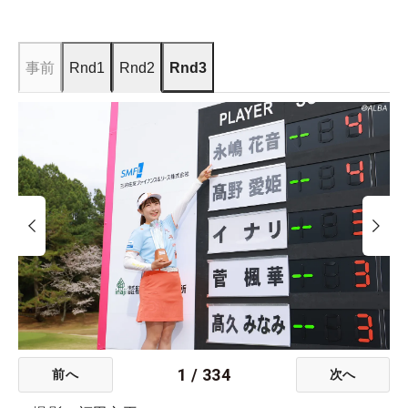
事前
Rnd1
Rnd2
Rnd3
1
/
334
前へ
次へ