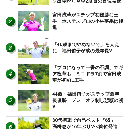
グ出場から今季2度目の首位発進
宮田成華がステップ初優勝に王
2
手 ホステスプロの小林夢果は後
退
「40歳までやめないで」を支え
3
に 福田侑子が涙の最年長V
「プロになって一番の不調」でギ
4
ア改革も ミニドラ7割で宮田成
華が初Vに王手
44歳・福田侑子がステップ最年
5
長優勝 プレーオフ制し悲願の初
V
30代初戦で自己ベスト『65』
6
髙橋恵が16年ぶりVへ首位発進