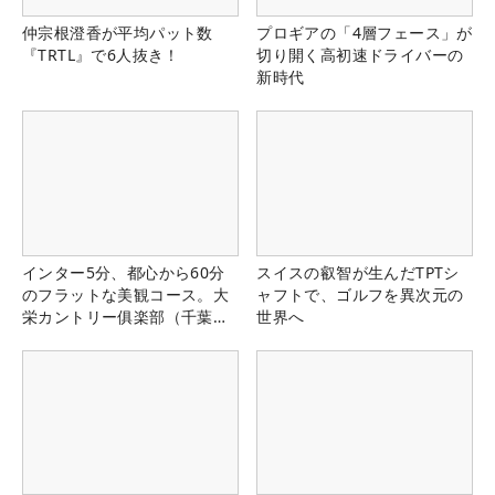
仲宗根澄香が平均パット数
プロギアの「4層フェース」が
『TRTL』で6人抜き！
切り開く高初速ドライバーの
新時代
インター5分、都心から60分
スイスの叡智が生んだTPTシ
のフラットな美観コース。大
ャフトで、ゴルフを異次元の
栄カントリー俱楽部（千葉
世界へ
県）