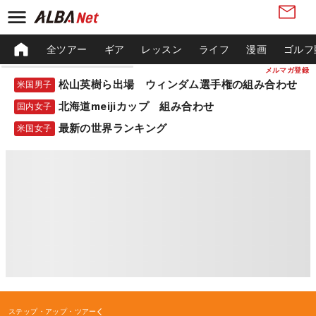
全ツアー
ギア
レッスン
ライフ
漫画
ゴルフ
メルマガ登録
松山英樹ら出場 ウィンダム選手権の組み合わせ
米国男子
北海道meijiカップ 組み合わせ
国内女子
最新の世界ランキング
米国女子
ステップ・アップ・ツアー