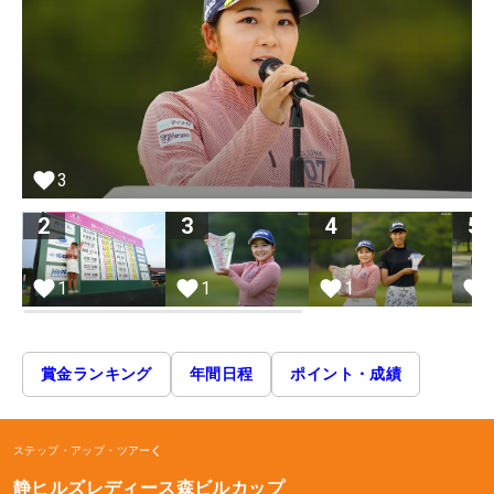
3
2
3
4
5
1
1
1
賞金ランキング
年間日程
ポイント・成績
ステップ・アップ・ツアー
静ヒルズレディース森ビルカップ