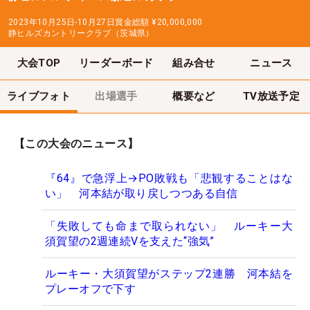
2023年10月25日-10月27日
賞金総額
¥20,000,000
静ヒルズカントリークラブ（茨城県）
大会TOP
リーダーボード
組み合せ
ニュース
ライブフォト
出場選手
概要など
TV放送予定
【この大会のニュース】
『64』で急浮上→PO敗戦も「悲観することはな
い」 河本結が取り戻しつつある自信
「失敗しても命まで取られない」 ルーキー大
須賀望の2週連続Vを支えた“強気”
ルーキー・大須賀望がステップ2連勝 河本結を
プレーオフで下す