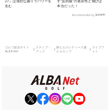
27』は強烈な蹴りでパワーを
す“反則級”の寛容性と飛びは
生む
本当だった！
Recommended by
ゴルフ総合サイト
ステップ・
静ヒルズレディース森
ライブフ
ALBA Net
アップ
ビルカップ
ォト