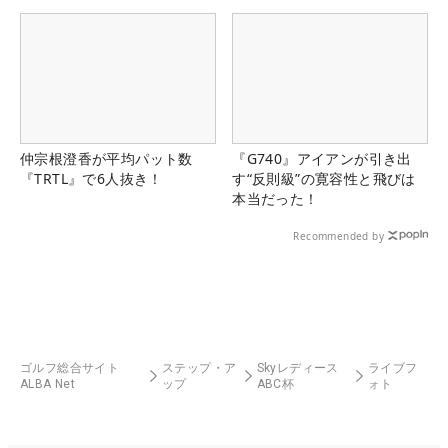
県）
仲宗根澄香が平均パット数
『G740』アイアンが引き出
『TRTL』で6人抜き！
す“反則級”の寛容性と飛びは
本当だった！
Recommended by
ゴルフ総合サイト
ステップ・ア
Skyレディース
ライブフ
ALBA Net
ップ
ABC杯
ォト