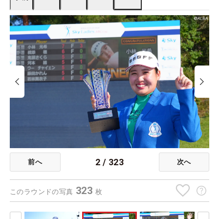
2
/
323
前へ
次へ
323
このラウンドの写真
枚