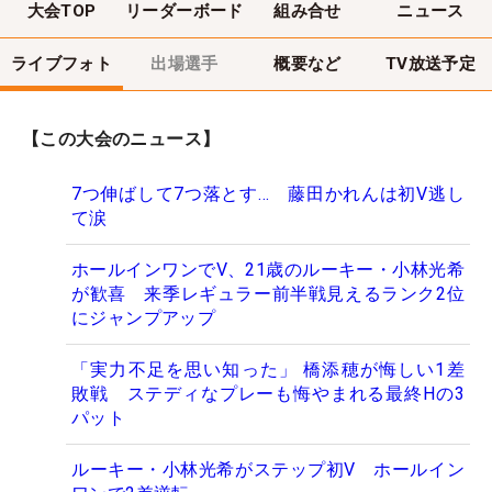
大会TOP
リーダーボード
組み合せ
ニュース
ライブフォト
出場選手
概要など
TV放送予定
【この大会のニュース】
7つ伸ばして7つ落とす… 藤田かれんは初V逃し
て涙
ホールインワンでV、21歳のルーキー・小林光希
が歓喜 来季レギュラー前半戦見えるランク2位
にジャンプアップ
「実力不足を思い知った」 橋添穂が悔しい1差
敗戦 ステディなプレーも悔やまれる最終Hの3
パット
ルーキー・小林光希がステップ初V ホールイン