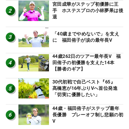
宮田成華がステップ初優勝に王
2
手 ホステスプロの小林夢果は後
退
「40歳までやめないで」を支え
3
に 福田侑子が涙の最年長V
44歳262日のツアー最年長V 福
4
田侑子の初優勝を支えた14本
【勝者のギア】
30代初戦で自己ベスト『65』
5
髙橋恵が16年ぶりVへ首位発進
「切実に優勝したい」
44歳・福田侑子がステップ最年
6
長優勝 プレーオフ制し悲願の初
V