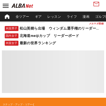
全ツアー
ギア
レッスン
ライフ
漫画
ゴルフ
メルマガ登録
松山英樹ら出場 ウィンダム選手権のリーダーボード
米国男子
北海道meijiカップ リーダーボード
国内女子
最新の世界ランキング
米国女子
ステップ・アップ・ツアー