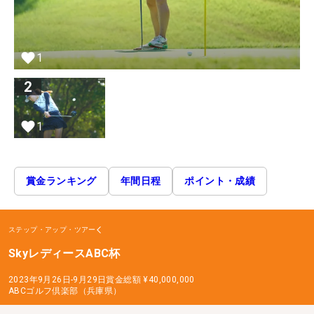
1
2
1
賞金ランキング
年間日程
ポイント・成績
ステップ・アップ・ツアー
SkyレディースABC杯
2023年9月26日-9月29日
賞金総額
¥40,000,000
ABCゴルフ倶楽部（兵庫県）