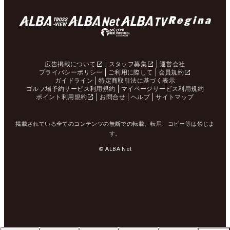
広告掲載について
スタッフ募集
運営会社
プライバシーポリシー
ご利用に際して
会員規約
ガイドライン
特定商取引法に基づく表示
ゴルフ場予約サービス利用規約
マイページサービス利用規約
ポイント利用規約
お問合せ
ヘルプ
サイトマップ
掲載されている全てのコンテンツの無断での転載、転用、コピー等は禁じま
す。
© ALBA Net