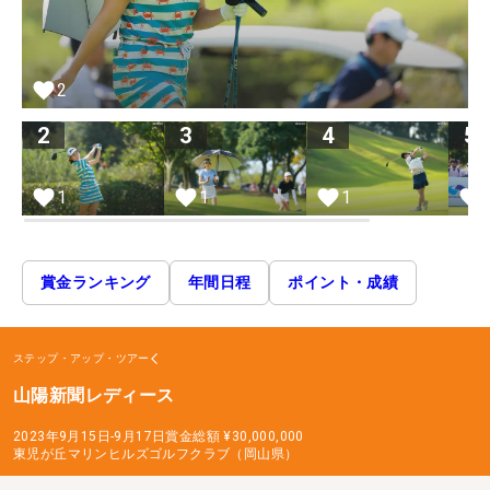
2
2
3
4
5
1
1
1
賞金ランキング
年間日程
ポイント・成績
ステップ・アップ・ツアー
山陽新聞レディース
2023年9月15日-9月17日
賞金総額
¥30,000,000
東児が丘マリンヒルズゴルフクラブ（岡山県）