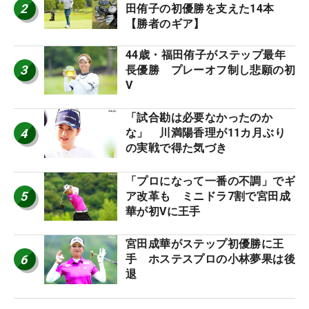
2
田侑子の初優勝を支えた14本
【勝者のギア】
44歳・福田侑子がステップ最年
3
長優勝 プレーオフ制し悲願の初
V
「試合勘は必要なかったのか
4
な」 川満陽香理が11カ月ぶり
の実戦で得た気づき
「プロになって一番の不調」でギ
5
ア改革も ミニドラ7割で宮田成
華が初Vに王手
宮田成華がステップ初優勝に王
6
手 ホステスプロの小林夢果は後
退