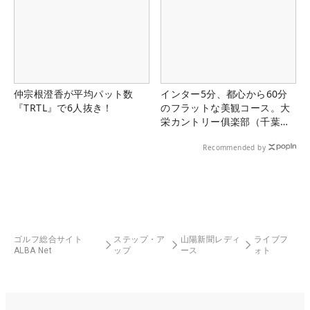
仲宗根澄香が平均パット数
インター5分、都心から60分
『TRTL』で6人抜き！
のフラットな美観コース。大
栄カントリー俱楽部（千葉
県）
Recommended by
ゴルフ総合サイト
ステップ・ア
山陽新聞レディ
ライブフ
ALBA Net
ップ
ース
ォト