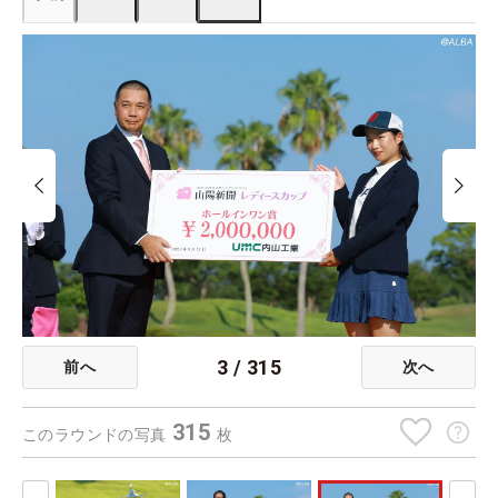
3
/
315
前へ
次へ
315
このラウンドの写真
枚