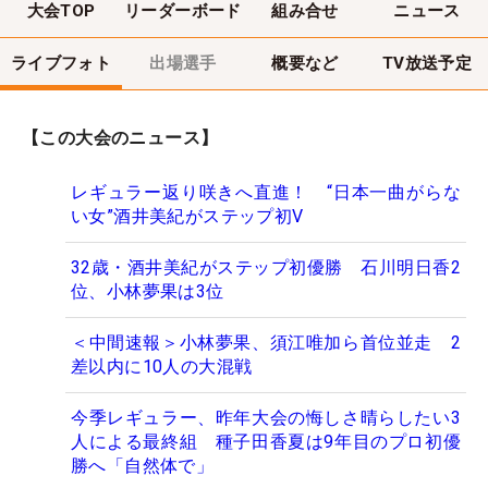
大会TOP
リーダーボード
組み合せ
ニュース
ライブフォト
出場選手
概要など
TV放送予定
【この大会のニュース】
レギュラー返り咲きへ直進！ “日本一曲がらな
い女”酒井美紀がステップ初V
32歳・酒井美紀がステップ初優勝 石川明日香2
位、小林夢果は3位
＜中間速報＞小林夢果、須江唯加ら首位並走 2
差以内に10人の大混戦
今季レギュラー、昨年大会の悔しさ晴らしたい3
人による最終組 種子田香夏は9年目のプロ初優
勝へ「自然体で」