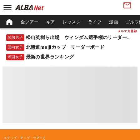
全ツアー
ギア
レッスン
ライフ
漫画
ゴルフ
メルマガ登録
松山英樹ら出場 ウィンダム選手権のリーダーボード
米国男子
北海道meijiカップ リーダーボード
国内女子
最新の世界ランキング
米国女子
ステップ・アップ・ツアー