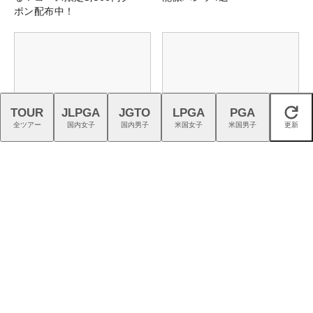
ポン配布中！
TOUR
JLPGA
JGTO
LPGA
PGA
閉じる
全ツアー
国内女子
国内男子
米国女子
米国男子
更新
アディダス『コードカオス
スイスの叡智が生んだTPTシ
27』は強烈な蹴りでパワーを
ャフトで、ゴルフを異次元の
生む
世界へ
ネクストヒロイン選手とラウ
ゴルフの熱狂を、つくる仕
ンドできるチャンス！詳しく
事。｜スタッフ募集中
はこちら！