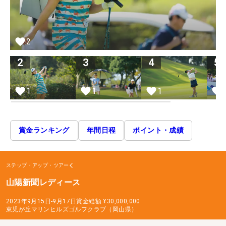
2
2
3
4
5
1
1
1
賞金ランキング
年間日程
ポイント・成績
ステップ・アップ・ツアー
山陽新聞レディース
2023年9月15日-9月17日
賞金総額
¥30,000,000
東児が丘マリンヒルズゴルフクラブ（岡山県）