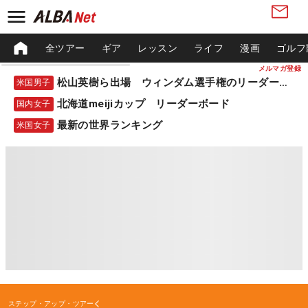
全ツアー
ギア
レッスン
ライフ
漫画
ゴルフ
メルマガ登録
松山英樹ら出場 ウィンダム選手権のリーダーボード
米国男子
北海道meijiカップ リーダーボード
国内女子
最新の世界ランキング
米国女子
ステップ・アップ・ツアー