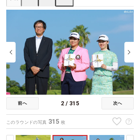
2
/
315
前へ
次へ
315
このラウンドの写真
枚