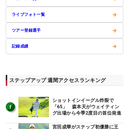
→
ライブフォト一覧
→
ツアー登録選手
→
記録成績
ステップアップ 週間アクセスランキング
ショットインイーグル炸裂で
1
「65」 森本天がウェイティン
グ出場から今季2度目の首位発進
宮田成華がステップ初優勝に王