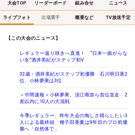
大会TOP
リーダーボード
組み合せ
ニュース
ライブフォト
出場選手
概要など
TV放送予定
【この大会のニュース】
レギュラー返り咲きへ直進！ “日本一曲がらな
い女”酒井美紀がステップ初V
32歳・酒井美紀がステップ初優勝 石川明日香2
位、小林夢果は3位
＜中間速報＞小林夢果、須江唯加ら首位並走 2
差以内に10人の大混戦
今季レギュラー、昨年大会の悔しさ晴らしたい3
人による最終組 種子田香夏は9年目のプロ初優
勝へ「自然体で」