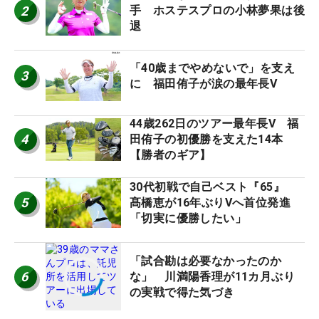
2
手 ホステスプロの小林夢果は後
退
「40歳までやめないで」を支え
3
に 福田侑子が涙の最年長V
44歳262日のツアー最年長V 福
4
田侑子の初優勝を支えた14本
【勝者のギア】
30代初戦で自己ベスト『65』
5
髙橋恵が16年ぶりVへ首位発進
「切実に優勝したい」
「試合勘は必要なかったのか
6
な」 川満陽香理が11カ月ぶり
の実戦で得た気づき