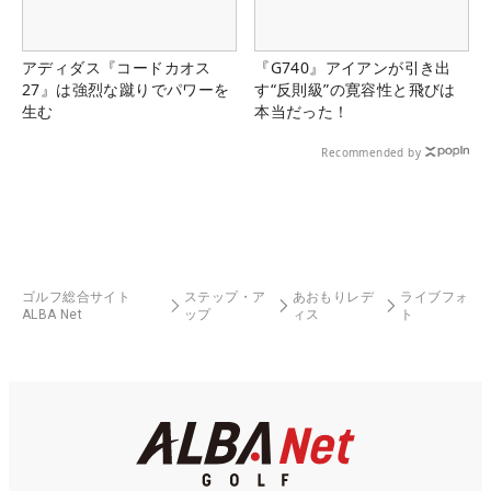
アディダス『コードカオス
『G740』アイアンが引き出
27』は強烈な蹴りでパワーを
す“反則級”の寛容性と飛びは
生む
本当だった！
Recommended by
ゴルフ総合サイト
ステップ・ア
あおもりレデ
ライブフォ
ALBA Net
ップ
ィス
ト