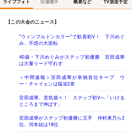
ライブフォト
出場選手
概要など
TV放送予定
【この大会のニュース】
“ウィンブルドンカラー”で歓喜初V！ 下川めぐ
み、不惑の大逆転
40歳・下川めぐみがステップ初優勝 宮田成華
は大量リード守れず
＜中間速報＞宮田成華が単独首位キープ ウ
ー・チャイェンは猛追2差
宮田成華、意気揚々！ ステップ初Vへ「いける
ところまで伸ばす」
宮田成華がステップ初優勝に王手 仲村果乃ら2
位、河本結は18位