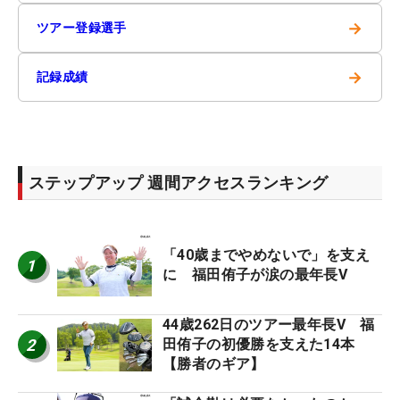
→
ツアー登録選手
→
記録成績
ステップアップ 週間アクセスランキング
「40歳までやめないで」を支え
1
に 福田侑子が涙の最年長V
44歳262日のツアー最年長V 福
2
田侑子の初優勝を支えた14本
【勝者のギア】