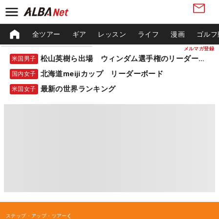
全ツアー
ギア
レッスン
ライフ
漫画
ゴルフ
メルマガ登録
松山英樹ら出場 ウィンダム選手権のリーダーボード
米国男子
北海道meijiカップ リーダーボード
国内女子
最新の世界ランキング
米国女子
ステップ・アップ・ツアー