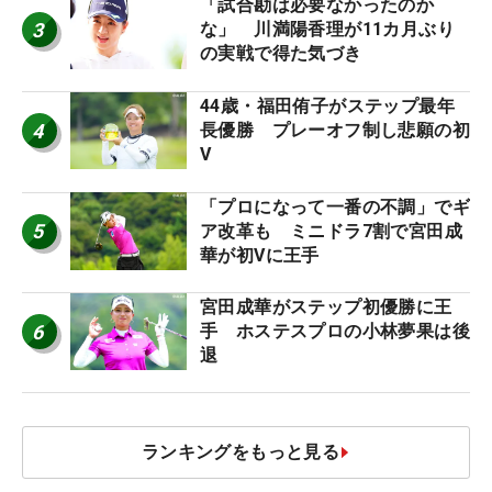
「試合勘は必要なかったのか
3
な」 川満陽香理が11カ月ぶり
の実戦で得た気づき
44歳・福田侑子がステップ最年
4
長優勝 プレーオフ制し悲願の初
V
「プロになって一番の不調」でギ
5
ア改革も ミニドラ7割で宮田成
華が初Vに王手
宮田成華がステップ初優勝に王
6
手 ホステスプロの小林夢果は後
退
ランキングをもっと見る