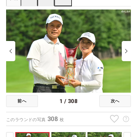
1
/
308
前へ
次へ
308
このラウンドの写真
枚