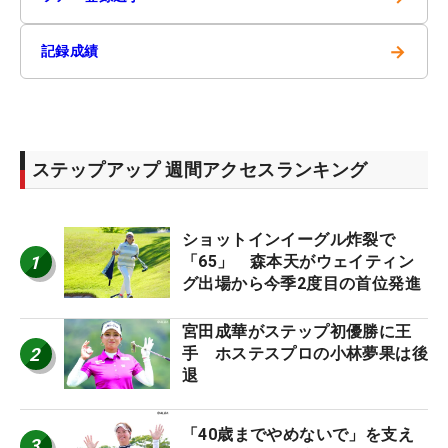
→
記録成績
ステップアップ 週間アクセスランキング
ショットインイーグル炸裂で
1
「65」 森本天がウェイティン
グ出場から今季2度目の首位発進
宮田成華がステップ初優勝に王
2
手 ホステスプロの小林夢果は後
退
「40歳までやめないで」を支え
3