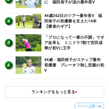
に 福田侑子が涙の最年長V
44歳262日のツアー最年長V 福
4
田侑子の初優勝を支えた14本
【勝者のギア】
「プロになって一番の不調」でギ
5
ア改革も ミニドラ7割で宮田成
華が初Vに王手
44歳・福田侑子がステップ最年
6
長優勝 プレーオフ制し悲願の初
V
ランキングをもっと見る
ページ上部へ