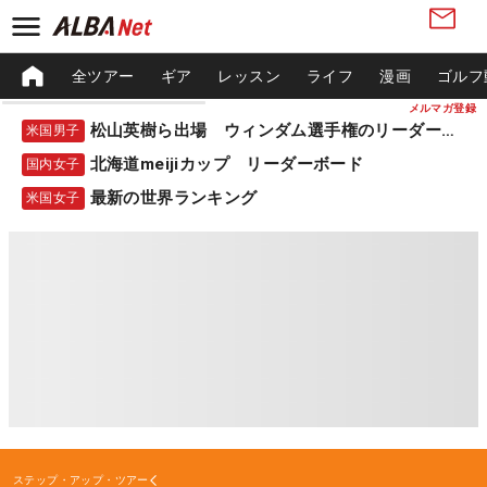
全ツアー
ギア
レッスン
ライフ
漫画
ゴルフ
メルマガ登録
松山英樹ら出場 ウィンダム選手権のリーダーボード
米国男子
北海道meijiカップ リーダーボード
国内女子
最新の世界ランキング
米国女子
ステップ・アップ・ツアー