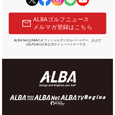
ALBAゴルフニュース
メルマガ登録はこちら
ALBA NetはR&Aのオフィシャルデジタルパートナー、および
USLPGAの日本公式サイトパートナーです。