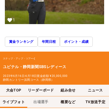
1
賞金ランキング
年間日程
ポイント・成績
ステップ・アップ・ツアー
ユピテル・静岡新聞SBSレディース
2023年6月16日-6月18日
賞金総額
¥20,000,000
静岡カントリー浜岡コース（静岡県）
大会TOP
リーダーボード
組み合せ
ニュース
ライブフォト
出場選手
概要など
TV放送予定