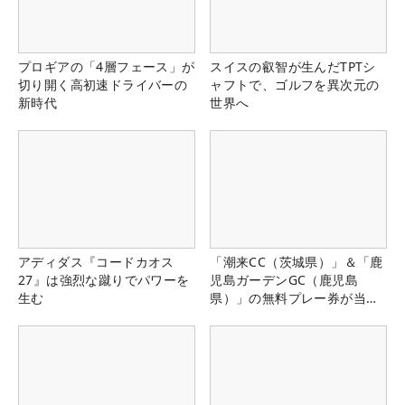
プロギアの「4層フェース」が
スイスの叡智が生んだTPTシ
切り開く高初速ドライバーの
ャフトで、ゴルフを異次元の
新時代
世界へ
アディダス『コードカオス
「潮来CC（茨城県）」＆「鹿
27』は強烈な蹴りでパワーを
児島ガーデンGC（鹿児島
生む
県）」の無料プレー券が当た
る！！