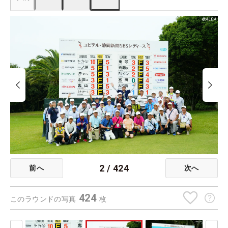
2
/
424
前へ
次へ
424
このラウンドの写真
枚