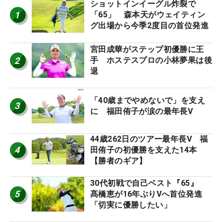
ショットインイーグル炸裂で
1
「65」 森本天がウェイティン
グ出場から今季2度目の首位発進
宮田成華がステップ初優勝に王
2
手 ホステスプロの小林夢果は後
退
「40歳までやめないで」を支え
3
に 福田侑子が涙の最年長V
44歳262日のツアー最年長V 福
4
田侑子の初優勝を支えた14本
【勝者のギア】
30代初戦で自己ベスト『65』
5
髙橋恵が16年ぶりVへ首位発進
「切実に優勝したい」