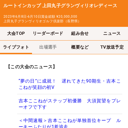
ルートインカップ 上田丸子グランヴィリオレディース
2023年6月8日-6月10日
賞金総額
¥20,000,000
上田丸子グランヴィリオゴルフ倶楽部（長野県）
大会TOP
リーダーボード
組み合せ
ニュース
ライブフォト
出場選手
概要など
TV放送予定
【この大会のニュース】
“夢の日”に成就！ 遅れてきた90期生・吉本こ
こねが笑顔の初V
吉本ここねがステップ初優勝 大須賀望をプレ
ーオフで下す
＜中間速報＞吉本ここねが単独首位キープ ル
ーキーふたりが1差追走