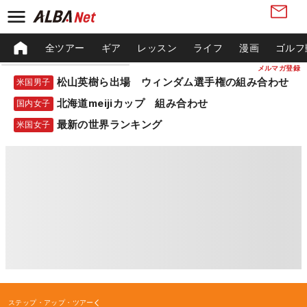
全ツアー
ギア
レッスン
ライフ
漫画
ゴルフ
メルマガ登録
松山英樹ら出場 ウィンダム選手権の組み合わせ
米国男子
北海道meijiカップ 組み合わせ
国内女子
最新の世界ランキング
米国女子
ステップ・アップ・ツアー