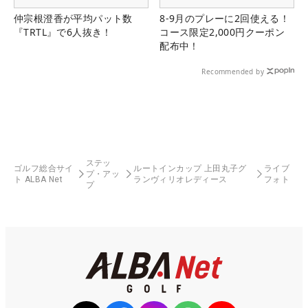
仲宗根澄香が平均パット数
8-9月のプレーに2回使える！
『TRTL』で6人抜き！
コース限定2,000円クーポン
配布中！
Recommended by
ステッ
ゴルフ総合サイ
ルートインカップ 上田丸子グ
ライブ
プ・アッ
ト ALBA Net
ランヴィリオレディース
フォト
プ