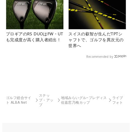
プロギアのRS DUOはFW・UT
スイスの叡智が生んだTPTシ
も完成度が高く購入者続出！
ャフトで、ゴルフを異次元の
世界へ
Recommended by
ステッ
ゴルフ総合サイ
地域みらいグル−プレディス
ライブ
プ・アッ
ト ALBA Net
佐嘉窓乃梅カップ
フォト
プ