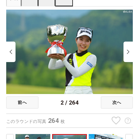
2
/
264
前へ
次へ
264
このラウンドの写真
枚