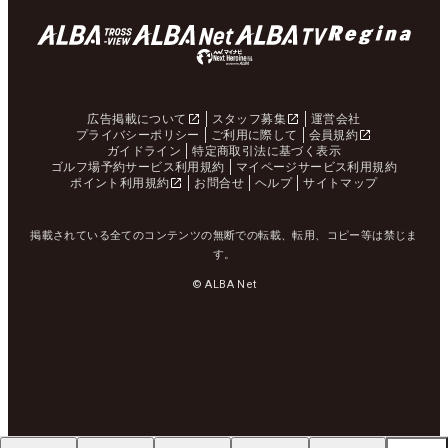
広告掲載について
スタッフ募集
運営会社
プライバシーポリシー
ご利用に際して
会員規約
ガイドライン
特定商取引法に基づく表示
ゴルフ場予約サービス利用規約
マイページサービス利用規約
ポイント利用規約
お問合せ
ヘルプ
サイトマップ
掲載されている全てのコンテンツの無断での転載、転用、コピー等は禁じま
す。
© ALBA Net