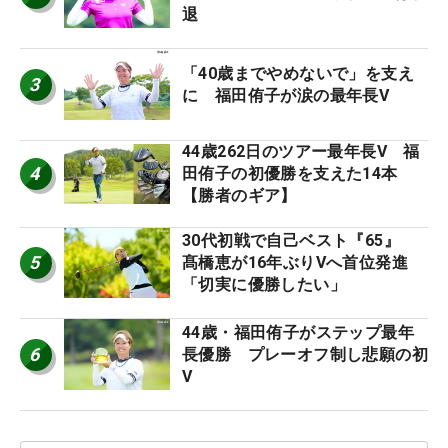
退
「40歳までやめないで」を支え
3
に 福田侑子が涙の最年長V
44歳262日のツアー最年長V 福
4
田侑子の初優勝を支えた14本
【勝者のギア】
30代初戦で自己ベスト『65』
5
髙橋恵が16年ぶりVへ首位発進
「切実に優勝したい」
44歳・福田侑子がステップ最年
6
長優勝 プレーオフ制し悲願の初
V