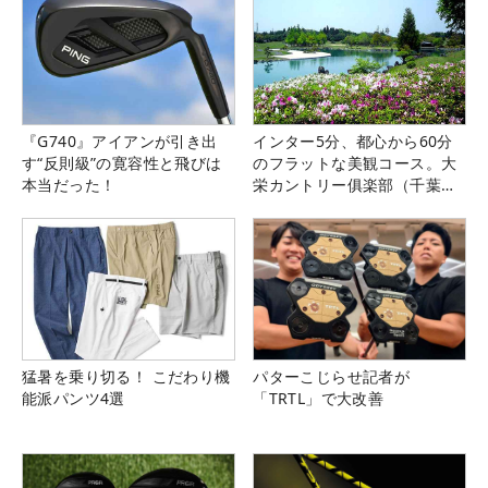
『G740』アイアンが引き出
インター5分、都心から60分
す“反則級”の寛容性と飛びは
のフラットな美観コース。大
本当だった！
栄カントリー俱楽部（千葉
県）
猛暑を乗り切る！ こだわり機
パターこじらせ記者が
能派パンツ4選
「TRTL」で大改善