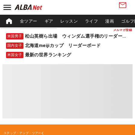
全ツアー
ギア
レッスン
ライフ
漫画
ゴルフ
メルマガ登録
松山英樹ら出場 ウィンダム選手権のリーダーボード
米国男子
北海道meijiカップ リーダーボード
国内女子
最新の世界ランキング
米国女子
ステップ・アップ・ツアー