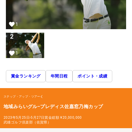
1
2
1
賞金ランキング
年間日程
ポイント・成績
ステップ・アップ・ツアー
地域みらいグル−プレディス佐嘉窓乃梅カップ
2023年5月25日-5月27日
賞金総額
¥20,000,000
武雄ゴルフ倶楽部（佐賀県）