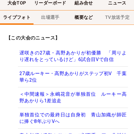
大会TOP
リーダーボード
組み合せ
ニュース
ライブフォト
出場選手
概要など
TV放送予定
【この大会のニュース】
遅咲きの27歳・高野あかりが初優勝 「周りよ
り遅れをとっているけど」6試合目Vで自信
27歳ルーキー・高野あかりがステップ初V 千葉
華ら2位
＜中間速報＞永嶋花音が単独首位 ルーキー高
野あかりら1差追走
単独首位での最終日は自身初 青山加織が師匠
に捧ぐ8年ぶりVへ