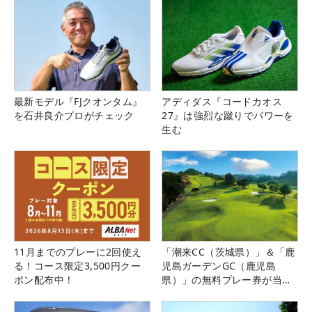
最新モデル『FJクオンタム』
アディダス『コードカオス
を石井良介プロがチェック
27』は強烈な蹴りでパワーを
生む
11月までのプレーに2回使え
「潮来CC（茨城県）」＆「鹿
る！コース限定3,500円クー
児島ガーデンGC（鹿児島
ポン配布中！
県）」の無料プレー券が当た
る！！