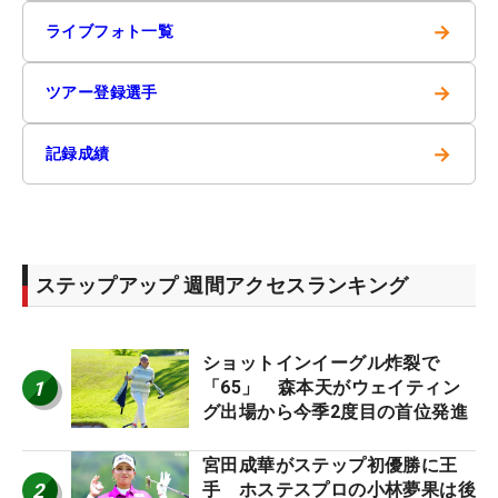
→
ライブフォト一覧
→
ツアー登録選手
→
記録成績
ステップアップ 週間アクセスランキング
ショットインイーグル炸裂で
1
「65」 森本天がウェイティン
グ出場から今季2度目の首位発進
宮田成華がステップ初優勝に王
2
手 ホステスプロの小林夢果は後