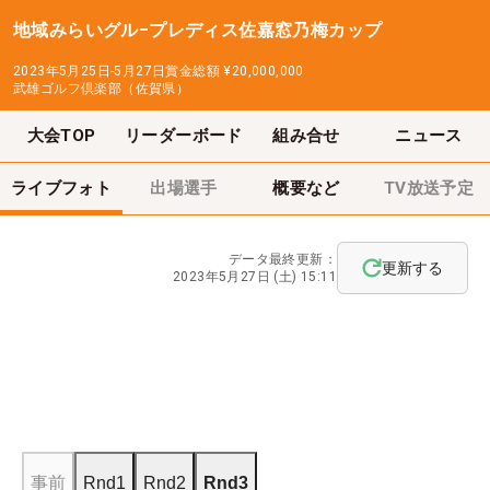
地域みらいグル−プレディス佐嘉窓乃梅カップ
2023年5月25日-5月27日
賞金総額
¥20,000,000
武雄ゴルフ倶楽部（佐賀県）
大会TOP
リーダーボード
組み合せ
ニュース
ライブフォト
出場選手
概要など
TV放送予定
データ最終更新：
更新する
2023年5月27日 (土) 15:11
事前
Rnd1
Rnd2
Rnd3