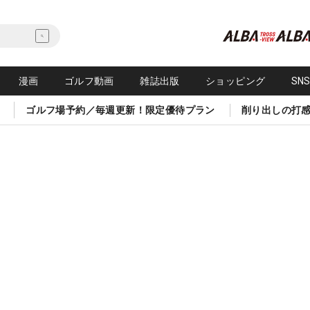
漫画
ゴルフ動画
雑誌出版
ショッピング
SN
ゴルフ場予約／毎週更新！限定優待プラン
削り出しの打