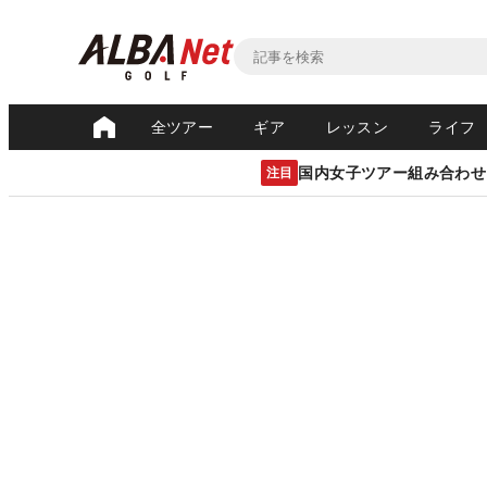
全ツアー
ギア
レッスン
ライフ
国内女子ツアー組み合わせ
注目