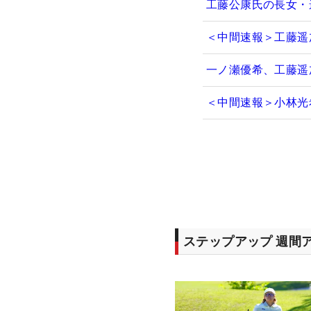
工藤公康氏の長女・
＜中間速報＞工藤遥
一ノ瀬優希、工藤遥
＜中間速報＞小林光
ステップアップ 週間