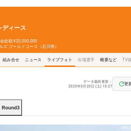
レディース
金総額
¥20,000,000
ルズ ゴールドコース（石川県）
組み合せ
ニュース
ライブフォト
出場選手
概要など
TV
データ最終更新：
更
2023年5月20日 (土) 15:27
Round3