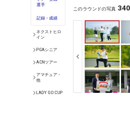
選手
34
このラウンドの写真
記録・成績
ネクストヒロ
イン
PGAシニア
ACNツアー
アマチュア・
他
LADY GO CUP