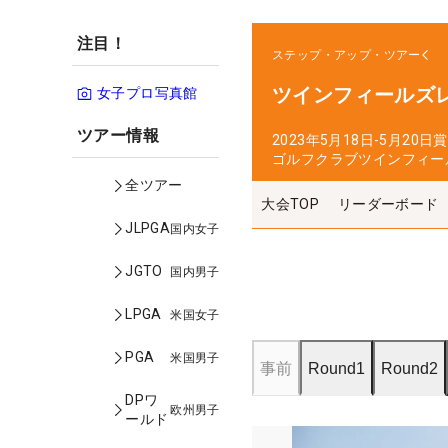
注目！
ステップ・アップ・ツアー
ツインフィールズ
女子プロ写真館
ツアー情報
2023年5月18日-5月20日
賞
ゴルフクラブツインフィー
全ツアー
大会TOP
リーダーボード
JLPGA
国内女子
JGTO
国内男子
LPGA
米国女子
PGA
米国男子
事前
Round1
Round2
DPワ
欧州男子
ールド