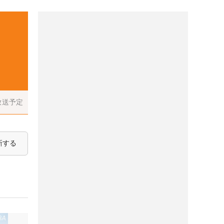
放送予定
新する