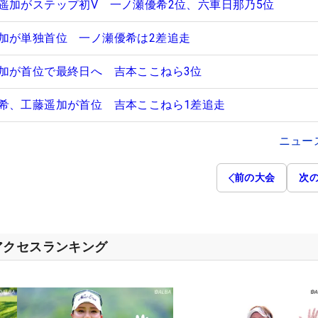
遥加がステップ初V 一ノ瀬優希2位、六車日那乃5位
加が単独首位 一ノ瀬優希は2差追走
加が首位で最終日へ 吉本ここねら3位
希、工藤遥加が首位 吉本ここねら1差追走
ニュー
前の大会
次
アクセスランキング