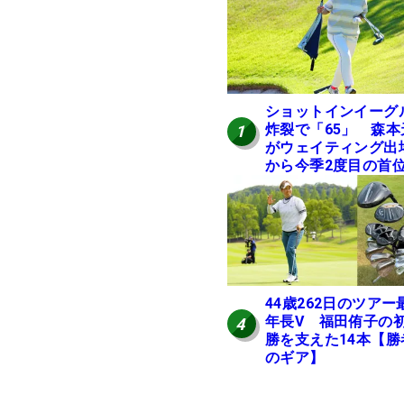
ショットインイーグ
炸裂で「65」 森本
1
がウェイティング出
から今季2度目の首
進
44歳262日のツアー
年長V 福田侑子の
4
勝を支えた14本【勝
のギア】