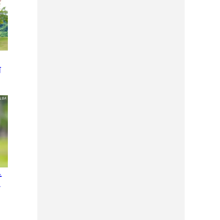
侑
テ
レ