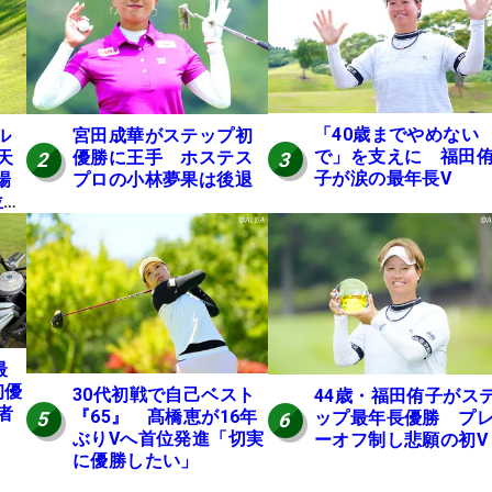
「40歳までやめない
ル
宮田成華がステップ初
で」を支えに 福田
天
優勝に王手 ホステス
3
2
子が涙の最年長V
場
プロの小林夢果は後退
位発
最
初優
30代初戦で自己ベスト
44歳・福田侑子がス
者
『65』 髙橋恵が16年
ップ最年長優勝 プ
5
6
ぶりVへ首位発進「切実
ーオフ制し悲願の初V
に優勝したい」