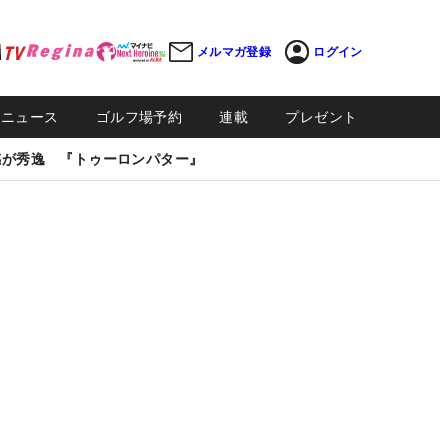
メルマガ登録
ログイン
Sニュース
ゴルフ場予約
連載
プレゼント
感が秀逸 『トゥーロンパター』