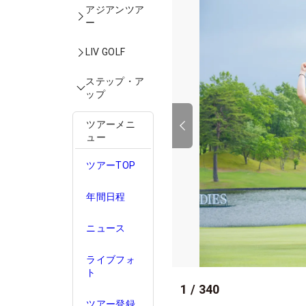
アジアンツア
ー
LIV GOLF
ステップ・ア
ップ
ツアーメニ
ュー
ツアーTOP
年間日程
ニュース
ライブフォ
ト
1
/
340
ツアー登録