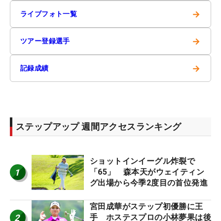
→
ライブフォト一覧
→
ツアー登録選手
→
記録成績
ステップアップ 週間アクセスランキング
ショットインイーグル炸裂で
1
「65」 森本天がウェイティン
グ出場から今季2度目の首位発進
宮田成華がステップ初優勝に王
2
手 ホステスプロの小林夢果は後