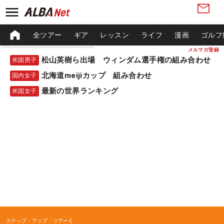
全ツアー
ギア
レッスン
ライフ
漫画
ゴルフ
メルマガ登録
松山英樹ら出場 ウィンダム選手権の組み合わせ
米国男子
北海道meijiカップ 組み合わせ
国内女子
最新の世界ランキング
米国女子
ステップ・アップ・ツアー