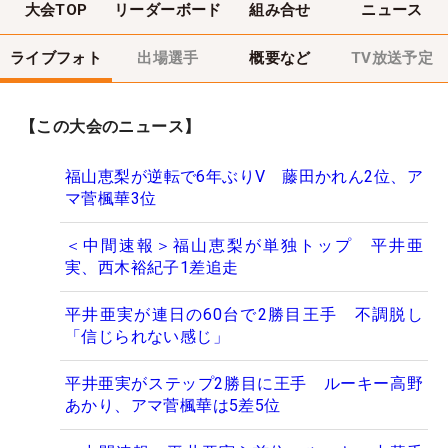
大会TOP
リーダーボード
組み合せ
ニュース
ライブフォト
出場選手
概要など
TV放送予定
【この大会のニュース】
福山恵梨が逆転で6年ぶりV 藤田かれん2位、ア
マ菅楓華3位
＜中間速報＞福山恵梨が単独トップ 平井亜
実、西木裕紀子1差追走
平井亜実が連日の60台で2勝目王手 不調脱し
「信じられない感じ」
平井亜実がステップ2勝目に王手 ルーキー高野
あかり、アマ菅楓華は5差5位