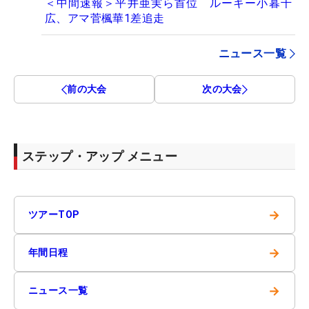
＜中間速報＞平井亜実ら首位 ルーキー小暮千
広、アマ菅楓華1差追走
ニュース一覧
前の大会
次の大会
ステップ・アップ メニュー
→
ツアーTOP
→
年間日程
→
ニュース一覧