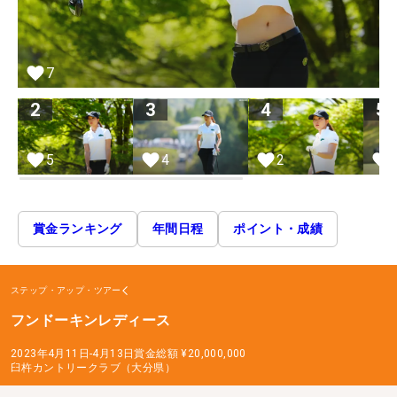
7
2
3
4
5
5
4
2
賞金ランキング
年間日程
ポイント・成績
ステップ・アップ・ツアー
フンドーキンレディース
2023年4月11日-4月13日
賞金総額
¥20,000,000
臼杵カントリークラブ（大分県）