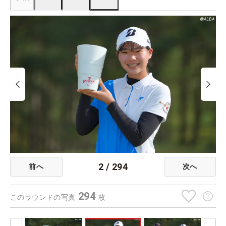
2
/
294
前へ
次へ
294
このラウンドの写真
枚