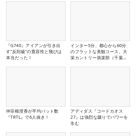
『G740』アイアンが引き出
インター5分、都心から60分
す“反則級”の寛容性と飛びは
のフラットな美観コース。大
本当だった！
栄カントリー俱楽部（千葉
県）
仲宗根澄香が平均パット数
アディダス『コードカオス
『TRTL』で6人抜き！
27』は強烈な蹴りでパワーを
生む