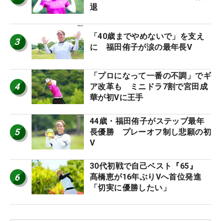
退
「40歳までやめないで」を支え
3
に 福田侑子が涙の最年長V
「プロになって一番の不調」でギ
4
ア改革も ミニドラ7割で宮田成
華が初Vに王手
44歳・福田侑子がステップ最年
5
長優勝 プレーオフ制し悲願の初
V
30代初戦で自己ベスト『65』
6
髙橋恵が16年ぶりVへ首位発進
「切実に優勝したい」