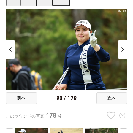
90
/
178
前へ
次へ
178
このラウンドの写真
枚