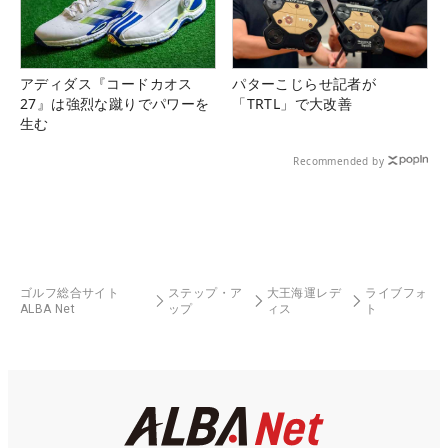
アディダス『コードカオス
パターこじらせ記者が
27』は強烈な蹴りでパワーを
「TRTL」で大改善
生む
Recommended by
ゴルフ総合サイト
ステップ・ア
大王海運レデ
ライブフォ
ALBA Net
ップ
ィス
ト