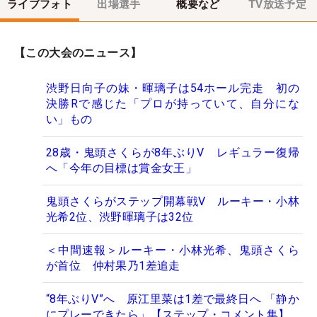
ライブフォト
出場選手
概要など
TV放送予定
【この大会のニュース】
渋野日向子の妹・暉璃子は54ホール完走 初の
決勝Rで感じた「プロが持っていて、自分にな
い」もの
28歳・鬼頭さくらが8年ぶりV レギュラー復帰
へ「今年の目標は賞金女王」
鬼頭さくらがステップ開幕戦V ルーキー・小林
光希2位、渋野暉璃子は32位
＜中間速報＞ルーキー・小林光希、鬼頭さくら
が首位 仲村果乃1差追走
“8年ぶりV”へ 原江里菜は1差で最終日へ 「静か
にプレーできたら」【ステップ・コメント集】