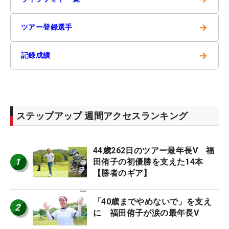
→
ツアー登録選手
→
記録成績
ステップアップ 週間アクセスランキング
44歳262日のツアー最年長V 福
1
田侑子の初優勝を支えた14本
【勝者のギア】
「40歳までやめないで」を支え
2
に 福田侑子が涙の最年長V