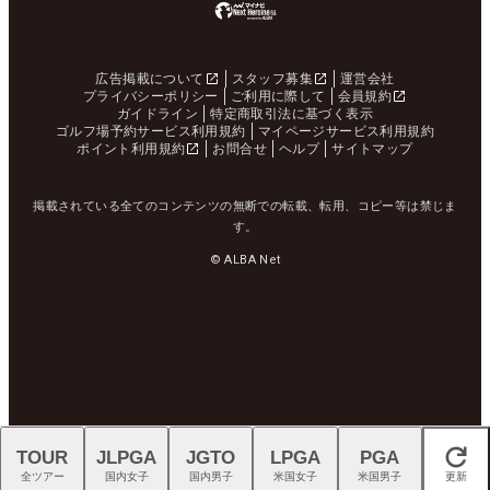
広告掲載について
スタッフ募集
運営会社
プライバシーポリシー
ご利用に際して
会員規約
ガイドライン
特定商取引法に基づく表示
ゴルフ場予約サービス利用規約
マイページサービス利用規約
ポイント利用規約
お問合せ
ヘルプ
サイトマップ
掲載されている全てのコンテンツの無断での転載、転用、コピー等は禁じま
す。
© ALBA Net
TOUR
JLPGA
JGTO
LPGA
PGA
閉じる
全ツアー
国内女子
国内男子
米国女子
米国男子
更新