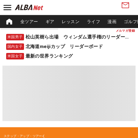
全ツアー
ギア
レッスン
ライフ
漫画
ゴルフ
メルマガ登録
松山英樹ら出場 ウィンダム選手権のリーダーボード
米国男子
北海道meijiカップ リーダーボード
国内女子
最新の世界ランキング
米国女子
ステップ・アップ・ツアー