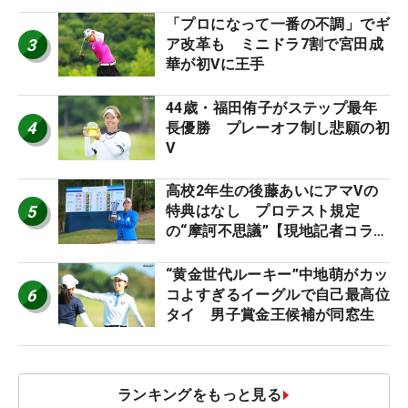
「プロになって一番の不調」でギ
3
ア改革も ミニドラ7割で宮田成
華が初Vに王手
44歳・福田侑子がステップ最年
4
長優勝 プレーオフ制し悲願の初
V
高校2年生の後藤あいにアマVの
5
特典はなし プロテスト規定
の“摩訶不思議”【現地記者コラ
ム】
“黄金世代ルーキー”中地萌がカッ
6
コよすぎるイーグルで自己最高位
タイ 男子賞金王候補が同窓生
ランキングをもっと見る