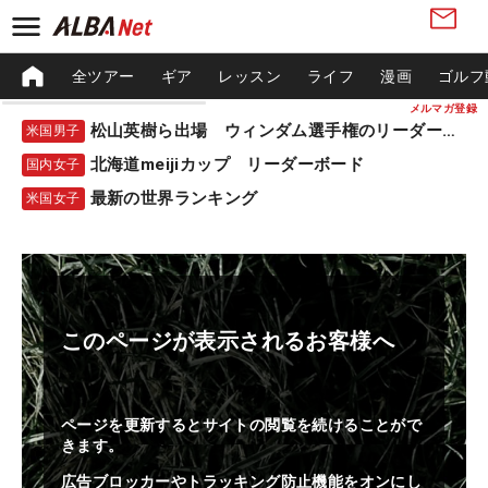
全ツアー
ギア
レッスン
ライフ
漫画
ゴルフ
メルマガ登録
松山英樹ら出場 ウィンダム選手権のリーダーボード
米国男子
北海道meijiカップ リーダーボード
国内女子
最新の世界ランキング
米国女子
このページが表示されるお客様へ
ページを更新するとサイトの閲覧を続けることがで
きます。
広告ブロッカーやトラッキング防止機能をオンにし