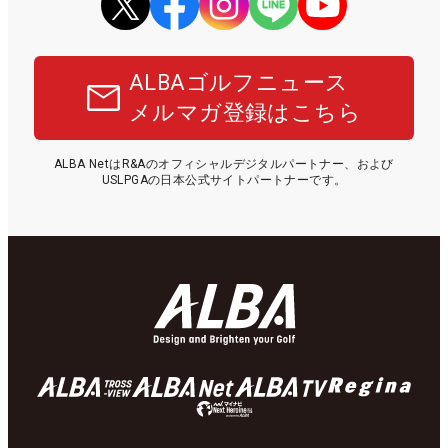
ALBAゴルフニュース
メルマガ登録はこちら
ALBA NetはR&Aのオフィシャルデジタルパートナー、および
USLPGAの日本公式サイトパートナーです。