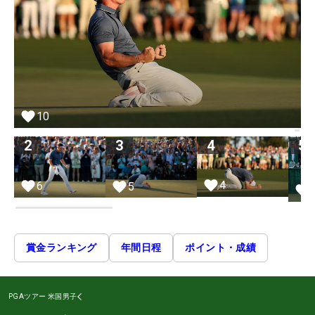
10
2
3
4
5
4
6
5
賞金ランキング
年間日程
ポイント・成績
PGAツアー
米国男子