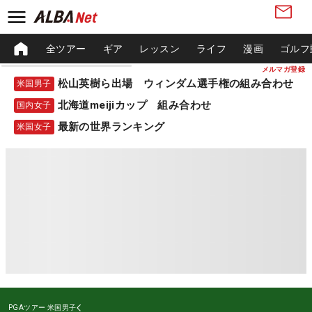
全ツアー
ギア
レッスン
ライフ
漫画
ゴルフ
メルマガ登録
松山英樹ら出場 ウィンダム選手権の組み合わせ
米国男子
北海道meijiカップ 組み合わせ
国内女子
最新の世界ランキング
米国女子
PGAツアー
米国男子