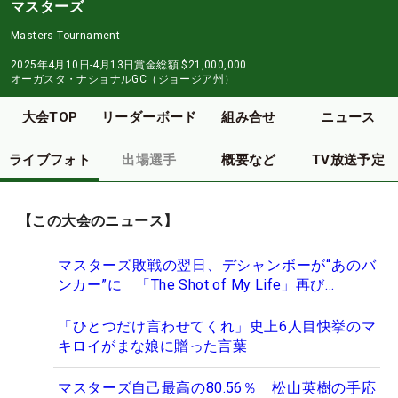
マスターズ
Masters Tournament
2025年4月10日-4月13日
賞金総額
$21,000,000
オーガスタ・ナショナルGC（ジョージア州）
大会TOP
リーダーボード
組み合せ
ニュース
ライブフォト
出場選手
概要など
TV放送予定
【この大会のニュース】
マスターズ敗戦の翌日、デシャンボーが“あのバ
ンカー”に 「The Shot of My Life」再び…
「ひとつだけ言わせてくれ」史上6人目快挙のマ
キロイがまな娘に贈った言葉
マスターズ自己最高の80.56％ 松山英樹の手応