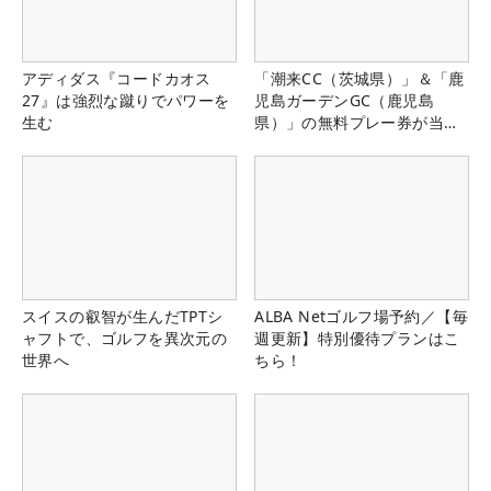
アディダス『コードカオス
「潮来CC（茨城県）」＆「鹿
27』は強烈な蹴りでパワーを
児島ガーデンGC（鹿児島
生む
県）」の無料プレー券が当た
る！！
スイスの叡智が生んだTPTシ
ALBA Netゴルフ場予約／【毎
ャフトで、ゴルフを異次元の
週更新】特別優待プランはこ
世界へ
ちら！