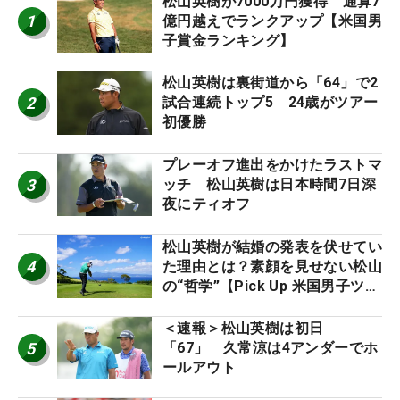
松山英樹が7000万円獲得 通算7
1
億円越えでランクアップ【米国男
子賞金ランキング】
松山英樹は裏街道から「64」で2
2
試合連続トップ5 24歳がツアー
初優勝
プレーオフ進出をかけたラストマ
3
ッチ 松山英樹は日本時間7日深
夜にティオフ
松山英樹が結婚の発表を伏せてい
4
た理由とは？素顔を見せない松山
の“哲学”【Pick Up 米国男子ツア
ー十大ニュース】
＜速報＞松山英樹は初日
5
「67」 久常涼は4アンダーでホ
ールアウト