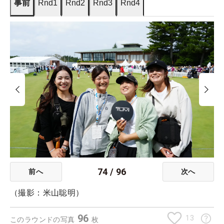
事前
Rnd1
Rnd2
Rnd3
Rnd4
74
/
96
前へ
次へ
（撮影：米山聡明）
96
13
このラウンドの写真
枚