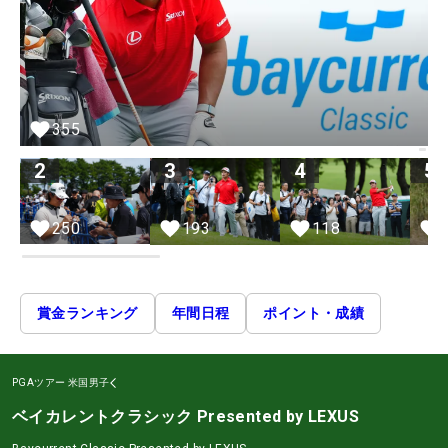
355
2
3
4
5
250
193
118
賞金ランキング
年間日程
ポイント・成績
PGAツアー
米国男子
ベイカレントクラシック Presented by LEXUS