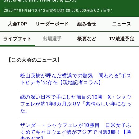
Baycurrent Classic Presented by LEXUS
2025年10月9日-10月12日
賞金総額
$8,500,000
横浜CC（日本）
大会TOP
リーダーボード
組み合せ
ニュース
ライブフォト
出場選手
概要など
TV放送予定
【この大会のニュース】
松山英樹が呼んだ横浜での熱気 問われる“ポス
トヒデキ”の存在【現地記者コラム】
縁の深い日本で手にした節目の10勝 X・シャウ
フェレが約1年3カ月ぶりV「素晴らしい年になっ
た」
ザンダー・シャウフェレが10勝目 日米女子ふ
くめてキャロウェイ勢がアジアで同週3勝！【勝
者のギア】