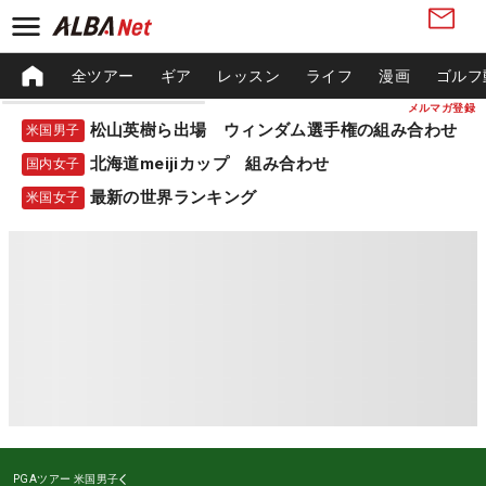
全ツアー
ギア
レッスン
ライフ
漫画
ゴルフ
メルマガ登録
松山英樹ら出場 ウィンダム選手権の組み合わせ
米国男子
北海道meijiカップ 組み合わせ
国内女子
最新の世界ランキング
米国女子
PGAツアー
米国男子