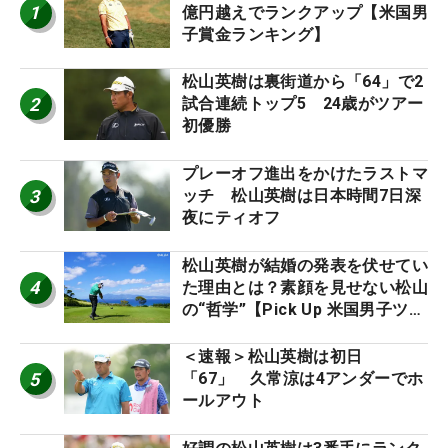
1
億円越えでランクアップ【米国男
子賞金ランキング】
松山英樹は裏街道から「64」で2
2
試合連続トップ5 24歳がツアー
初優勝
プレーオフ進出をかけたラストマ
3
ッチ 松山英樹は日本時間7日深
夜にティオフ
松山英樹が結婚の発表を伏せてい
4
た理由とは？素顔を見せない松山
の“哲学”【Pick Up 米国男子ツア
ー十大ニュース】
＜速報＞松山英樹は初日
5
「67」 久常涼は4アンダーでホ
ールアウト