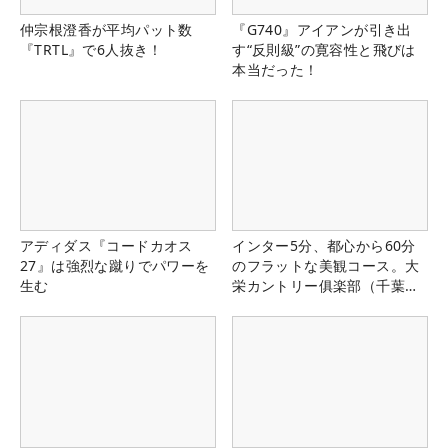
仲宗根澄香が平均パット数
『G740』アイアンが引き出
『TRTL』で6人抜き！
す“反則級”の寛容性と飛びは
本当だった！
アディダス『コードカオス
インター5分、都心から60分
27』は強烈な蹴りでパワーを
のフラットな美観コース。大
生む
栄カントリー俱楽部（千葉
県）