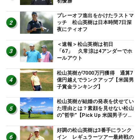
初優勝
プレーオフ進出をかけたラストマ
2
ッチ 松山英樹は日本時間7日深
夜にティオフ
＜速報＞松山英樹は初日
3
「67」 久常涼は4アンダーでホ
ールアウト
松山英樹が7000万円獲得 通算7
4
億円越えでランクアップ【米国男
子賞金ランキング】
松山英樹が結婚の発表を伏せてい
5
た理由とは？素顔を見せない松山
の“哲学”【Pick Up 米国男子ツア
ー十大ニュース】
好調の松山英樹は3番手にランク
6
イン レギュラーツアー最終戦の