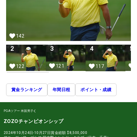
142
2
3
4
5
121
122
117
賞金ランキング
年間日程
ポイント・成績
PGAツアー
米国男子
ZOZOチャンピオンシップ
2024年10月24日-10月27日
賞金総額
$8,500,000