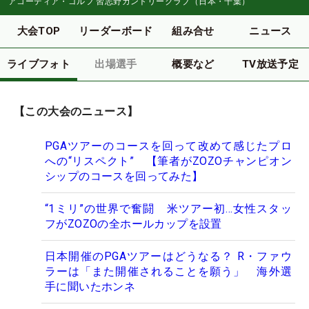
アコーディア・ゴルフ 習志野カントリークラブ（日本・千葉）
大会TOP
リーダーボード
組み合せ
ニュース
ライブフォト
出場選手
概要など
TV放送予定
【この大会のニュース】
PGAツアーのコースを回って改めて感じたプロ
への“リスペクト” 【筆者がZOZOチャンピオン
シップのコースを回ってみた】
“1ミリ”の世界で奮闘 米ツアー初…女性スタッ
フがZOZOの全ホールカップを設置
日本開催のPGAツアーはどうなる？ R・ファウ
ラーは「また開催されることを願う」 海外選
手に聞いたホンネ