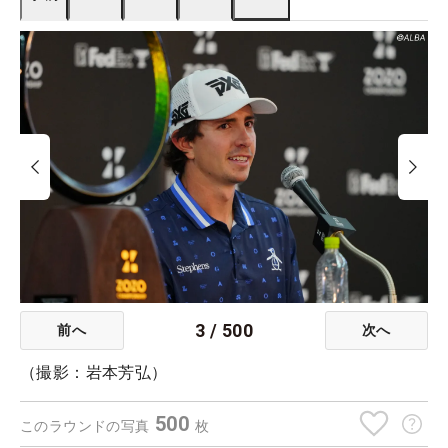
3
/
500
前へ
次へ
（撮影：岩本芳弘）
500
このラウンドの写真
枚