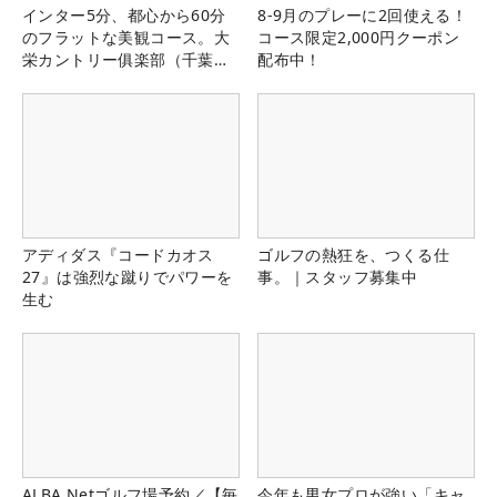
インター5分、都心から60分
8-9月のプレーに2回使える！
のフラットな美観コース。大
コース限定2,000円クーポン
栄カントリー俱楽部（千葉
配布中！
県）
アディダス『コードカオス
ゴルフの熱狂を、つくる仕
27』は強烈な蹴りでパワーを
事。｜スタッフ募集中
生む
ALBA Netゴルフ場予約／【毎
今年も男女プロが強い「キャ