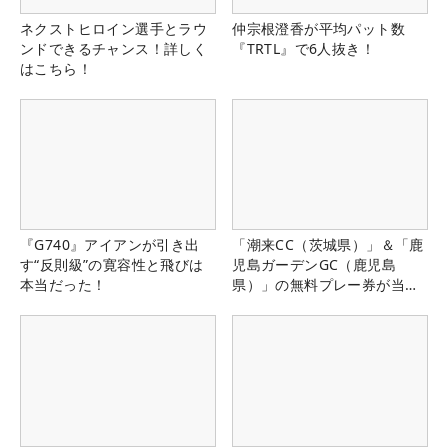
ネクストヒロイン選手とラウ
仲宗根澄香が平均パット数
ンドできるチャンス！詳しく
『TRTL』で6人抜き！
はこちら！
『G740』アイアンが引き出
「潮来CC（茨城県）」＆「鹿
す“反則級”の寛容性と飛びは
児島ガーデンGC（鹿児島
本当だった！
県）」の無料プレー券が当た
る！！