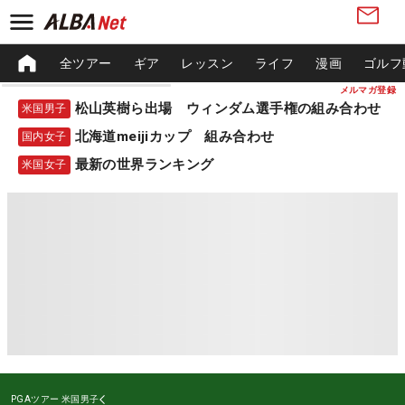
全ツアー
ギア
レッスン
ライフ
漫画
ゴルフ
メルマガ登録
松山英樹ら出場 ウィンダム選手権の組み合わせ
米国男子
北海道meijiカップ 組み合わせ
国内女子
最新の世界ランキング
米国女子
PGAツアー
米国男子