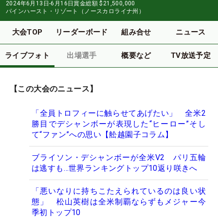
2024年6月13日-6月16日
賞金総額
$21,500,000
パインハースト・リゾート（ノースカロライナ州）
大会TOP
リーダーボード
組み合せ
ニュース
ライブフォト
出場選手
概要など
TV放送予定
【この大会のニュース】
「全員トロフィーに触らせてあげたい」 全米2
勝目でデシャンボーが表現した“ヒーロー”そし
て“ファン”への思い【舩越園子コラム】
ブライソン・デシャンボーが全米V2 パリ五輪
は逃すも…世界ランキングトップ10返り咲きへ
「悪いなりに持ちこたえられているのは良い状
態」 松山英樹は全米制覇ならずもメジャー今
季初トップ10