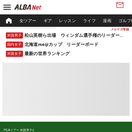
全ツアー
ギア
レッスン
ライフ
漫画
ゴルフ
メルマガ登録
松山英樹ら出場 ウィンダム選手権のリーダーボード
米国男子
北海道meijiカップ リーダーボード
国内女子
最新の世界ランキング
米国女子
PGAツアー
米国男子