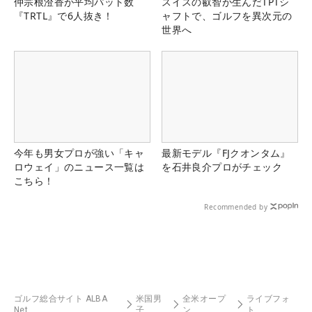
仲宗根澄香が平均パット数
スイスの叡智が生んだTPTシ
『TRTL』で6人抜き！
ャフトで、ゴルフを異次元の
世界へ
今年も男女プロが強い「キャ
最新モデル『FJクオンタム』
ロウェイ」のニュース一覧は
を石井良介プロがチェック
こちら！
Recommended by
ゴルフ総合サイト ALBA
米国男
全米オープ
ライブフォ
Net
子
ン
ト