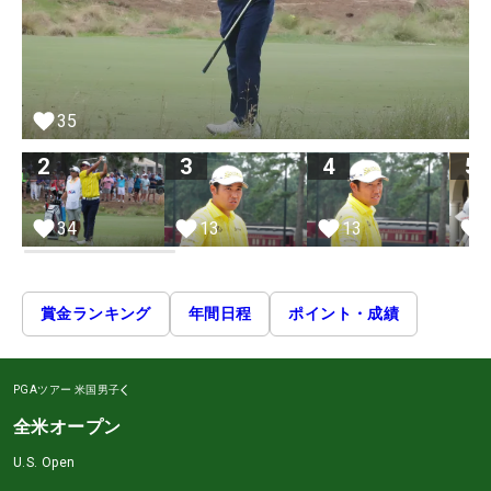
35
2
3
4
5
34
13
13
賞金ランキング
年間日程
ポイント・成績
PGAツアー
米国男子
全米オープン
U.S. Open