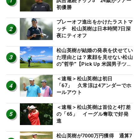
1
試合連続トップ5 24歳がツアー
初優勝
プレーオフ進出をかけたラストマ
2
ッチ 松山英樹は日本時間7日深
夜にティオフ
松山英樹が結婚の発表を伏せてい
3
た理由とは？素顔を見せない松山
の“哲学”【Pick Up 米国男子ツア
ー十大ニュース】
＜速報＞松山英樹は初日
4
「67」 久常涼は4アンダーでホ
ールアウト
＜速報＞松山英樹は首位と4打差
5
の「65」 イーグル奪取で好発
進
松山英樹が7000万円獲得 通算7