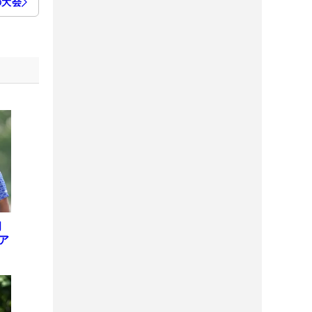
の大会
初
ア
ト