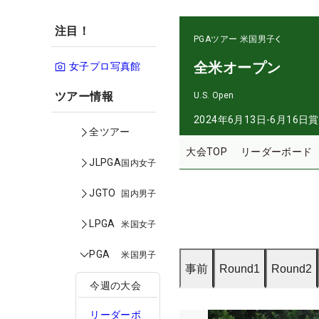
注目！
PGAツアー
米国男子
全米オープン
女子プロ写真館
ツアー情報
U.S. Open
2024年6月13日-6月16日
賞
全ツアー
大会TOP
リーダーボード
JLPGA
国内女子
JGTO
国内男子
LPGA
米国女子
PGA
米国男子
事前
Round1
Round2
今週の大会
リーダーボ