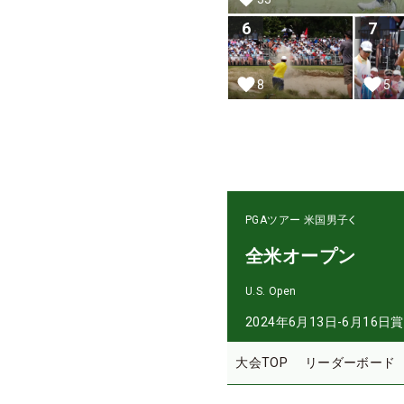
6
7
8
5
PGAツアー
米国男子
全米オープン
U.S. Open
2024年6月13日-6月16日
賞
大会TOP
リーダーボード