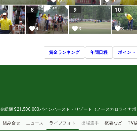
8
9
10
4
3
3
賞金ランキング
年間日程
ポイント
金総額
$21,500,000
パインハースト・リゾート（ノースカロライナ州
組み合せ
ニュース
ライブフォト
出場選手
概要など
TV