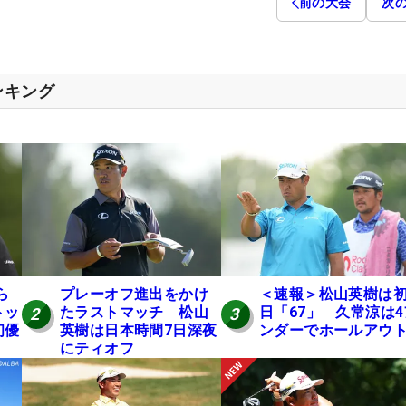
前の大会
次
ンキング
ら
プレーオフ進出をかけ
＜速報＞松山英樹は
トッ
たラストマッチ 松山
日「67」 久常涼は4
2
3
初優
英樹は日本時間7日深夜
ンダーでホールアウ
にティオフ