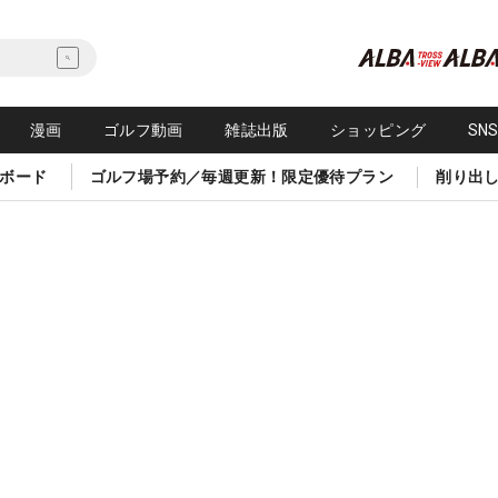
漫画
ゴルフ動画
雑誌出版
ショッピング
SN
ボード
ゴルフ場予約／毎週更新！限定優待プラン
削り出