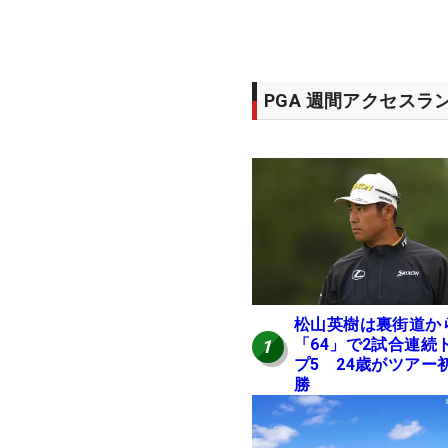
PGA 週間アクセスラ
松山英樹は裏街道か
「64」で2試合連続
1
プ5 24歳がツアー
勝