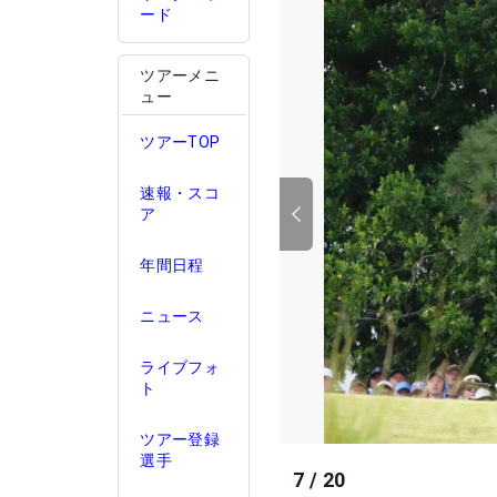
ード
ツアーメニ
ュー
ツアーTOP
速報・スコ
ア
年間日程
ニュース
ライブフォ
ト
ツアー登録
選手
7
/
20