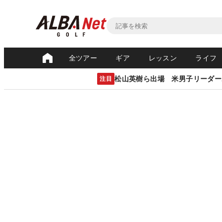
全ツアー
ギア
レッスン
ライフ
松山英樹ら出場 米男子リーダー
注目