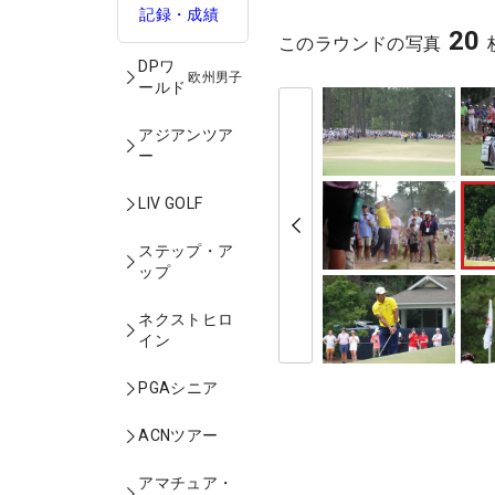
記録・成績
20
このラウンドの写真
DPワ
欧州男子
ールド
アジアンツア
ー
LIV GOLF
ステップ・ア
ップ
ネクストヒロ
イン
PGAシニア
ACNツアー
アマチュア・