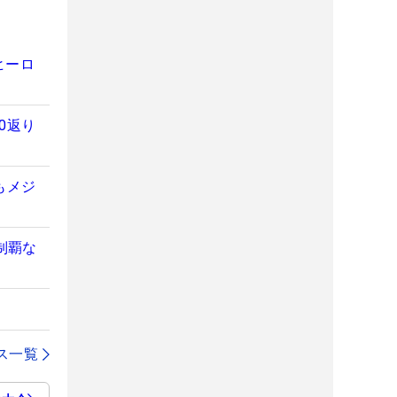
ヒーロ
0返り
もメジ
制覇な
ス一覧