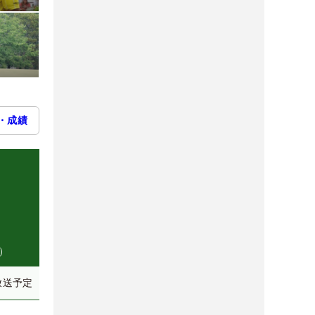
・成績
）
放送予定