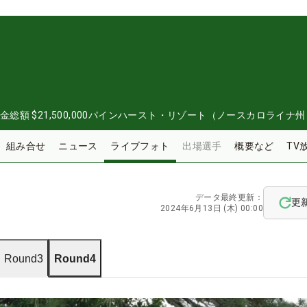
金総額
$21,500,000
パインハースト・リゾート（ノースカロライナ州
組み合せ
ニュース
ライブフォト
出場選手
概要など
TV
データ最終更新：
更
2024年6月13日 (木) 00:00
Round3
Round4