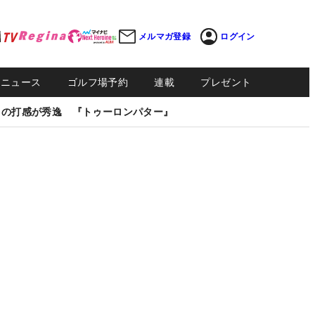
メルマガ登録
ログイン
Sニュース
ゴルフ場予約
連載
プレゼント
しの打感が秀逸 『トゥーロンパター』