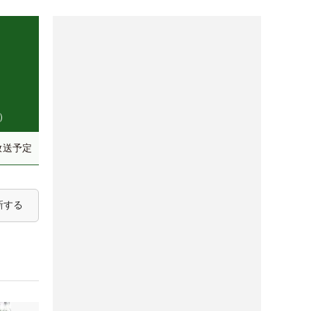
）
放送予定
新する