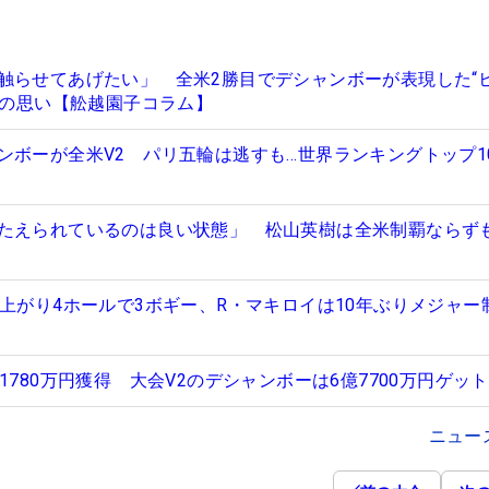
触らせてあげたい」 全米2勝目でデシャンボーが表現した“
への思い【舩越園子コラム】
ンボーが全米V2 パリ五輪は逃すも…世界ランキングトップ1
たえられているのは良い状態」 松山英樹は全米制覇ならず
 上がり4ホールで3ボギー、R・マキロイは10年ぶりメジャー
1780万円獲得 大会V2のデシャンボーは6億7700万円ゲット
ニュー