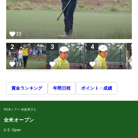
35
2
3
4
5
34
13
13
賞金ランキング
年間日程
ポイント・成績
PGAツアー
米国男子
全米オープン
U.S. Open