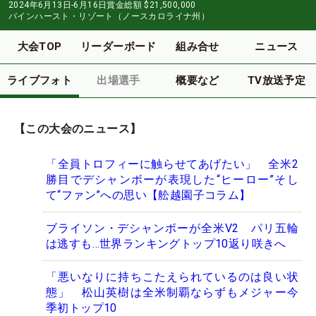
2024年6月13日-6月16日
賞金総額
$21,500,000
パインハースト・リゾート（ノースカロライナ州）
大会TOP
リーダーボード
組み合せ
ニュース
ライブフォト
出場選手
概要など
TV放送予定
【この大会のニュース】
「全員トロフィーに触らせてあげたい」 全米2
勝目でデシャンボーが表現した“ヒーロー”そし
て“ファン”への思い【舩越園子コラム】
ブライソン・デシャンボーが全米V2 パリ五輪
は逃すも…世界ランキングトップ10返り咲きへ
「悪いなりに持ちこたえられているのは良い状
態」 松山英樹は全米制覇ならずもメジャー今
季初トップ10