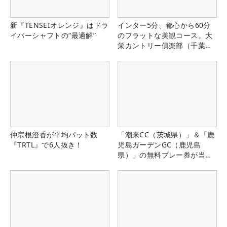
新『TENSEIオレンジ』はドラ
インター5分、都心から60分
イバーシャフトの“最適解”
のフラットな美観コース。大
栄カントリー俱楽部（千葉
県）
仲宗根澄香が平均パット数
「潮来CC（茨城県）」＆「鹿
『TRTL』で6人抜き！
児島ガーデンGC（鹿児島
県）」の無料プレー券が当た
る！！