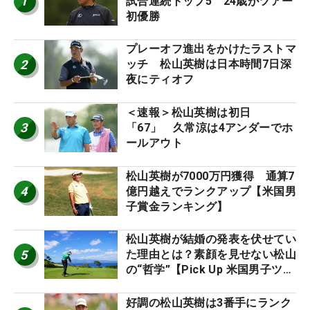
1
試合連続トップ5 24歳がツアー
初優勝
プレーオフ進出をかけたラストマ
2
ッチ 松山英樹は日本時間7日深
夜にティオフ
＜速報＞松山英樹は初日
3
「67」 久常涼は4アンダーでホ
ールアウト
松山英樹が7000万円獲得 通算7
4
億円越えでランクアップ【米国男
子賞金ランキング】
松山英樹が結婚の発表を伏せてい
5
た理由とは？素顔を見せない松山
の“哲学”【Pick Up 米国男子ツア
ー十大ニュース】
好調の松山英樹は3番手にランク