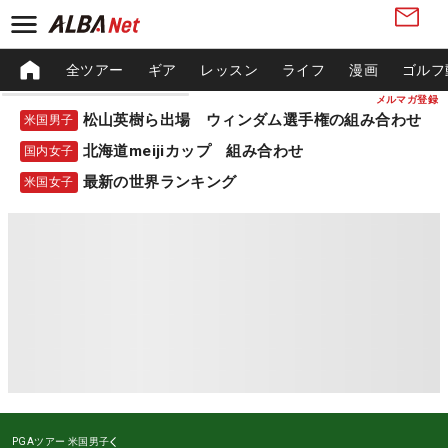
全ツアー
ギア
レッスン
ライフ
漫画
ゴルフ
メルマガ登録
松山英樹ら出場 ウィンダム選手権の組み合わせ
米国男子
北海道meijiカップ 組み合わせ
国内女子
最新の世界ランキング
米国女子
PGAツアー
米国男子