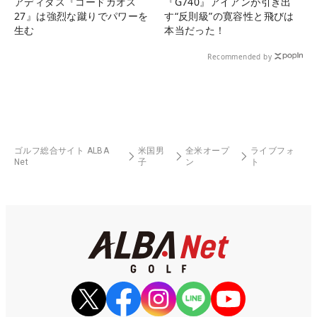
アディダス『コードカオス
『G740』アイアンが引き出
27』は強烈な蹴りでパワーを
す“反則級”の寛容性と飛びは
生む
本当だった！
Recommended by
ゴルフ総合サイト ALBA
米国男
全米オープ
ライブフォ
Net
子
ン
ト