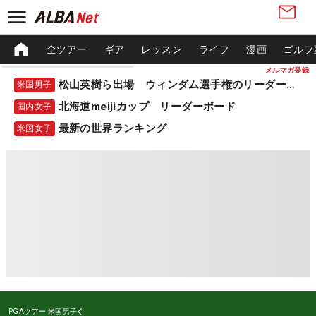
全ツアー
ギア
レッスン
ライフ
漫画
ゴルフ
メルマガ登録
松山英樹ら出場 ウィンダム選手権のリーダーボード
米国男子
北海道meijiカップ リーダーボード
国内女子
最新の世界ランキング
米国女子
PGAツアー
米国男子