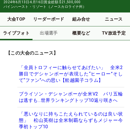
2024年6月13日-6月16日
賞金総額
$21,500,000
パインハースト・リゾート（ノースカロライナ州）
大会TOP
リーダーボード
組み合せ
ニュース
ライブフォト
出場選手
概要など
TV放送予定
【この大会のニュース】
「全員トロフィーに触らせてあげたい」 全米2
勝目でデシャンボーが表現した“ヒーロー”そし
て“ファン”への思い【舩越園子コラム】
ブライソン・デシャンボーが全米V2 パリ五輪
は逃すも…世界ランキングトップ10返り咲きへ
「悪いなりに持ちこたえられているのは良い状
態」 松山英樹は全米制覇ならずもメジャー今
季初トップ10