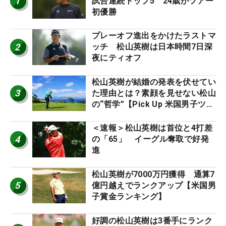
1
試合連続トップ5 24歳がツアー
初優勝
プレーオフ進出をかけたラストマ
2
ッチ 松山英樹は日本時間7日深
夜にティオフ
松山英樹が結婚の発表を伏せてい
3
た理由とは？素顔を見せない松山
の“哲学”【Pick Up 米国男子ツア
ー十大ニュース】
＜速報＞松山英樹は首位と4打差
4
の「65」 イーグル奪取で好発
進
松山英樹が7000万円獲得 通算7
5
億円越えでランクアップ【米国男
子賞金ランキング】
好調の松山英樹は3番手にランク