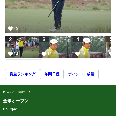
35
2
3
4
5
34
13
13
賞金ランキング
年間日程
ポイント・成績
PGAツアー
米国男子
全米オープン
U.S. Open