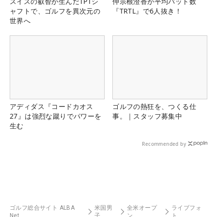
スイスの叡智が生んだTPTシ
仲宗根澄香が平均パット数
ャフトで、ゴルフを異次元の
『TRTL』で6人抜き！
世界へ
アディダス『コードカオス
ゴルフの熱狂を、つくる仕
27』は強烈な蹴りでパワーを
事。｜スタッフ募集中
生む
Recommended by
ゴルフ総合サイト ALBA
米国男
全米オープ
ライブフォ
Net
子
ン
ト