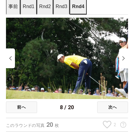
事前
Rnd1
Rnd2
Rnd3
Rnd4
8
/
20
前へ
次へ
20
2
このラウンドの写真
枚