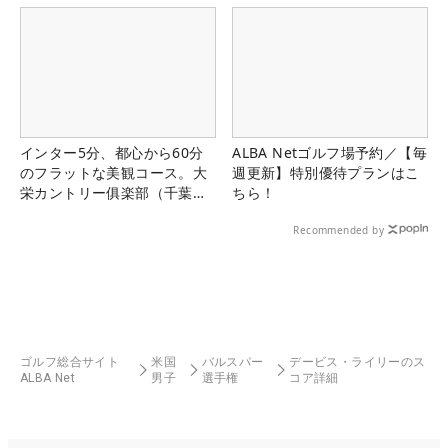
インター5分、都心から60分
ALBA Netゴルフ場予約／【毎
のフラットな美観コース。大
週更新】特別優待プランはこ
栄カントリー俱楽部（千葉
ちら！
県）
Recommended by
ゴルフ総合サイト
米国
バルスパー
デービス・ライリーのス
ALBA Net
男子
選手権
コア詳細