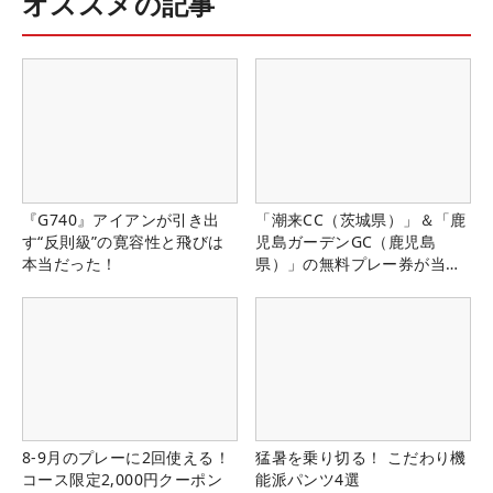
オススメの記事
『G740』アイアンが引き出
「潮来CC（茨城県）」＆「鹿
す“反則級”の寛容性と飛びは
児島ガーデンGC（鹿児島
本当だった！
県）」の無料プレー券が当た
る！！
8-9月のプレーに2回使える！
猛暑を乗り切る！ こだわり機
コース限定2,000円クーポン
能派パンツ4選