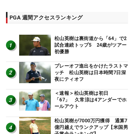
PGA 週間アクセスランキング
松山英樹は裏街道から「64」で2
1
試合連続トップ5 24歳がツアー
初優勝
プレーオフ進出をかけたラストマ
2
ッチ 松山英樹は日本時間7日深
夜にティオフ
＜速報＞松山英樹は初日
3
「67」 久常涼は4アンダーでホ
ールアウト
松山英樹が7000万円獲得 通算7
4
億円越えでランクアップ【米国男
子賞金ランキング】