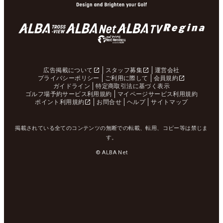
広告掲載について
スタッフ募集
運営会社
プライバシーポリシー
ご利用に際して
会員規約
ガイドライン
特定商取引法に基づく表示
ゴルフ場予約サービス利用規約
マイページサービス利用規約
ポイント利用規約
お問合せ
ヘルプ
サイトマップ
掲載されている全てのコンテンツの無断での転載、転用、コピー等は禁じま
す。
© ALBA Net