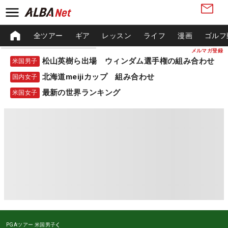
全ツアー
ギア
レッスン
ライフ
漫画
ゴルフ
メルマガ登録
松山英樹ら出場 ウィンダム選手権の組み合わせ
米国男子
北海道meijiカップ 組み合わせ
国内女子
最新の世界ランキング
米国女子
PGAツアー
米国男子