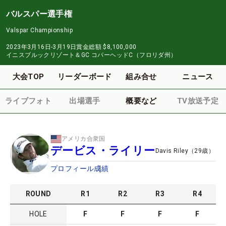
バルスパー選手権
Valspar Championship
2023年3月16日-3月19日
賞金総額
$8,100,000
イニスブルックリゾート＆GC コパーヘッドC（フロリダ州）
大会TOP
リーダーボード
組み合せ
ニュース
ライブフォト
出場選手
概要など
TV放送予定
アメリカ合衆国
デービス・ライリー
Davis Riley
（
29
歳）
プロフィール
成績
ROUND
R
1
R
2
R
3
R
4
HOLE
F
F
F
F