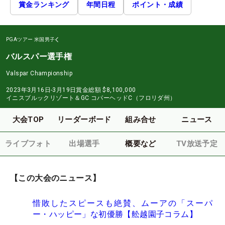
賞金ランキング
年間日程
ポイント・成績
PGAツアー
米国男子
バルスパー選手権
Valspar Championship
2023年3月16日-3月19日
賞金総額
$8,100,000
イニスブルックリゾート＆GC コパーヘッドC（フロリダ州）
大会TOP
リーダーボード
組み合せ
ニュース
ライブフォト
出場選手
概要など
TV放送予定
【この大会のニュース】
惜敗したスピースも絶賛、ムーアの「スーパ
ー・ハッピー」な初優勝【舩越園子コラム】