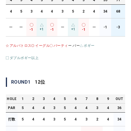
4
5
4
3
5
3
4
3
4
35
71
4
5
3
4
4
3
5
2
4
34
68
ー
ー
ー
ー
-1
-3
+1
+1
-1
-1
-1
アルバトロス
イーグル
バーティ
ー パー
ボギー
ダブルボギー以上
ROUND
1
12
位
HOLE
1
2
3
4
5
6
7
8
9
OUT
PAR
5
4
4
3
5
4
4
3
4
36
打数
5
4
4
3
5
4
3
2
4
34