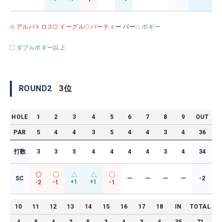
アルバトロス
イーグル
バーティ
ー パー
ボギー
ダブルボギー以上
ROUND
2
3
位
HOLE
1
2
3
4
5
6
7
8
9
OUT
PAR
5
4
4
3
5
4
4
3
4
36
打数
3
3
5
4
4
4
4
3
4
34
SC
ー
ー
ー
ー
-2
+1
+1
-2
-1
-1
10
11
12
13
14
15
16
17
18
IN
TOTAL