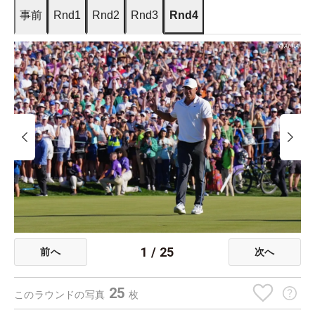
事前
Rnd1
Rnd2
Rnd3
Rnd4
1
/
25
前へ
次へ
25
このラウンドの写真
枚