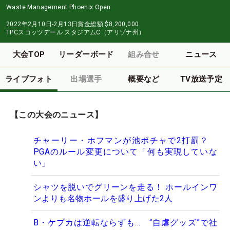
Waste Management Phoenix Open
2022年2月10日-2月13日
賞金総額
$8,200,000
TPCスコッツデール スタジアムC（アリゾナ州）
大会TOP
リーダーボード
組み合せ
ニュース
ライブフォト
出場選手
概要など
TV放送予定
【この大会のニュース】
チャーリー・ホフマンが池ポチャで2打罰？
PGAのルール変更について「何も実現していな
い」
シャツを脱いでグリーンを走る！ ホールインワ
ンよりも名物ホールを盛り上げた2人
B・ケプカは逆転ならずも… “自虐グッズ”で社