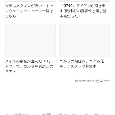
今年も男女プロが強い「キャ
『G740』アイアンが引き出
ロウェイ」のニュース一覧は
す“反則級”の寛容性と飛びは
こちら！
本当だった！
スイスの叡智が生んだTPTシ
ゴルフの熱狂を、つくる仕
ャフトで、ゴルフを異次元の
事。｜スタッフ募集中
世界へ
Recommended by
ゴルフ総合サイト
米国男
WMフェニックス・オ
ライブフ