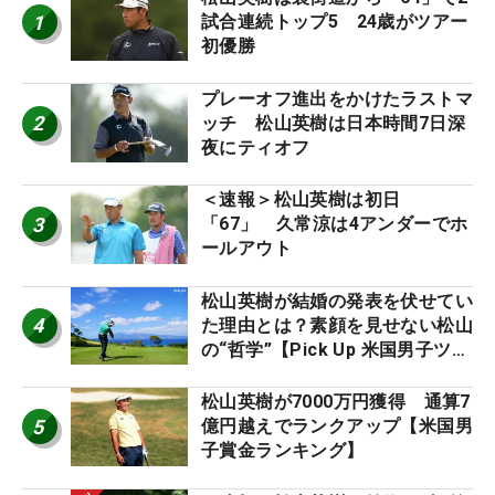
1
試合連続トップ5 24歳がツアー
初優勝
プレーオフ進出をかけたラストマ
2
ッチ 松山英樹は日本時間7日深
夜にティオフ
＜速報＞松山英樹は初日
3
「67」 久常涼は4アンダーでホ
ールアウト
松山英樹が結婚の発表を伏せてい
4
た理由とは？素顔を見せない松山
の“哲学”【Pick Up 米国男子ツア
ー十大ニュース】
松山英樹が7000万円獲得 通算7
5
億円越えでランクアップ【米国男
子賞金ランキング】