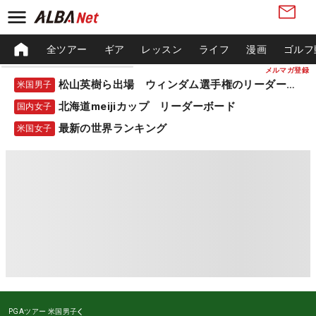
全ツアー
ギア
レッスン
ライフ
漫画
ゴルフ
メルマガ登録
松山英樹ら出場 ウィンダム選手権のリーダーボード
米国男子
北海道meijiカップ リーダーボード
国内女子
最新の世界ランキング
米国女子
PGAツアー
米国男子