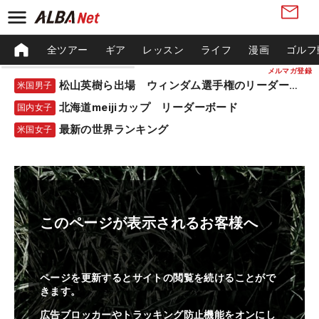
全ツアー
ギア
レッスン
ライフ
漫画
ゴルフ
メルマガ登録
松山英樹ら出場 ウィンダム選手権のリーダーボード
米国男子
北海道meijiカップ リーダーボード
国内女子
最新の世界ランキング
米国女子
このページが表示されるお客様へ
ページを更新するとサイトの閲覧を続けることがで
きます。
広告ブロッカーやトラッキング防止機能をオンにし