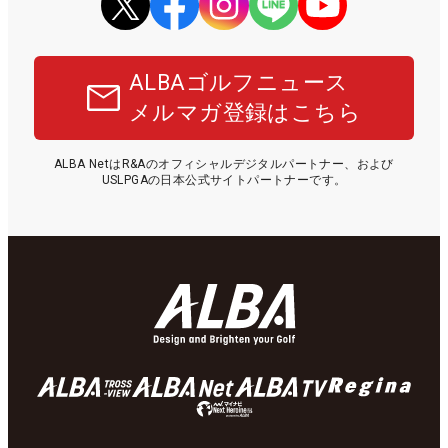
ALBAゴルフニュース
メルマガ登録はこちら
ALBA NetはR&Aのオフィシャルデジタルパートナー、および
USLPGAの日本公式サイトパートナーです。