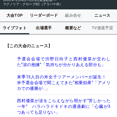
2025年12月4日-12月8日
賞金総額
―
マグノリア・グローブGC（アラバマ州）
大会TOP
リーダーボード
組み合せ
ニュース
ライブフォト
出場選手
概要など
TV放送予定
【この大会のニュース】
予選会会場で渋野日向子と西村優菜が交わし
た“涙の抱擁”「気持ちが分かりあえる部分も」
来季15人目の米女子ツアーメンバーが誕生！
米予選会会場で聞こえてきた“相乗効果”「アメリ
カでの優勝が…」
西村優菜が涙をこらえながら明かす“苦しかった
一年” ハラハラドキドキの通過劇に「心臓が3
つあっても足りない」