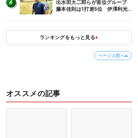
6
出水田大二郎らが首位グループ
藤本佳則は1打差5位 伊澤利光
は52位タイ【MAIN STAGE
JOYX OPEN】
ランキングをもっと見る
ページ上部へ
オススメの記事