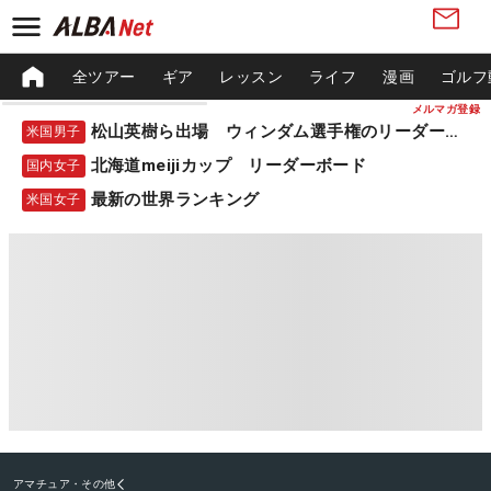
全ツアー
ギア
レッスン
ライフ
漫画
ゴルフ
メルマガ登録
松山英樹ら出場 ウィンダム選手権のリーダーボード
米国男子
北海道meijiカップ リーダーボード
国内女子
最新の世界ランキング
米国女子
アマチュア・その他