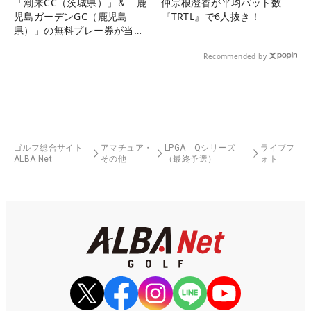
「潮来CC（茨城県）」＆「鹿
仲宗根澄香が平均パット数
児島ガーデンGC（鹿児島
『TRTL』で6人抜き！
県）」の無料プレー券が当た
る！！
Recommended by
ゴルフ総合サイト
アマチュア・
LPGA Qシリーズ
ライブフ
ALBA Net
その他
（最終予選）
ォト