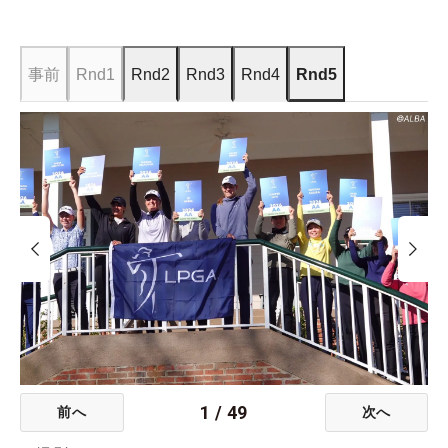
事前
Rnd1
Rnd2
Rnd3
Rnd4
Rnd5
1
/
49
前へ
次へ