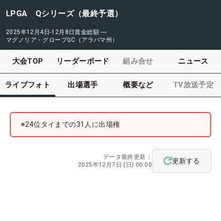
LPGA Qシリーズ（最終予選）
2025年12月4日-12月8日
賞金総額
―
マグノリア・グローブGC（アラバマ州）
大会TOP
リーダーボード
組み合せ
ニュース
ライブフォト
出場選手
概要など
TV放送予定
※24位タイまでの31人に出場権
データ最終更新：
更新する
2025年12月7日 (日) 00:00