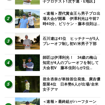
子プロテスト1次予選・E地区】
＜速報＞歴代賞金王ら男子プロ出
2
場大会が開幕 伊澤利光は午前7
時40分、ビリケン・藤本佳則は
午前9時30分にティオフ【MAIN
STAGE JOYX OPEN】
石川遼は41位 ヒッチナーが5人
3
プレーオフ制し初V/米男子下部
師匠は伊澤利光！ 34歳の梅山
4
知宏が4人のプレーオフを制して
大会初V 藤本佳則らが2位
【MAIN STAGE JOYX OPEN】
岩永杏奈が単独首位発進、廣吉優
5
梨菜4位 日本勢6人が出場/全米
女子アマ
＜速報＞最終組がハーフターン