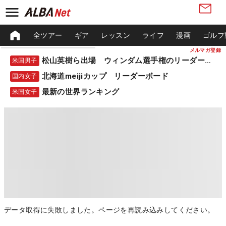
全ツアー
ギア
レッスン
ライフ
漫画
ゴルフ
メルマガ登録
松山英樹ら出場 ウィンダム選手権のリーダーボード
米国男子
北海道meijiカップ リーダーボード
国内女子
最新の世界ランキング
米国女子
データ取得に失敗しました。ページを再読み込みしてください。