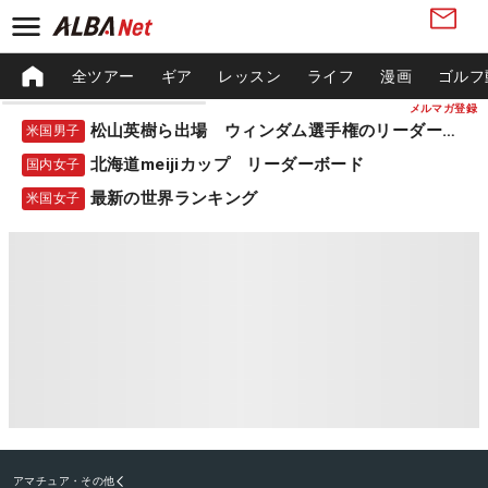
全ツアー
ギア
レッスン
ライフ
漫画
ゴルフ
メルマガ登録
松山英樹ら出場 ウィンダム選手権のリーダーボード
米国男子
北海道meijiカップ リーダーボード
国内女子
最新の世界ランキング
米国女子
アマチュア・その他