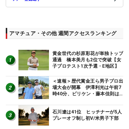
アマチュア・その他 週間アクセスランキング
黄金世代の杉原彩花が単独トップ
1
通過 橋本美月も2位で突破【女
子プロテスト1次予選・E地区】
＜速報＞歴代賞金王ら男子プロ出
2
場大会が開幕 伊澤利光は午前7
時40分、ビリケン・藤本佳則は
午前9時30分にティオフ【MAIN
STAGE JOYX OPEN】
石川遼は41位 ヒッチナーが5人
3
プレーオフ制し初V/米男子下部