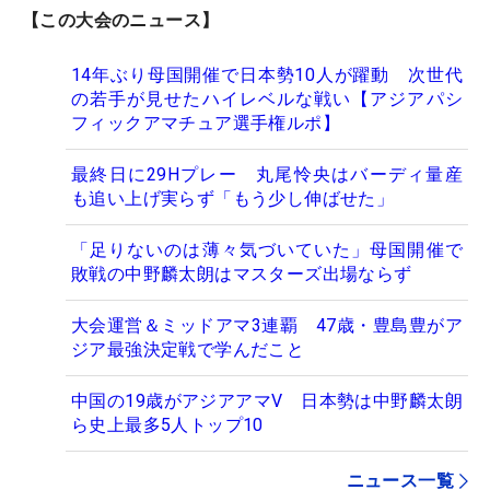
【この大会のニュース】
14年ぶり母国開催で日本勢10人が躍動 次世代
の若手が見せたハイレベルな戦い【アジアパシ
フィックアマチュア選手権ルポ】
最終日に29Hプレー 丸尾怜央はバーディ量産
も追い上げ実らず「もう少し伸ばせた」
「足りないのは薄々気づいていた」母国開催で
敗戦の中野麟太朗はマスターズ出場ならず
大会運営＆ミッドアマ3連覇 47歳・豊島豊がア
ジア最強決定戦で学んだこと
中国の19歳がアジアアマV 日本勢は中野麟太朗
ら史上最多5人トップ10
ニュース一覧