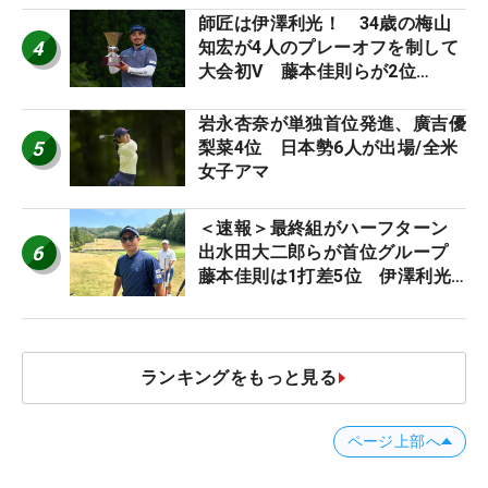
師匠は伊澤利光！ 34歳の梅山
4
知宏が4人のプレーオフを制して
大会初V 藤本佳則らが2位
【MAIN STAGE JOYX OPEN】
岩永杏奈が単独首位発進、廣吉優
5
梨菜4位 日本勢6人が出場/全米
女子アマ
＜速報＞最終組がハーフターン
6
出水田大二郎らが首位グループ
藤本佳則は1打差5位 伊澤利光
は52位タイ【MAIN STAGE
JOYX OPEN】
ランキングをもっと見る
ページ上部へ