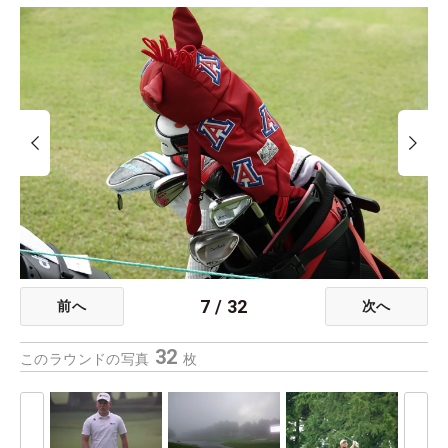
7
/
32
前へ
次へ
32
このラウンドの写真
枚