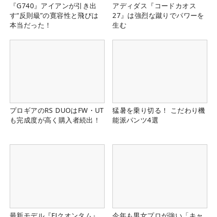
『G740』アイアンが引き出
アディダス『コードカオス
す“反則級”の寛容性と飛びは
27』は強烈な蹴りでパワーを
本当だった！
生む
プロギアのRS DUOはFW・UT
猛暑を乗り切る！ こだわり機
も完成度が高く購入者続出！
能派パンツ4選
最新モデル『FJクオンタム』
今年も男女プロが強い「キャ