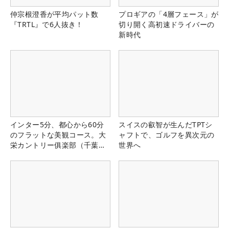
仲宗根澄香が平均パット数
プロギアの「4層フェース」が
『TRTL』で6人抜き！
切り開く高初速ドライバーの
新時代
インター5分、都心から60分
スイスの叡智が生んだTPTシ
のフラットな美観コース。大
ャフトで、ゴルフを異次元の
栄カントリー俱楽部（千葉
世界へ
県）