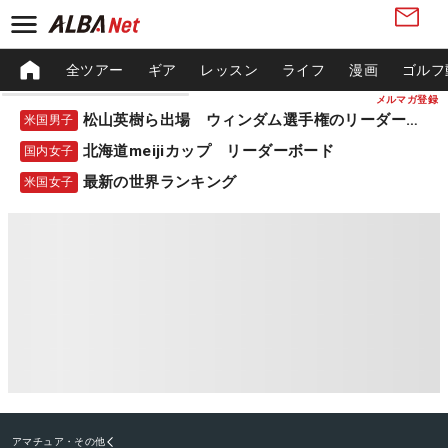
全ツアー
ギア
レッスン
ライフ
漫画
ゴルフ
メルマガ登録
松山英樹ら出場 ウィンダム選手権のリーダーボード
米国男子
北海道meijiカップ リーダーボード
国内女子
最新の世界ランキング
米国女子
アマチュア・その他