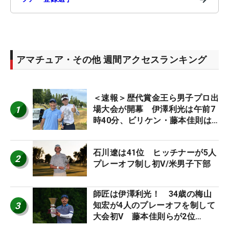
アマチュア・その他 週間アクセスランキング
＜速報＞歴代賞金王ら男子プロ出
1
場大会が開幕 伊澤利光は午前7
時40分、ビリケン・藤本佳則は
午前9時30分にティオフ【MAIN
STAGE JOYX OPEN】
石川遼は41位 ヒッチナーが5人
2
プレーオフ制し初V/米男子下部
師匠は伊澤利光！ 34歳の梅山
3
知宏が4人のプレーオフを制して
大会初V 藤本佳則らが2位
【MAIN STAGE JOYX OPEN】