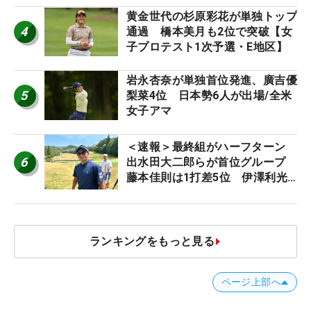
黄金世代の杉原彩花が単独トップ
4
通過 橋本美月も2位で突破【女
子プロテスト1次予選・E地区】
岩永杏奈が単独首位発進、廣吉優
5
梨菜4位 日本勢6人が出場/全米
女子アマ
＜速報＞最終組がハーフターン
6
出水田大二郎らが首位グループ
藤本佳則は1打差5位 伊澤利光
は52位タイ【MAIN STAGE
JOYX OPEN】
ランキングをもっと見る
ページ上部へ