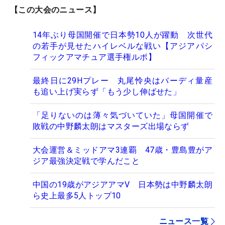
【この大会のニュース】
14年ぶり母国開催で日本勢10人が躍動 次世代
の若手が見せたハイレベルな戦い【アジアパシ
フィックアマチュア選手権ルポ】
最終日に29Hプレー 丸尾怜央はバーディ量産
も追い上げ実らず「もう少し伸ばせた」
「足りないのは薄々気づいていた」母国開催で
敗戦の中野麟太朗はマスターズ出場ならず
大会運営＆ミッドアマ3連覇 47歳・豊島豊がア
ジア最強決定戦で学んだこと
中国の19歳がアジアアマV 日本勢は中野麟太朗
ら史上最多5人トップ10
ニュース一覧