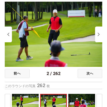
2
/
262
前へ
次へ
262
このラウンドの写真
枚