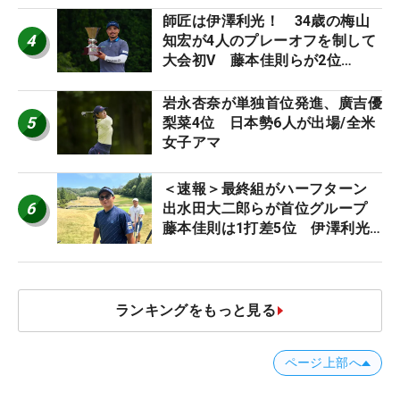
師匠は伊澤利光！ 34歳の梅山
4
知宏が4人のプレーオフを制して
大会初V 藤本佳則らが2位
【MAIN STAGE JOYX OPEN】
岩永杏奈が単独首位発進、廣吉優
5
梨菜4位 日本勢6人が出場/全米
女子アマ
＜速報＞最終組がハーフターン
6
出水田大二郎らが首位グループ
藤本佳則は1打差5位 伊澤利光
は52位タイ【MAIN STAGE
JOYX OPEN】
ランキングをもっと見る
ページ上部へ