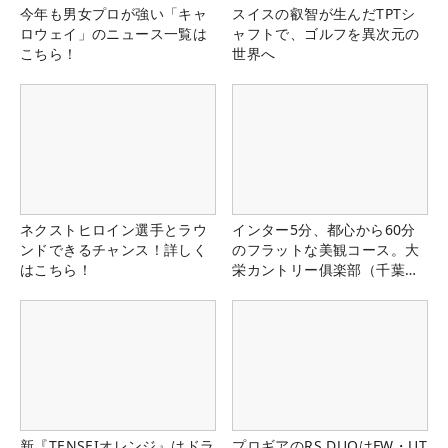
今年も男女プロが強い「キャ
スイスの叡智が生んだTPTシ
ロウェイ」のニュース一覧は
ャフトで、ゴルフを異次元の
こちら！
世界へ
ネクストヒロイン選手とラウ
インター5分、都心から60分
ンドできるチャンス！詳しく
のフラットな美観コース。大
はこちら！
栄カントリー俱楽部（千葉
県）
新『TENSEIオレンジ』はドラ
プロギアのRS DUOはFW・UT