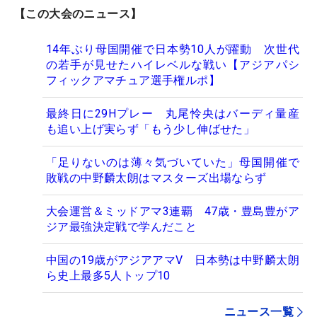
【この大会のニュース】
14年ぶり母国開催で日本勢10人が躍動 次世代
の若手が見せたハイレベルな戦い【アジアパシ
フィックアマチュア選手権ルポ】
最終日に29Hプレー 丸尾怜央はバーディ量産
も追い上げ実らず「もう少し伸ばせた」
「足りないのは薄々気づいていた」母国開催で
敗戦の中野麟太朗はマスターズ出場ならず
大会運営＆ミッドアマ3連覇 47歳・豊島豊がア
ジア最強決定戦で学んだこと
中国の19歳がアジアアマV 日本勢は中野麟太朗
ら史上最多5人トップ10
ニュース一覧