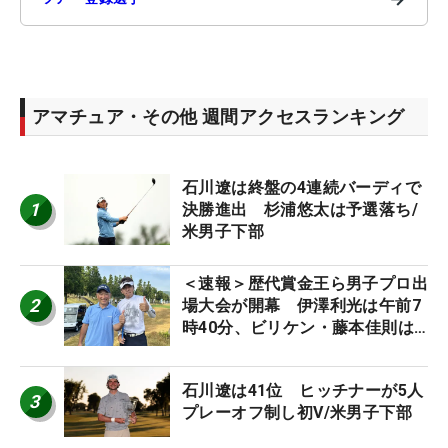
アマチュア・その他 週間アクセスランキング
石川遼は終盤の4連続バーディで
1
決勝進出 杉浦悠太は予選落ち/
米男子下部
＜速報＞歴代賞金王ら男子プロ出
2
場大会が開幕 伊澤利光は午前7
時40分、ビリケン・藤本佳則は
午前9時30分にティオフ【MAIN
STAGE JOYX OPEN】
石川遼は41位 ヒッチナーが5人
3
プレーオフ制し初V/米男子下部