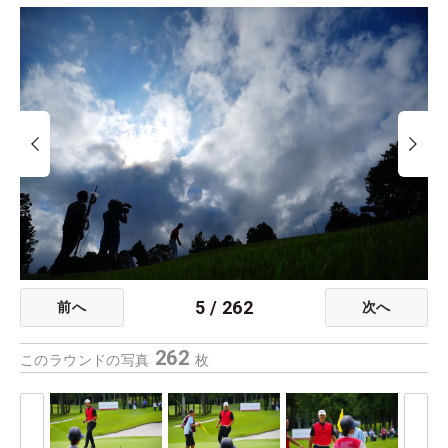
5
/
262
前へ
次へ
262
このラウンドの写真
枚