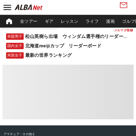
全ツアー
ギア
レッスン
ライフ
漫画
ゴルフ
メルマガ登録
松山英樹ら出場 ウィンダム選手権のリーダーボード
米国男子
北海道meijiカップ リーダーボード
国内女子
最新の世界ランキング
米国女子
アマチュア・その他