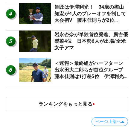
師匠は伊澤利光！ 34歳の梅山
4
知宏が4人のプレーオフを制して
大会初V 藤本佳則らが2位
【MAIN STAGE JOYX OPEN】
岩永杏奈が単独首位発進、廣吉優
5
梨菜4位 日本勢6人が出場/全米
女子アマ
＜速報＞最終組がハーフターン
6
出水田大二郎らが首位グループ
藤本佳則は1打差5位 伊澤利光
は52位タイ【MAIN STAGE
JOYX OPEN】
ランキングをもっと見る
ページ上部へ