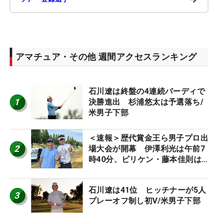
アマチュア・その他 週間アクセスランキング
石川遼は終盤の4連続バーディで
1
決勝進出 杉浦悠太は予選落ち/
米男子下部
＜速報＞歴代賞金王ら男子プロ出
2
場大会が開幕 伊澤利光は午前7
時40分、ビリケン・藤本佳則は
午前9時30分にティオフ【MAIN
STAGE JOYX OPEN】
石川遼は41位 ヒッチナーが5人
3
プレーオフ制し初V/米男子下部