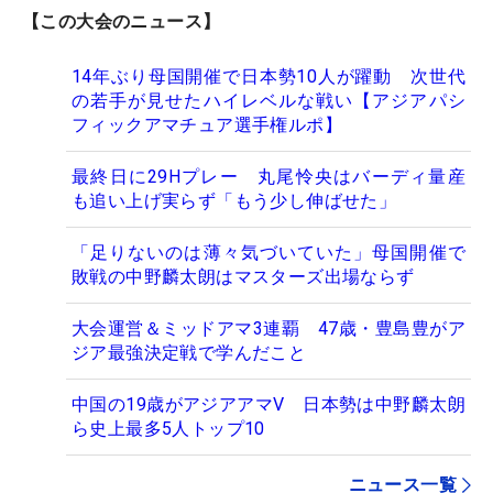
【この大会のニュース】
14年ぶり母国開催で日本勢10人が躍動 次世代
の若手が見せたハイレベルな戦い【アジアパシ
フィックアマチュア選手権ルポ】
最終日に29Hプレー 丸尾怜央はバーディ量産
も追い上げ実らず「もう少し伸ばせた」
「足りないのは薄々気づいていた」母国開催で
敗戦の中野麟太朗はマスターズ出場ならず
大会運営＆ミッドアマ3連覇 47歳・豊島豊がア
ジア最強決定戦で学んだこと
中国の19歳がアジアアマV 日本勢は中野麟太朗
ら史上最多5人トップ10
ニュース一覧