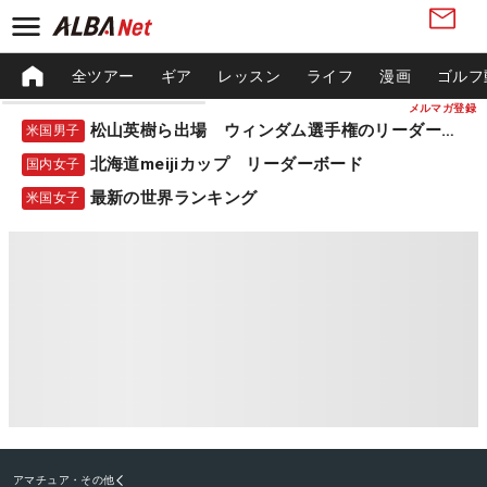
全ツアー
ギア
レッスン
ライフ
漫画
ゴルフ
メルマガ登録
松山英樹ら出場 ウィンダム選手権のリーダーボード
米国男子
北海道meijiカップ リーダーボード
国内女子
最新の世界ランキング
米国女子
アマチュア・その他