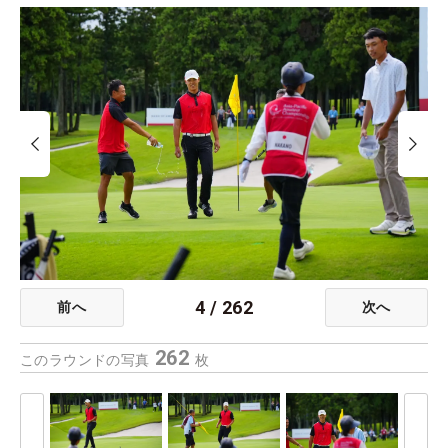
4
/
262
前へ
次へ
262
このラウンドの写真
枚