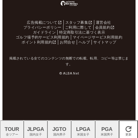
広告掲載について
スタッフ募集
運営会社
プライバシーポリシー
ご利用に際して
会員規約
ガイドライン
特定商取引法に基づく表示
ゴルフ場予約サービス利用規約
マイページサービス利用規約
ポイント利用規約
お問合せ
ヘルプ
サイトマップ
掲載されている全てのコンテンツの無断での転載、転用、コピー等は禁じま
す。
© ALBA Net
TOUR
JLPGA
JGTO
LPGA
PGA
閉じる
全ツアー
国内女子
国内男子
米国女子
米国男子
更新