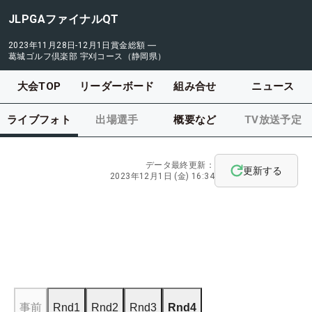
JLPGAファイナルQT
2023年11月28日-12月1日
賞金総額
―
葛城ゴルフ倶楽部 宇刈コース（静岡県）
大会TOP
リーダーボード
組み合せ
ニュース
ライブフォト
出場選手
概要など
TV放送予定
データ最終更新：
更新する
2023年12月1日 (金) 16:34
事前
Rnd1
Rnd2
Rnd3
Rnd4