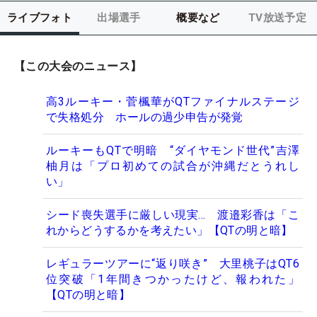
ライブフォト
出場選手
概要など
TV放送予定
【この大会のニュース】
高3ルーキー・菅楓華がQTファイナルステージ
で失格処分 ホールの過少申告が発覚
ルーキーもQTで明暗 “ダイヤモンド世代”吉澤
柚月は「プロ初めての試合が沖縄だとうれし
い」
シード喪失選手に厳しい現実… 渡邉彩香は「こ
れからどうするかを考えたい」【QTの明と暗】
レギュラーツアーに“返り咲き” 大里桃子はQT6
位突破「1年間きつかったけど、報われた」
【QTの明と暗】