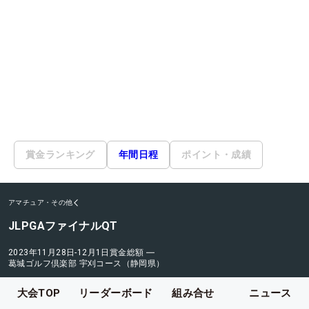
賞金ランキング
年間日程
ポイント・成績
アマチュア・その他
JLPGAファイナルQT
2023年11月28日-12月1日
賞金総額
―
葛城ゴルフ倶楽部 宇刈コース（静岡県）
大会TOP
リーダーボード
組み合せ
ニュース