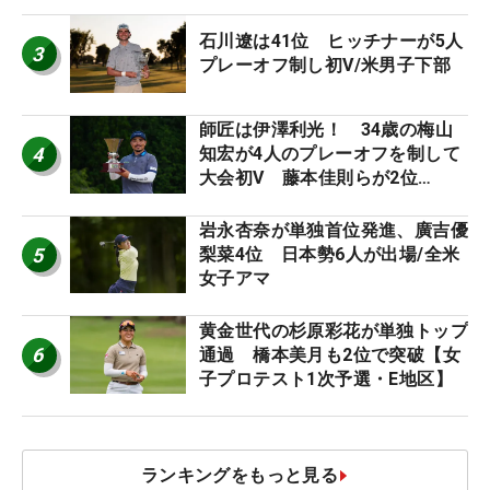
STAGE JOYX OPEN】
石川遼は41位 ヒッチナーが5人
3
プレーオフ制し初V/米男子下部
師匠は伊澤利光！ 34歳の梅山
4
知宏が4人のプレーオフを制して
大会初V 藤本佳則らが2位
【MAIN STAGE JOYX OPEN】
岩永杏奈が単独首位発進、廣吉優
5
梨菜4位 日本勢6人が出場/全米
女子アマ
黄金世代の杉原彩花が単独トップ
6
通過 橋本美月も2位で突破【女
子プロテスト1次予選・E地区】
ランキングをもっと見る