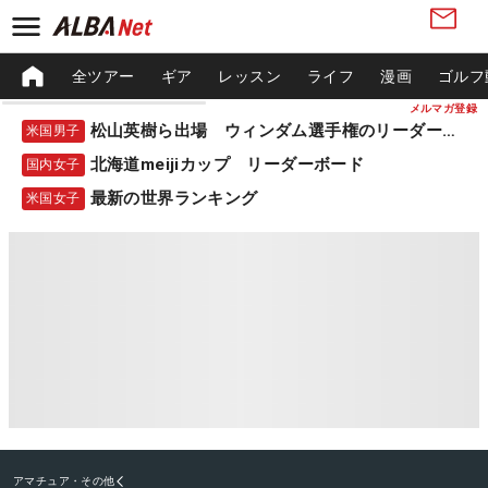
全ツアー
ギア
レッスン
ライフ
漫画
ゴルフ
メルマガ登録
松山英樹ら出場 ウィンダム選手権のリーダーボード
米国男子
北海道meijiカップ リーダーボード
国内女子
最新の世界ランキング
米国女子
アマチュア・その他