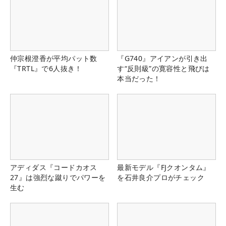
仲宗根澄香が平均パット数
『G740』アイアンが引き出
『TRTL』で6人抜き！
す“反則級”の寛容性と飛びは
本当だった！
アディダス『コードカオス
最新モデル『FJクオンタム』
27』は強烈な蹴りでパワーを
を石井良介プロがチェック
生む