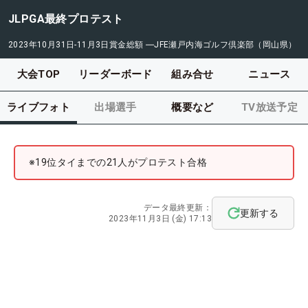
JLPGA最終プロテスト
2023年10月31日-11月3日
賞金総額
―
JFE瀬戸内海ゴルフ倶楽部（岡山県）
大会TOP
リーダーボード
組み合せ
ニュース
ライブフォト
出場選手
概要など
TV放送予定
※19位タイまでの21人がプロテスト合格
データ最終更新：
更新する
2023年11月3日 (金) 17:13