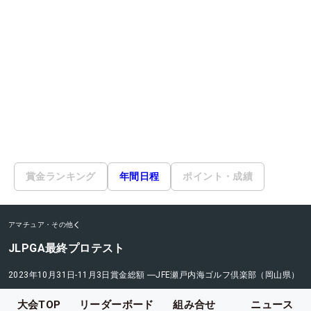
賞金ランキング
年間日程
ポイント・成績
アマチュア・その他
JLPGA最終プロテスト
2023年10月31日-11月3日
賞金総額
―
JFE瀬戸内海ゴルフ倶楽部（岡山県）
大会TOP
リーダーボード
組み合せ
ニュース