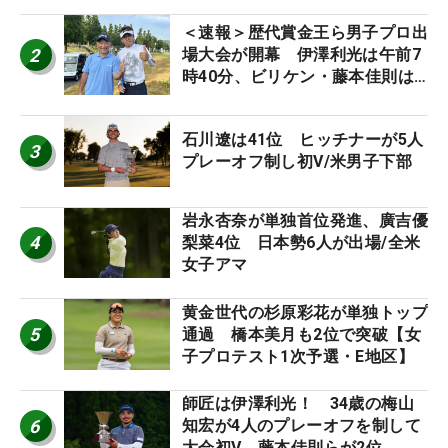
＜速報＞歴代賞金王ら男子プロ出
2
場大会が開幕 伊澤利光は午前7
時40分、ビリケン・藤本佳則は
午前9時30分にティオフ【MAIN
STAGE JOYX OPEN】
石川遼は41位 ヒッチナーが5人
3
プレーオフ制し初V/米男子下部
岩永杏奈が単独首位発進、廣吉優
4
梨菜4位 日本勢6人が出場/全米
女子アマ
黄金世代の杉原彩花が単独トップ
5
通過 橋本美月も2位で突破【女
子プロテスト1次予選・E地区】
師匠は伊澤利光！ 34歳の梅山
6
知宏が4人のプレーオフを制して
大会初V 藤本佳則らが2位