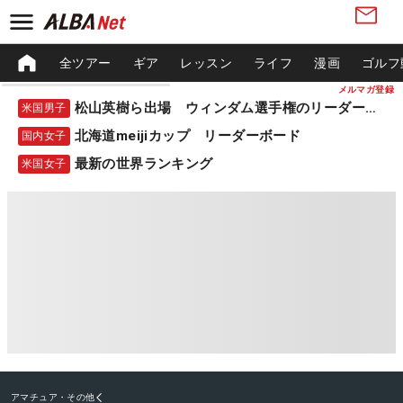
全ツアー
ギア
レッスン
ライフ
漫画
ゴルフ
メルマガ登録
松山英樹ら出場 ウィンダム選手権のリーダーボード
米国男子
北海道meijiカップ リーダーボード
国内女子
最新の世界ランキング
米国女子
アマチュア・その他