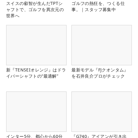
スイスの叡智が生んだTPTシ
ゴルフの熱狂を、つくる仕
ャフトで、ゴルフを異次元の
事。｜スタッフ募集中
世界へ
新『TENSEIオレンジ』はドラ
最新モデル『FJクオンタム』
イバーシャフトの“最適解”
を石井良介プロがチェック
インター5分、都心から60分
『G740』アイアンが引き出