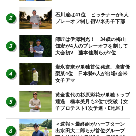
午前9時30分にティオフ【MAIN
STAGE JOYX OPEN】
石川遼は41位 ヒッチナーが5人
2
プレーオフ制し初V/米男子下部
師匠は伊澤利光！ 34歳の梅山
3
知宏が4人のプレーオフを制して
大会初V 藤本佳則らが2位
【MAIN STAGE JOYX OPEN】
岩永杏奈が単独首位発進、廣吉優
4
梨菜4位 日本勢6人が出場/全米
女子アマ
黄金世代の杉原彩花が単独トップ
5
通過 橋本美月も2位で突破【女
子プロテスト1次予選・E地区】
＜速報＞最終組がハーフターン
6
出水田大二郎らが首位グループ