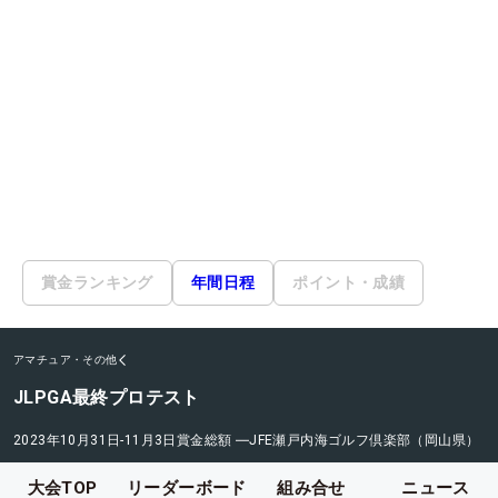
賞金ランキング
年間日程
ポイント・成績
アマチュア・その他
JLPGA最終プロテスト
2023年10月31日-11月3日
賞金総額
―
JFE瀬戸内海ゴルフ倶楽部（岡山県）
大会TOP
リーダーボード
組み合せ
ニュース