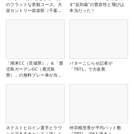
のフラットな美観コース。大
す“反則級”の寛容性と飛びは
栄カントリー俱楽部（千葉
本当だった！
県）
「潮来CC（茨城県）」＆「鹿
パターこじらせ記者が
児島ガーデンGC（鹿児島
「TRTL」で大改善
県）」の無料プレー券が当た
る！！
ネクストヒロイン選手とラウ
仲宗根澄香が平均パット数
ンドできるチャンス！詳しく
『TRTL』で6人抜き！