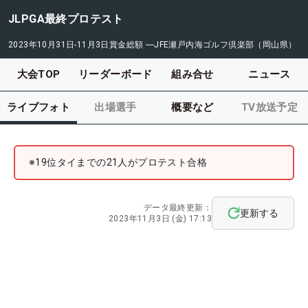
JLPGA最終プロテスト
2023年10月31日-11月3日
賞金総額
―
JFE瀬戸内海ゴルフ倶楽部（岡山県）
大会TOP
リーダーボード
組み合せ
ニュース
ライブフォト
出場選手
概要など
TV放送予定
※19位タイまでの21人がプロテスト合格
データ最終更新：
更新する
2023年11月3日 (金) 17:13