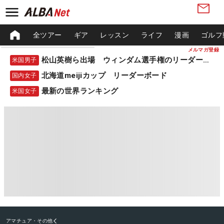
全ツアー
ギア
レッスン
ライフ
漫画
ゴルフ
メルマガ登録
松山英樹ら出場 ウィンダム選手権のリーダーボード
米国男子
北海道meijiカップ リーダーボード
国内女子
最新の世界ランキング
米国女子
アマチュア・その他