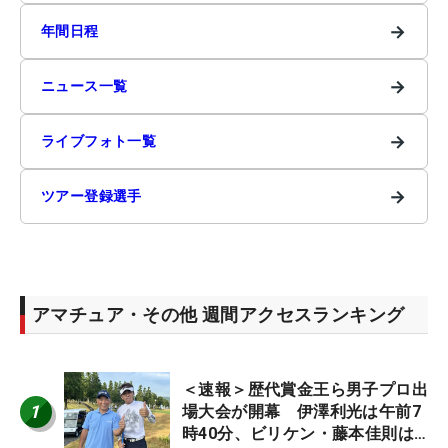
→
年間日程
→
ニュース一覧
→
ライブフォト一覧
→
ツアー登録選手
アマチュア・その他 週間アクセスランキング
＜速報＞歴代賞金王ら男子プロ出
1
場大会が開幕 伊澤利光は午前7
時40分、ビリケン・藤本佳則は