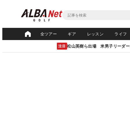
全ツアー
ギア
レッスン
ライフ
松山英樹ら出場 米男子リーダー
注目