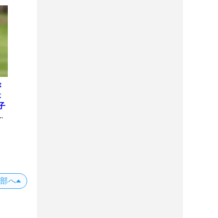
が
本
子
E
上部へ