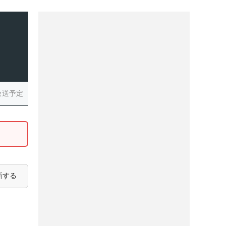
放送予定
新する