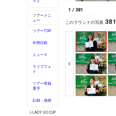
ード
1
/
381
ツアーメニ
ュー
38
このラウンドの写真
ツアーTOP
年間日程
ニュース
ライブフォ
ト
ツアー登録
選手
記録・成績
LADY GO CUP