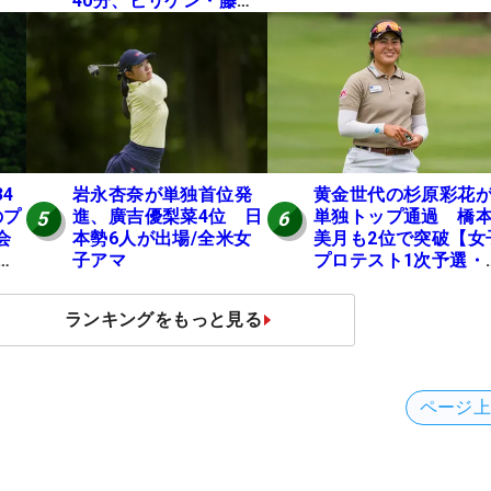
40分、ビリケン・藤本
佳則は午前9時30分にテ
ィオフ【MAIN STAGE
JOYX OPEN】
岩永杏奈が単独首位発
黄金世代の杉原彩花
4
進、廣吉優梨菜4位 日
単独トップ通過 橋
のプ
5
6
本勢6人が出場/全米女
美月も2位で突破【女
会
子アマ
プロテスト1次予選・
位
地区】
X
ランキングをもっと見る
ページ