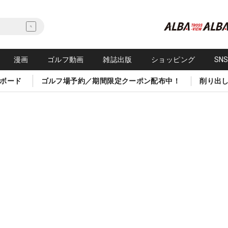
漫画
ゴルフ動画
雑誌出版
ショッピング
SN
ボード
ゴルフ場予約／期間限定クーポン配布中！
削り出