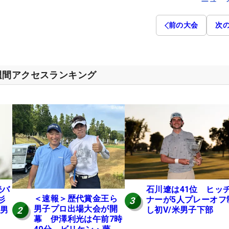
前の大会
次
週間アクセスランキング
続バ
石川遼は41位 ヒッ
＜速報＞歴代賞金王ら
杉
ナーが5人プレーオフ
3
男子プロ出場大会が開
2
米男
し初V/米男子下部
幕 伊澤利光は午前7時