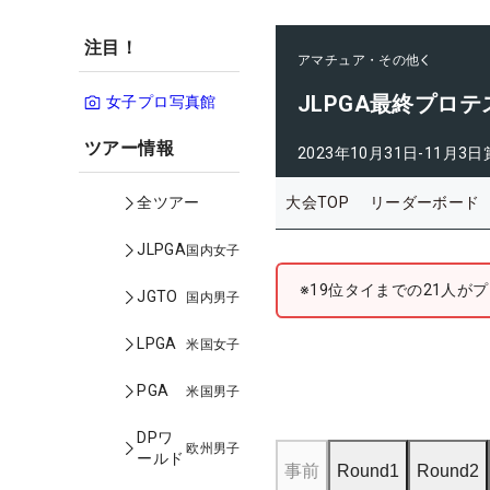
注目！
アマチュア・その他
JLPGA最終プロテ
女子プロ写真館
ツアー情報
2023年10月31日-11月3日
大会TOP
リーダーボード
全ツアー
JLPGA
国内女子
※19位タイまでの21人が
JGTO
国内男子
LPGA
米国女子
PGA
米国男子
DPワ
欧州男子
ールド
事前
Round1
Round2