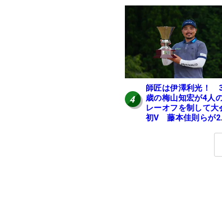
師匠は伊澤利光！ 3
歳の梅山知宏が4人
4
レーオフを制して大
初V 藤本佳則らが2
【MAIN STAGE JOY
OPEN】