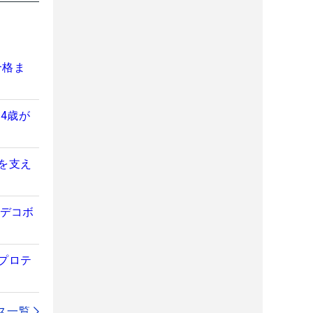
合格ま
4歳が
を支え
のデコボ
プロテ
ス一覧