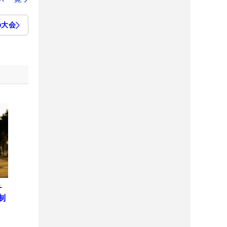
の大会
チ
制