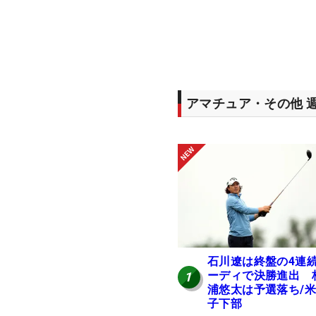
アマチュア・その他 
石川遼は終盤の4連
ーディで決勝進出 
1
浦悠太は予選落ち/
子下部