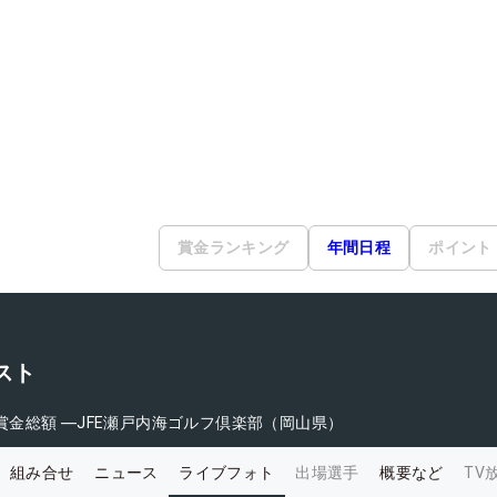
賞金ランキング
年間日程
ポイント
スト
賞金総額
―
JFE瀬戸内海ゴルフ倶楽部（岡山県）
組み合せ
ニュース
ライブフォト
出場選手
概要など
TV