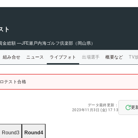
スト
賞金総額
―
JFE瀬戸内海ゴルフ倶楽部（岡山県）
組み合せ
ニュース
ライブフォト
出場選手
概要など
TV
プロテスト合格
データ最終更新：
更
2023年11月3日 (金) 17:13
Round3
Round4