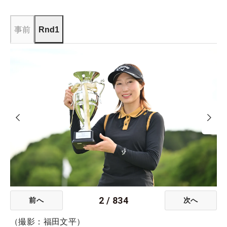
事前
Rnd1
2
/
834
前へ
次へ
（撮影：福田文平）