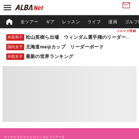
全ツアー
ギア
レッスン
ライフ
漫画
ゴルフ
メルマガ登録
松山英樹ら出場 ウィンダム選手権のリーダーボード
米国男子
北海道meijiカップ リーダーボード
国内女子
最新の世界ランキング
米国女子
マイナビネクストヒロインゴルフツアー