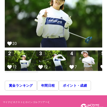
20
2
3
4
5
12
12
7
賞金ランキング
年間日程
ポイント・成績
マイナビネクストヒロインゴルフツアー