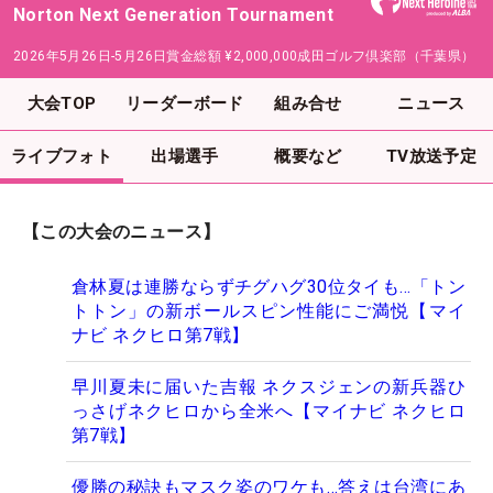
Norton Next Generation Tournament
2026年5月26日-5月26日
賞金総額
¥2,000,000
成田ゴルフ倶楽部（千葉県）
大会TOP
リーダーボード
組み合せ
ニュース
ライブフォト
出場選手
概要など
TV放送予定
【この大会のニュース】
倉林夏は連勝ならずチグハグ30位タイも…「トン
トトン」の新ボールスピン性能にご満悦【マイ
ナビ ネクヒロ第7戦】
早川夏未に届いた吉報 ネクスジェンの新兵器ひ
っさげネクヒロから全米へ【マイナビ ネクヒロ
第7戦】
優勝の秘訣もマスク姿のワケも…答えは台湾にあ