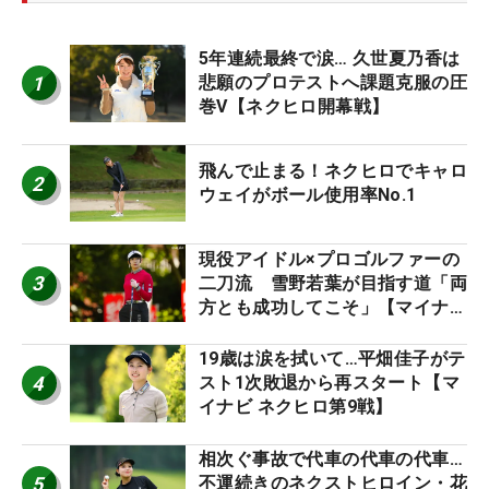
5年連続最終で涙… 久世夏乃香は
1
悲願のプロテストへ課題克服の圧
巻V【ネクヒロ開幕戦】
飛んで止まる！ネクヒロでキャロ
2
ウェイがボール使用率No.1
現役アイドル×プロゴルファーの
3
二刀流 雪野若葉が目指す道「両
方とも成功してこそ」【マイナビ
ネクストヒロインツアー】
19歳は涙を拭いて…平畑佳子がテ
4
スト1次敗退から再スタート【マ
イナビ ネクヒロ第9戦】
相次ぐ事故で代車の代車の代車…
5
不運続きのネクストヒロイン・花