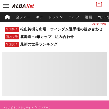
全ツアー
ギア
レッスン
ライフ
漫画
ゴルフ
メルマガ登録
松山英樹ら出場 ウィンダム選手権の組み合わせ
米国男子
北海道meijiカップ 組み合わせ
国内女子
最新の世界ランキング
米国女子
マイナビネクストヒロインゴルフツアー