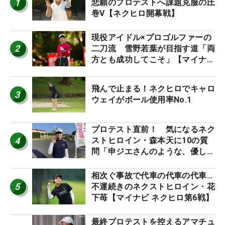
1
悲願のプロテストへ課題克服の圧
巻V【ネクヒロ開幕戦】
現役アイドル×プロゴルファーの
2
二刀流 雪野若葉が目指す道「両
方とも成功してこそ」【マイナビ
ネクストヒロインツアー】
飛んで止まる！ネクヒロでキャロ
3
ウェイがボール使用率No.1
プロテスト直前！ 気になるネク
4
ストヒロイン・森本天に10の質
問「申ジエさんのような、優しく
て、人柄がよくて、そういうプロ
になりたいです」
相次ぐ事故で代車の代車の代車…
5
不運続きのネクストヒロイン・花
下苺【マイナビ ネクヒロ第6戦】
最終プロテストを控えるアマチュ