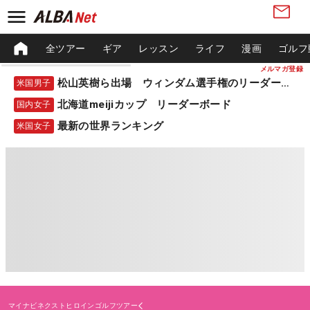
全ツアー
ギア
レッスン
ライフ
漫画
ゴルフ
メルマガ登録
松山英樹ら出場 ウィンダム選手権のリーダーボード
米国男子
北海道meijiカップ リーダーボード
国内女子
最新の世界ランキング
米国女子
マイナビネクストヒロインゴルフツアー