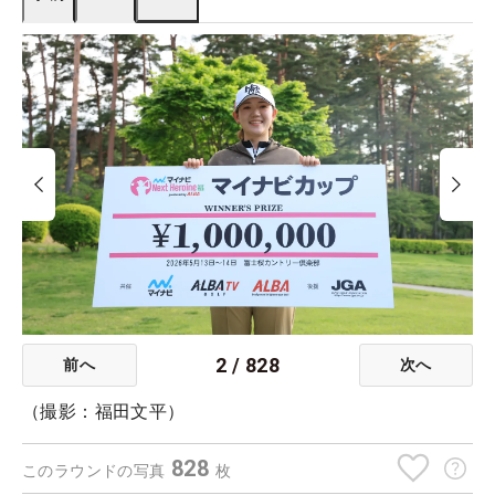
2
/
828
前へ
次へ
（撮影：福田文平）
828
このラウンドの写真
枚