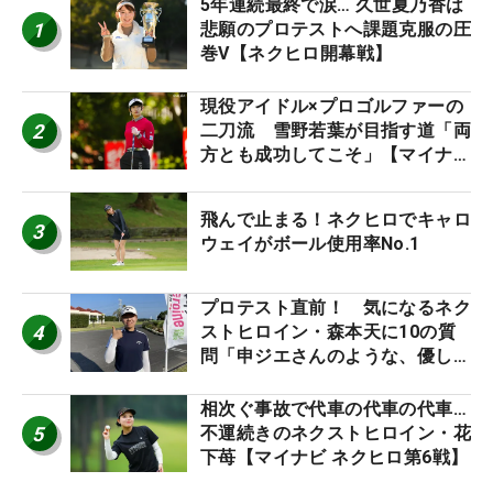
5年連続最終で涙… 久世夏乃香は
1
悲願のプロテストへ課題克服の圧
巻V【ネクヒロ開幕戦】
現役アイドル×プロゴルファーの
2
二刀流 雪野若葉が目指す道「両
方とも成功してこそ」【マイナビ
ネクストヒロインツアー】
飛んで止まる！ネクヒロでキャロ
3
ウェイがボール使用率No.1
プロテスト直前！ 気になるネク
4
ストヒロイン・森本天に10の質
問「申ジエさんのような、優しく
て、人柄がよくて、そういうプロ
になりたいです」
相次ぐ事故で代車の代車の代車…
5
不運続きのネクストヒロイン・花
下苺【マイナビ ネクヒロ第6戦】