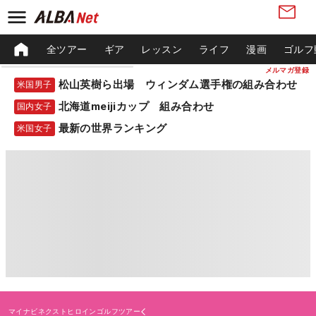
全ツアー
ギア
レッスン
ライフ
漫画
ゴルフ
メルマガ登録
松山英樹ら出場 ウィンダム選手権の組み合わせ
米国男子
北海道meijiカップ 組み合わせ
国内女子
最新の世界ランキング
米国女子
マイナビネクストヒロインゴルフツアー