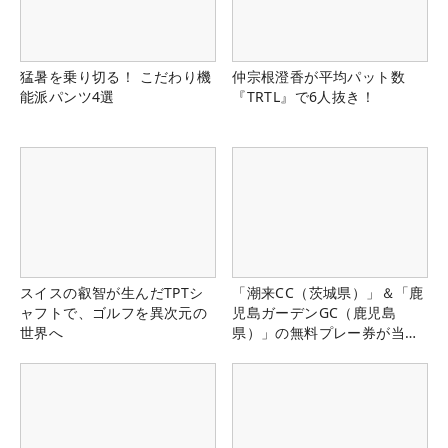
猛暑を乗り切る！ こだわり機
仲宗根澄香が平均パット数
能派パンツ4選
『TRTL』で6人抜き！
スイスの叡智が生んだTPTシ
「潮来CC（茨城県）」＆「鹿
ャフトで、ゴルフを異次元の
児島ガーデンGC（鹿児島
世界へ
県）」の無料プレー券が当た
る！！