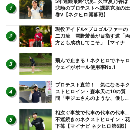
5年連続最終で涙… 久世夏乃香は
1
悲願のプロテストへ課題克服の圧
巻V【ネクヒロ開幕戦】
現役アイドル×プロゴルファーの
2
二刀流 雪野若葉が目指す道「両
方とも成功してこそ」【マイナビ
ネクストヒロインツアー】
飛んで止まる！ネクヒロでキャロ
3
ウェイがボール使用率No.1
プロテスト直前！ 気になるネク
4
ストヒロイン・森本天に10の質
問「申ジエさんのような、優しく
て、人柄がよくて、そういうプロ
になりたいです」
相次ぐ事故で代車の代車の代車…
5
不運続きのネクストヒロイン・花
下苺【マイナビ ネクヒロ第6戦】