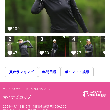
109
2
3
4
5
47
33
27
賞金ランキング
年間日程
ポイント・成績
マイナビネクストヒロインゴルフツアー
マイナビカップ
2026年5月13日-5月14日
賞金総額
¥3,000,000