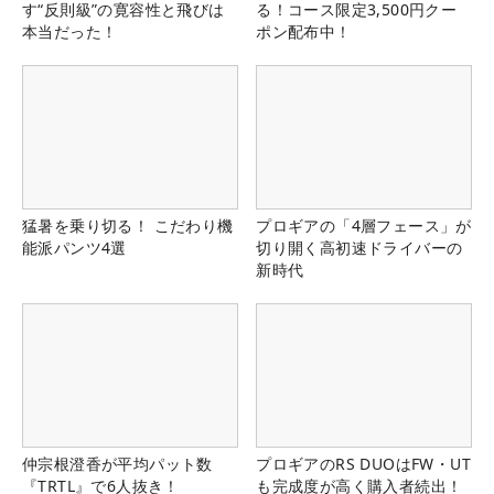
す“反則級”の寛容性と飛びは
る！コース限定3,500円クー
本当だった！
ポン配布中！
猛暑を乗り切る！ こだわり機
プロギアの「4層フェース」が
能派パンツ4選
切り開く高初速ドライバーの
新時代
仲宗根澄香が平均パット数
プロギアのRS DUOはFW・UT
『TRTL』で6人抜き！
も完成度が高く購入者続出！