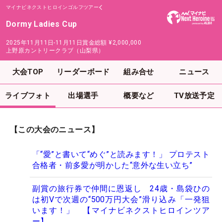
マイナビネクストヒロインゴルフツアー
Dormy Ladies Cup
2025年11月11日-11月11日
賞金総額
¥2,000,000
上野原カントリークラブ（山梨県）
大会TOP
リーダーボード
組み合せ
ニュース
ライブフォト
出場選手
概要など
TV放送予定
【この大会のニュース】
「“愛”と書いて“めぐ”と読みます！」 プロテスト
合格者・前多愛が明かした“意外な生い立ち”
副賞の旅行券で仲間に恩返し 24歳・島袋ひの
は初Vで次週の“500万円大会”滑り込み「一発狙
います！」 【マイナビネクストヒロインツア
ー】