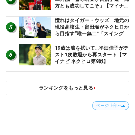
方とも成功してこそ」【マイナビ
ネクストヒロインツアー】
憧れはタイガー・ウッズ 地元の
5
現役高校生・畠田瑠がネクヒロか
ら目指す“唯一無二”「スイングは
誰にも負けない」
19歳は涙を拭いて…平畑佳子がテ
6
スト1次敗退から再スタート【マ
イナビ ネクヒロ第9戦】
ランキングをもっと見る
ページ上部へ