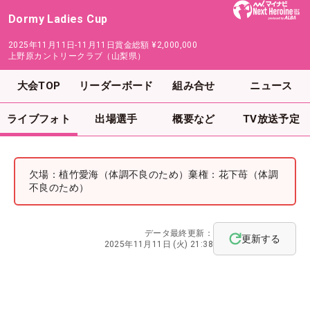
Dormy Ladies Cup
2025年11月11日-11月11日
賞金総額
¥2,000,000
上野原カントリークラブ（山梨県）
大会TOP
リーダーボード
組み合せ
ニュース
ライブフォト
出場選手
概要など
TV放送予定
欠場：植竹愛海（体調不良のため）棄権：花下苺（体調
不良のため）
データ最終更新：
更新する
2025年11月11日 (火) 21:38