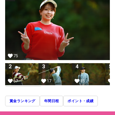
75
2
3
4
5
67
17
15
賞金ランキング
年間日程
ポイント・成績