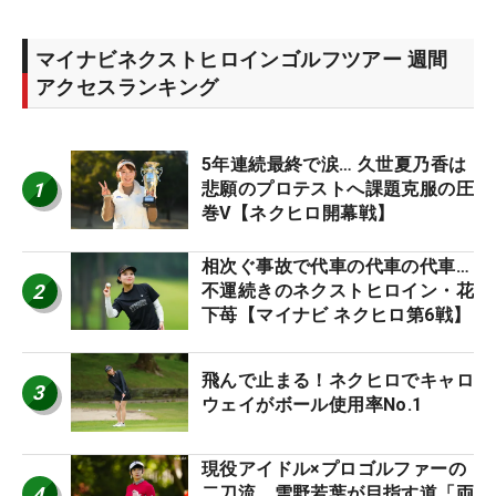
マイナビネクストヒロインゴルフツアー 週間
アクセスランキング
5年連続最終で涙… 久世夏乃香は
1
悲願のプロテストへ課題克服の圧
巻V【ネクヒロ開幕戦】
相次ぐ事故で代車の代車の代車…
2
不運続きのネクストヒロイン・花
下苺【マイナビ ネクヒロ第6戦】
飛んで止まる！ネクヒロでキャロ
3
ウェイがボール使用率No.1
現役アイドル×プロゴルファーの
4
二刀流 雪野若葉が目指す道「両