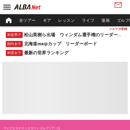
全ツアー
ギア
レッスン
ライフ
漫画
ゴルフ
メルマガ登録
松山英樹ら出場 ウィンダム選手権のリーダーボード
米国男子
北海道meijiカップ リーダーボード
国内女子
最新の世界ランキング
米国女子
マイナビネクストヒロインゴルフツアー