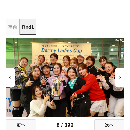
事前
Rnd1
8
/
392
前へ
次へ